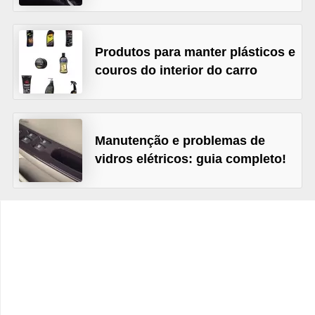
c
l
e
Produtos para manter plásticos e
t
couros do interior do carro
a
s
C
Manutenção e problemas de
vidros elétricos: guia completo!
a
m
i
n
h
õ
e
s