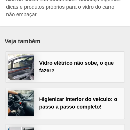
i
dicas e produtos próprios para o vidro do carro
o
não embaçar.
n
a
i
Veja também
s
A
Vidro elétrico não sobe, o que
u
fazer?
t
o
m
Higienizar interior do veículo: o
ó
passo a passo completo!
v
e
i