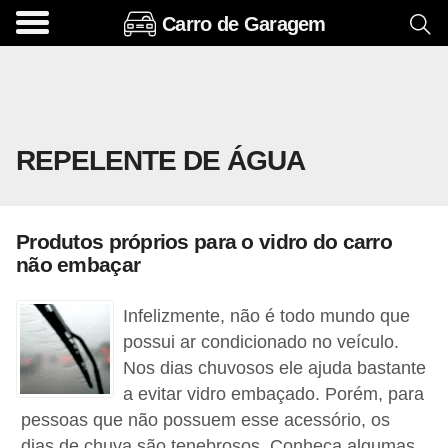
Carro de Garagem
A
c
e
s
REPELENTE DE ÁGUA
s
ó
r
Produtos próprios para o vidro do carro
i
não embaçar
o
s
Infelizmente, não é todo mundo que
e
possui ar condicionado no veículo.
Nos dias chuvosos ele ajuda bastante
o
a evitar vidro embaçado. Porém, para
p
pessoas que não possuem esse acessório, os
c
dias de chuva são tenebrosos. Conheça algumas