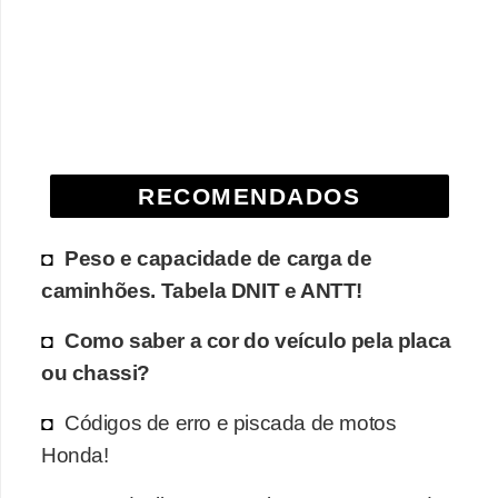
e
O
f
f
r
o
RECOMENDADOS
a
d
Peso e capacidade de carga de
caminhões. Tabela DNIT e ANTT!
C
o
Como saber a cor do veículo pela placa
m
ou chassi?
p
Códigos de erro e piscada de motos
r
Honda!
a