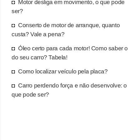
r
Motor desliga em movimento, o que pode
c
ser?
a
Conserto de motor de arranque, quanto
r
custa? Vale a pena?
r
o
Óleo certo para cada motor! Como saber o
do seu carro? Tabela!
D
i
Como localizar veículo pela placa?
c
Carro perdendo força e não desenvolve: o
i
que pode ser?
o
n
á
r
i