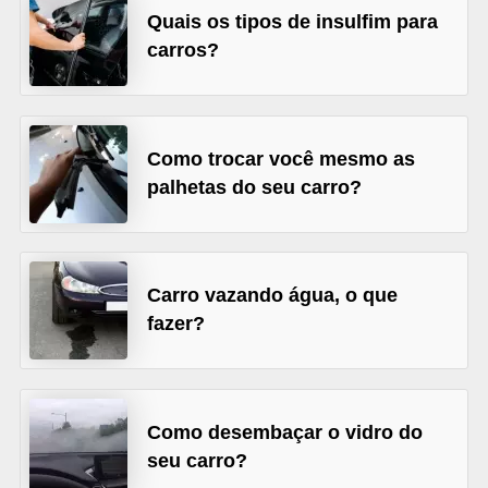
Quais os tipos de insulfim para
s
carros?
e
v
e
Como trocar você mesmo as
í
palhetas do seu carro?
c
u
l
o
Carro vazando água, o que
s
fazer?
B
i
c
Como desembaçar o vidro do
seu carro?
i