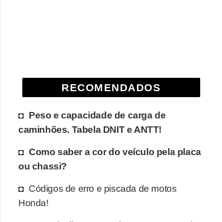
e
O
f
f
r
o
RECOMENDADOS
a
d
Peso e capacidade de carga de
caminhões. Tabela DNIT e ANTT!
C
o
Como saber a cor do veículo pela placa
m
ou chassi?
p
Códigos de erro e piscada de motos
r
Honda!
a