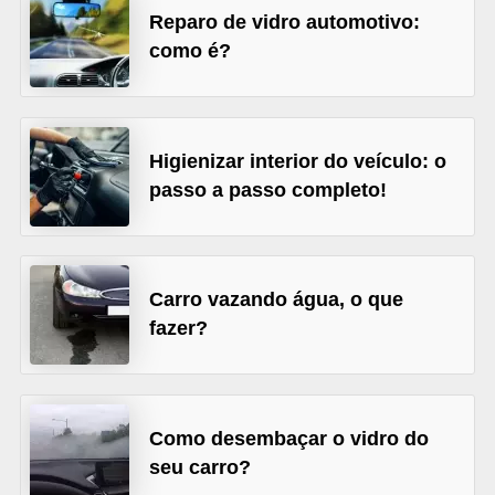
Reparo de vidro automotivo:
s
como é?
e
v
e
Higienizar interior do veículo: o
í
passo a passo completo!
c
u
l
o
Carro vazando água, o que
s
fazer?
B
i
c
Como desembaçar o vidro do
seu carro?
i