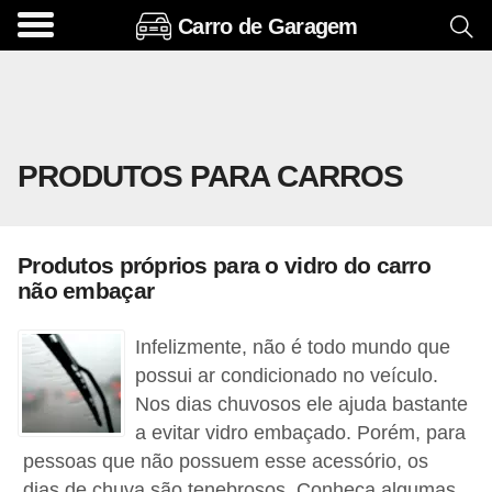
Carro de Garagem
A
c
e
s
PRODUTOS PARA CARROS
s
ó
r
Produtos próprios para o vidro do carro
i
não embaçar
o
s
Infelizmente, não é todo mundo que
e
possui ar condicionado no veículo.
Nos dias chuvosos ele ajuda bastante
o
a evitar vidro embaçado. Porém, para
p
pessoas que não possuem esse acessório, os
c
dias de chuva são tenebrosos. Conheça algumas