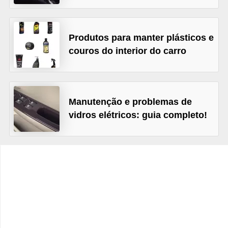
c
l
e
Produtos para manter plásticos e
t
couros do interior do carro
a
s
C
Manutenção e problemas de
vidros elétricos: guia completo!
a
m
i
n
h
õ
e
s