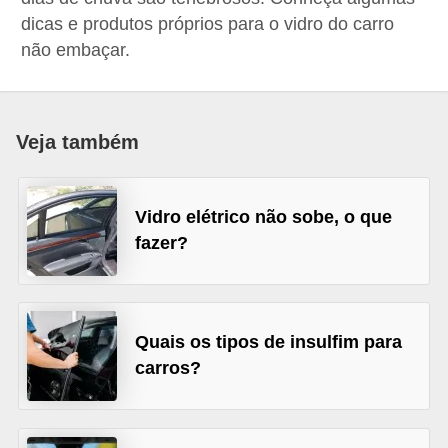
i
dicas e produtos próprios para o vidro do carro
o
não embaçar.
n
a
i
Veja também
s
A
Vidro elétrico não sobe, o que
u
fazer?
t
o
m
Quais os tipos de insulfim para
ó
carros?
v
e
i