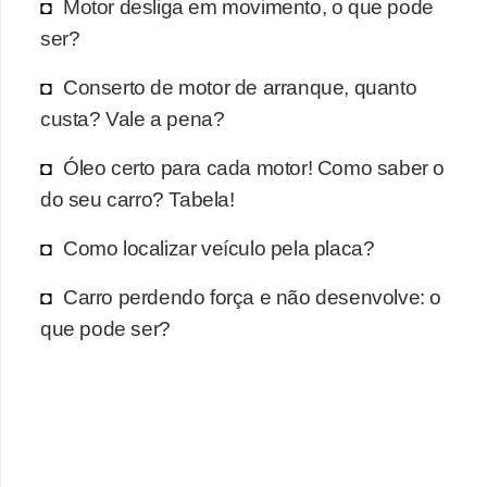
r
Motor desliga em movimento, o que pode
c
ser?
a
Conserto de motor de arranque, quanto
r
custa? Vale a pena?
r
o
Óleo certo para cada motor! Como saber o
do seu carro? Tabela!
D
i
Como localizar veículo pela placa?
c
Carro perdendo força e não desenvolve: o
i
que pode ser?
o
n
á
r
i