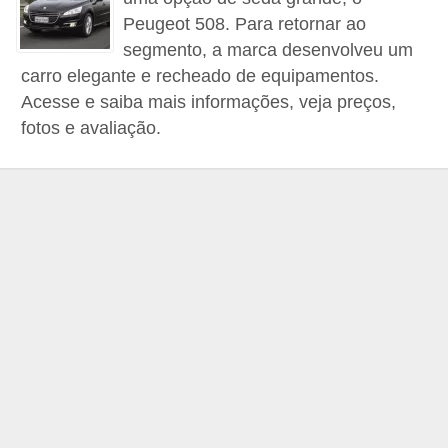
e
Peugeot 508. Para retornar ao
O
segmento, a marca desenvolveu um
carro elegante e recheado de equipamentos.
f
Acesse e saiba mais informações, veja preços,
f
fotos e avaliação.
r
o
a
d
C
o
m
p
r
a