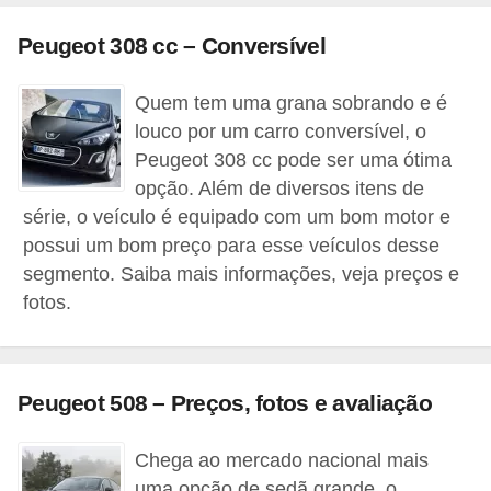
c
l
Peugeot 308 cc – Conversível
e
Quem tem uma grana sobrando e é
t
louco por um carro conversível, o
a
Peugeot 308 cc pode ser uma ótima
s
opção. Além de diversos itens de
C
série, o veículo é equipado com um bom motor e
possui um bom preço para esse veículos desse
a
segmento. Saiba mais informações, veja preços e
m
fotos.
i
n
h
Peugeot 508 – Preços, fotos e avaliação
õ
e
Chega ao mercado nacional mais
s
uma opção de sedã grande, o