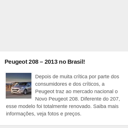
s
e
v
e
í
c
u
Peugeot 208 – 2013 no Brasil!
l
o
Depois de muita crítica por parte dos
consumidores e dos críticos, a
s
Peugeot traz ao mercado nacional o
B
Novo Peugeot 208. Diferente do 207,
i
esse modelo foi totalmente renovado. Saiba mais
c
informações, veja fotos e preços.
i