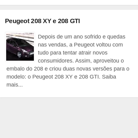
i
o
Peugeot 208 XY e 208 GTI
n
a
Depois de um ano sofrido e quedas
i
nas vendas, a Peugeot voltou com
s
tudo para tentar atrair novos
consumidores. Assim, aproveitou o
A
embalo do 208 e criou duas novas versões para o
u
modelo: o Peugeot 208 XY e 208 GTI. Saiba
t
mais...
o
m
ó
v
e
i