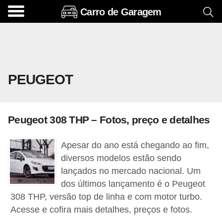
Carro de Garagem
A
c
e
s
PEUGEOT
s
ó
r
Peugeot 308 THP – Fotos, preço e detalhes
i
o
Apesar do ano está chegando ao fim,
s
diversos modelos estão sendo
e
lançados no mercado nacional. Um
dos últimos lançamento é o Peugeot
o
308 THP, versão top de linha e com motor turbo.
p
Acesse e cofira mais detalhes, preços e fotos.
c