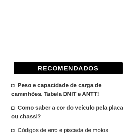
o
d
e
a
c
e
s
RECOMENDADOS
s
ó
Peso e capacidade de carga de
r
caminhões. Tabela DNIT e ANTT!
i
o
Como saber a cor do veículo pela placa
s
ou chassi?
a
Códigos de erro e piscada de motos
u