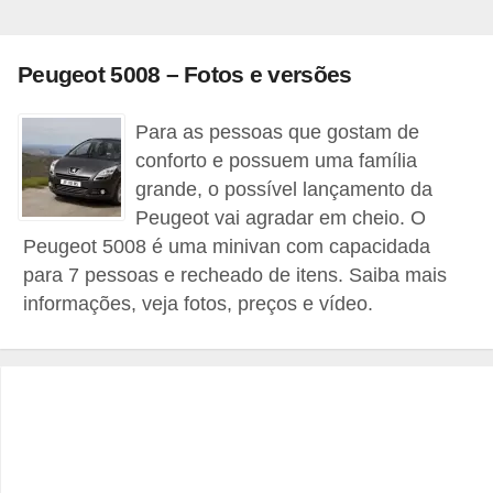
r
c
a
Peugeot 5008 – Fotos e versões
r
Para as pessoas que gostam de
r
conforto e possuem uma família
o
grande, o possível lançamento da
D
Peugeot vai agradar em cheio. O
i
Peugeot 5008 é uma minivan com capacidada
para 7 pessoas e recheado de itens. Saiba mais
c
informações, veja fotos, preços e vídeo.
i
o
n
á
r
i