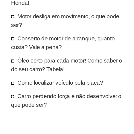
Honda!
t
o
Motor desliga em movimento, o que pode
m
ser?
o
Conserto de motor de arranque, quanto
t
custa? Vale a pena?
i
v
Óleo certo para cada motor! Como saber o
o
do seu carro? Tabela!
s
Como localizar veículo pela placa?
D
Carro perdendo força e não desenvolve: o
ú
que pode ser?
v
i
d
a