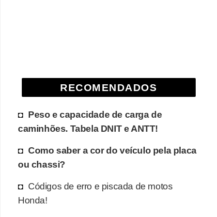
e
O
f
f
r
o
RECOMENDADOS
a
d
Peso e capacidade de carga de
caminhões. Tabela DNIT e ANTT!
C
o
Como saber a cor do veículo pela placa
m
ou chassi?
p
Códigos de erro e piscada de motos
r
Honda!
a