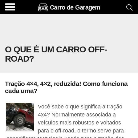
Carro de Garagem
A
c
e
s
O QUE É UM CARRO OFF-
s
ROAD?
ó
r
i
Tração 4×4, 4×2, reduzida! Como funciona
o
cada uma?
s
e
Você sabe o que significa a tração
o
4x4? Normalmente associada a
veículos mais robustos e voltados
p
para o off-road, o termo serve para
c