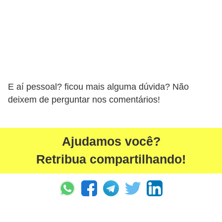
s
e
s
c
o
o
E aí pessoal? ficou mais alguma dúvida? Não
deixem de perguntar nos comentários!
t
e
r
Ajudamos você?
s
Retribua compartilhando!
R
e
c
a