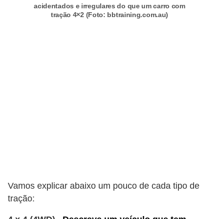
r
acidentados e irregulares do que um carro com
c
tração 4×2 (Foto: bbtraining.com.au)
a
r
r
o
D
i
c
i
o
n
á
Vamos explicar abaixo um pouco de cada tipo de
r
tração:
i