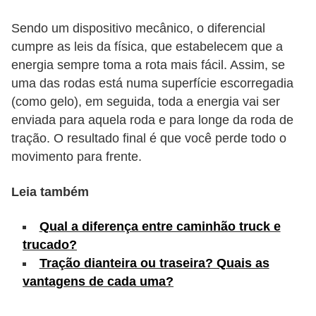
s
Sendo um dispositivo mecânico, o diferencial
e
cumpre as leis da física, que estabelecem que a
v
energia sempre toma a rota mais fácil. Assim, se
e
uma das rodas está numa superfície escorregadia
(como gelo), em seguida, toda a energia vai ser
í
enviada para aquela roda e para longe da roda de
c
tração. O resultado final é que você perde todo o
u
movimento para frente.
l
o
Leia também
s
Qual a diferença entre caminhão truck e
B
trucado?
i
Tração dianteira ou traseira? Quais as
c
vantagens de cada uma?
i