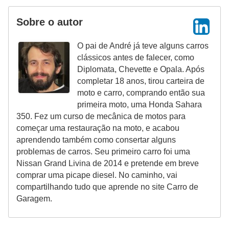
l
l
Sobre o autor
e
O pai de André já teve alguns carros
m
clássicos antes de falecer, como
a
Diplomata, Chevette e Opala. Após
n
completar 18 anos, tirou carteira de
moto e carro, comprando então sua
u
primeira moto, uma Honda Sahara
t
350. Fez um curso de mecânica de motos para
e
começar uma restauração na moto, e acabou
n
aprendendo também como consertar alguns
problemas de carros. Seu primeiro carro foi uma
ç
Nissan Grand Livina de 2014 e pretende em breve
ã
comprar uma picape diesel. No caminho, vai
o
compartilhando tudo que aprende no site Carro de
Garagem.
S
e