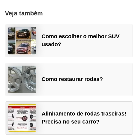
g
Veja também
u
r
a
Como escolher o melhor SUV
n
usado?
ç
a
e
s
Como restaurar rodas?
e
g
u
Alinhamento de rodas traseiras!
r
Precisa no seu carro?
o
s