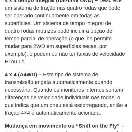
4 x 4 tempo integral (full-time 4WD) –
Descreve
um sistema de tração nas quatro rodas que pode
s
ser operado continuamente em todas as
a
superfícies. Um sistema de tempo integral de
u
quatro rodas motrizes pode incluir a opção de
t
tempo parcial de operação (o que lhe permite
o
mudar para 2WD em superfícies secas, por
m
exemplo), e podem ou não ter faixas de velocidade
o
Hi ou Lo.
t
4 x 4 (A4WD) –
Este tipo de sistema de
i
transmissão engata automaticamente quando
v
necessário. Quando os monitores internos sentem
a
diferenças de velocidade individuais nas rodas, o
que indica que um pneu está escorregando, então a
s
tração 4×4 é automaticamente acionada.
L
Mudança em movimento ou “Shift on the Fly” –
e