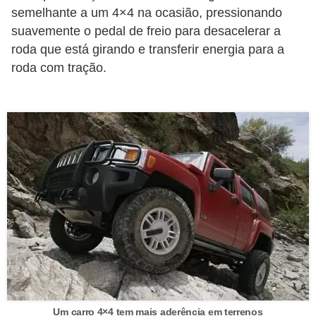
semelhante a um 4×4 na ocasião, pressionando
e
suavemente o pedal de freio para desacelerar a
O
roda que está girando e transferir energia para a
f
roda com tração.
f
r
o
a
d
C
o
m
p
r
a
Um carro 4×4 tem mais aderência em terrenos