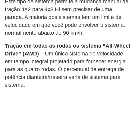
Este tipo de sistema permite a mudança manual de
i
tração 4×2 para 4x$ Hi sem precisar de uma
s
parada. A maioria dos sistemas tem um limite de
e
velocidade em que você pode envolver o sistema,
t
normalmente abaixo de 90 km/h.
r
Tração em todas as rodas ou sistema “All-Wheel
â
Drive” (AWD) –
Um único sistema de velocidade
n
em tempo integral projetado para fornecer energia
s
para as quatro rodas. O percentual de entrega de
i
potência dianteira/traseira varia de sistema para
t
sistema.
o
M
o
t
o