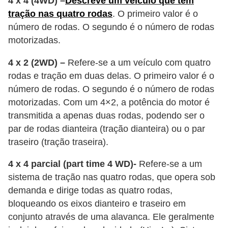
4 x 4 (4WD) –
Descreve um veículo que tem
o
tração nas quatro rodas
. O primeiro valor é o
d
número de rodas. O segundo é o número de rodas
e
motorizadas.
a
4 x 2 (2WD) –
Refere-se a um veículo com quatro
c
rodas e tração em duas delas. O primeiro valor é o
e
número de rodas. O segundo é o número de rodas
s
motorizadas. Com um 4×2, a potência do motor é
s
transmitida a apenas duas rodas, podendo ser o
par de rodas dianteira (tração dianteira) ou o par
ó
traseiro (tração traseira).
r
i
4 x 4 parcial (part time 4 WD)-
Refere-se a um
o
sistema de tração nas quatro rodas, que opera sob
s
demanda e dirige todas as quatro rodas,
bloqueando os eixos dianteiro e traseiro em
a
conjunto através de uma alavanca. Ele geralmente
u