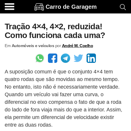
Carro de Garagem
A
c
Tração 4×4, 4×2, reduzida!
e
Como funciona cada uma?
s
Em
Automóveis e veículos
por
André M. Coelho
s
ó
r
A suposição comum é que o conjunto 4×4 tem
i
quatro rodas que são movidas ao mesmo tempo.
o
No entanto, isto não é necessariamente verdade.
s
Quando um veículo vai fazer uma curva, o
e
diferencial no eixo compensa o fato de que a roda
o
do lado de fora viaja mais do que a interior. Assim,
ela permite um diferencial de velocidade existir
p
entre as duas rodas.
c