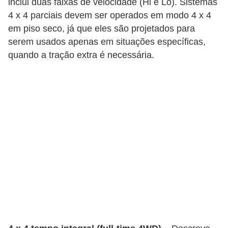
inclui duas faixas de velocidade (Hi e Lo). Sistemas
t
4 x 4 parciais devem ser operados em modo 4 x 4
o
em piso seco, já que eles são projetados para
m
serem usados ​​apenas em situações específicas,
o
quando a tração extra é necessária.
t
i
v
o
s
D
ú
v
i
d
a