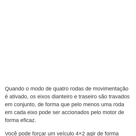
c
l
e
t
a
s
C
a
m
i
Quando o modo de quatro rodas de movimentação
n
é ativado, os eixos dianteiro e traseiro são travados
em conjunto, de forma que pelo menos uma roda
h
em cada eixo pode ser accionados pelo motor de
õ
forma eficaz.
e
s
Você pode forçar um veículo 4×2 agir de forma