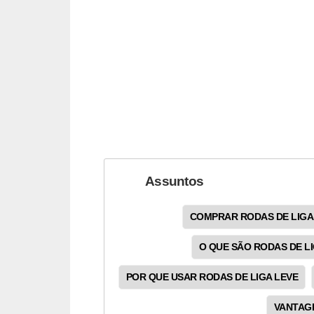
t
o
m
o
t
i
v
o
s
Assuntos
D
COMPRAR RODAS DE LIGA
ú
O QUE SÃO RODAS DE LI
v
i
POR QUE USAR RODAS DE LIGA LEVE
d
VANTAGE
a