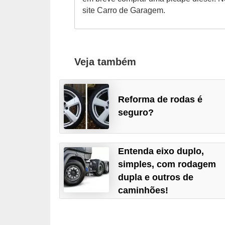
o
site Carro de Garagem.
d
e
a
Veja também
c
e
s
Reforma de rodas é
s
seguro?
ó
r
Entenda eixo duplo,
i
simples, com rodagem
o
dupla e outros de
s
caminhões!
a
u