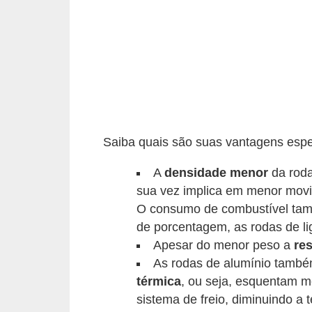
i
o
n
a
i
s
A
Saiba quais são suas vantagens espe
u
A
densidade menor
da roda
t
sua vez implica em menor movi
o
O consumo de combustível tam
m
de porcentagem, as rodas de li
Apesar do menor peso a
res
ó
As rodas de alumínio tamb
v
térmica
, ou seja, esquentam m
e
sistema de freio, diminuindo a
i