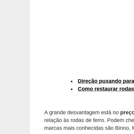
e
O
f
f
r
o
a
d
C
Direção puxando para 
Como restaurar roda
o
m
p
A grande desvantagem está no
preç
r
relação às rodas de ferro. Podem che
a
marcas mais conhecidas são Binno,