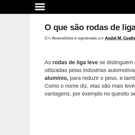
A
c
O que são rodas de lig
e
Em
Acessórios e opcionais
por
André M. Coelh
s
s
ó
As
rodas de liga leve
se distinguem 
r
utilizadas pelas indústrias automoti
i
alumínio,
para reduzir o peso, e també
o
Como o nome diz, elas são mais leve
vantagens, por exemplo no quesito s
s
e
o
p
c