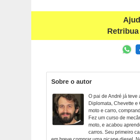
r
c
Aju
a
r
Retribua
r
o
D
i
c
Sobre o autor
i
O pai de André já teve 
o
Diplomata, Chevette e O
n
moto e carro, compran
á
Fez um curso de mecân
moto, e acabou aprend
r
carros. Seu primeiro c
i
em breve comprar uma picape diesel. N