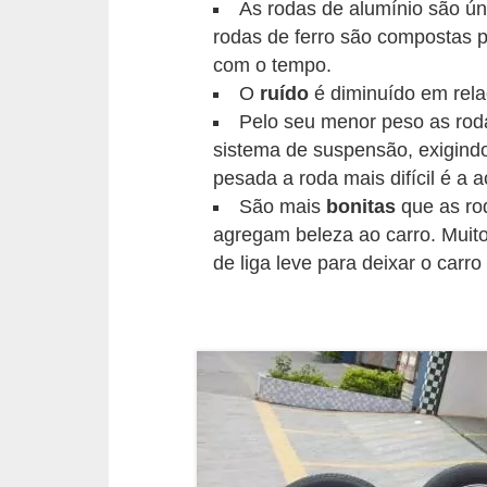
As rodas de alumínio são ú
s
rodas de ferro são compostas p
e
com o tempo.
v
O
ruído
é diminuído em rela
Pelo seu menor peso as roda
e
sistema de suspensão, exigind
í
pesada a roda mais difícil é a 
c
São mais
bonitas
que as ro
u
agregam beleza ao carro. Muito
l
de liga leve para deixar o carr
o
s
B
i
c
i