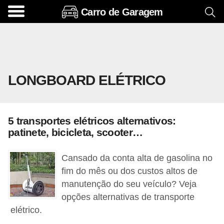
Carro de Garagem
A
c
e
s
LONGBOARD ELÉTRICO
s
ó
r
5 transportes elétricos alternativos:
i
patinete, bicicleta, scooter…
o
s
Cansado da conta alta de gasolina no
e
fim do mês ou dos custos altos de
manutenção do seu veículo? Veja
o
opções alternativas de transporte
p
elétrico.
c