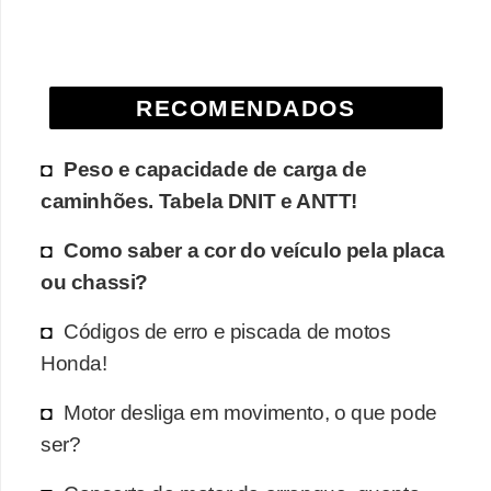
e
O
f
RECOMENDADOS
f
r
Peso e capacidade de carga de
o
caminhões. Tabela DNIT e ANTT!
a
Como saber a cor do veículo pela placa
d
ou chassi?
C
o
Códigos de erro e piscada de motos
m
Honda!
p
Motor desliga em movimento, o que pode
r
ser?
a