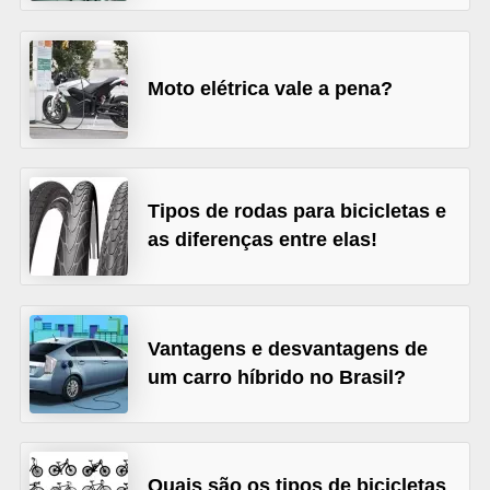
s
e
Moto elétrica vale a pena?
v
e
í
c
Tipos de rodas para bicicletas e
u
as diferenças entre elas!
l
o
s
Vantagens e desvantagens de
B
um carro híbrido no Brasil?
i
c
i
Quais são os tipos de bicicletas