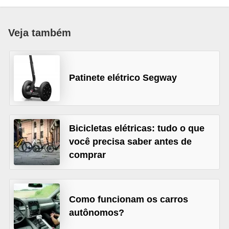
i
o
Veja também
n
a
i
Patinete elétrico Segway
s
A
u
Bicicletas elétricas: tudo o que
t
você precisa saber antes de
o
comprar
m
ó
v
Como funcionam os carros
e
autônomos?
i