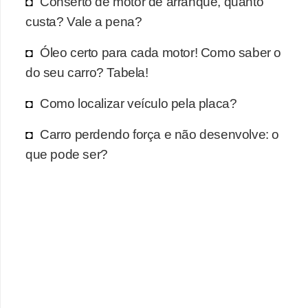
Conserto de motor de arranque, quanto
r
custa? Vale a pena?
c
a
Óleo certo para cada motor! Como saber o
r
do seu carro? Tabela!
r
Como localizar veículo pela placa?
o
D
Carro perdendo força e não desenvolve: o
i
que pode ser?
c
i
o
n
á
r
i