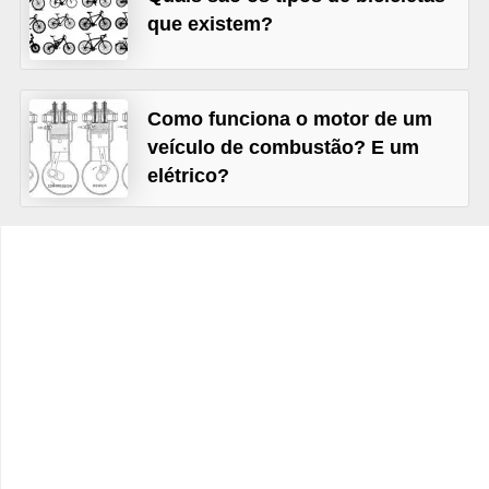
c
que existem?
l
e
t
Como funciona o motor de um
a
veículo de combustão? E um
s
elétrico?
C
a
m
i
n
h
õ
e
s