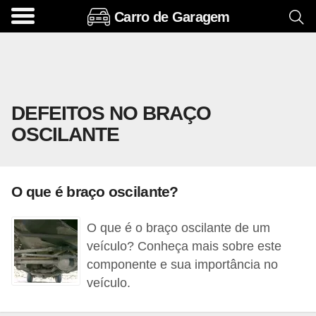
Carro de Garagem
A
c
e
s
DEFEITOS NO BRAÇO
s
OSCILANTE
ó
r
i
O que é braço oscilante?
o
s
O que é o braço oscilante de um
e
veículo? Conheça mais sobre este
o
componente e sua importância no
veículo.
p
c