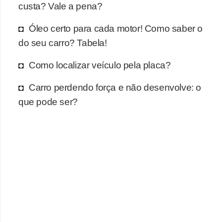
r
custa? Vale a pena?
c
Óleo certo para cada motor! Como saber o
a
do seu carro? Tabela!
r
r
Como localizar veículo pela placa?
o
Carro perdendo força e não desenvolve: o
D
que pode ser?
i
c
i
o
n
á
r
i