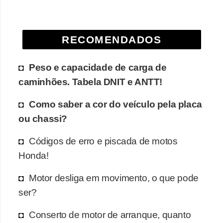
e
O
RECOMENDADOS
f
f
Peso e capacidade de carga de
r
caminhões. Tabela DNIT e ANTT!
o
a
Como saber a cor do veículo pela placa
d
ou chassi?
C
Códigos de erro e piscada de motos
o
Honda!
m
Motor desliga em movimento, o que pode
p
ser?
r
a
Conserto de motor de arranque, quanto