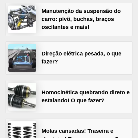
s
Manutenção da suspensão do
e
carro: pivô, buchas, braços
v
oscilantes e mais!
e
í
Direção elétrica pesada, o que
c
fazer?
u
l
o
s
Homocinética quebrando direto e
estalando! O que fazer?
B
i
c
Molas cansadas! Traseira e
i