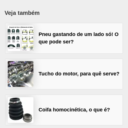
i
o
Veja também
n
a
Pneu gastando de um lado só! O
i
que pode ser?
s
A
u
Tucho do motor, para quê serve?
t
o
m
ó
v
Coifa homocinética, o que é?
e
i