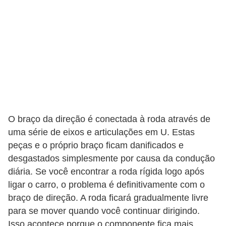
r
c
a
r
r
o
D
i
O braço da direção é conectada à roda através de
c
uma série de eixos e articulações em U. Estas
i
peças e o próprio braço ficam danificados e
o
desgastados simplesmente por causa da condução
diária. Se você encontrar a roda rígida logo após
n
ligar o carro, o problema é definitivamente com o
á
braço de direção. A roda ficará gradualmente livre
r
para se mover quando você continuar dirigindo.
i
Isso acontece porque o componente fica mais