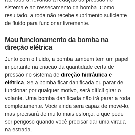
sistema e ao ressecamento da bomba. Como
s
resultado, a roda não recebe suprimento suficiente
a
de fluido para funcionar livremente.
u
t
Mau funcionamento da bomba na
o
direção elétrica
m
Junto com o fluido, a bomba também tem um papel
o
importante na criação da quantidade certa de
t
pressão no sistema de
direção hidráulica e
i
elétrica
. Se a bomba ficar danificada ou parar de
v
funcionar por qualquer motivo, será difícil girar o
volante. Uma bomba danificada não irá parar a roda
a
completamente. Você ainda será capaz de movê-lo,
s
mas precisará de muito mais esforço, o que pode
L
ser perigoso quando você precisar dar uma virada
e
na estrada.