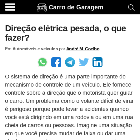
Carro de Garagem
A
c
Direção elétrica pesada, o que
e
fazer?
s
Em
Automóveis e veículos
por
André M. Coelho
s
ó
r
O sistema de direção é uma parte importante do
i
mecanismo de controle de um veículo. Ele fornece
o
controle sobre a direção que o motorista quer guiar
s
o carro. Um problema como o volante difícil de virar
e
é perigoso porque pode levar a acidentes quando
o
você está dirigindo em uma rodovia ou em uma rua
cheia de carros ou pessoas. Imagine uma situação
p
em que você precisa mudar de faixa ou dar uma
c