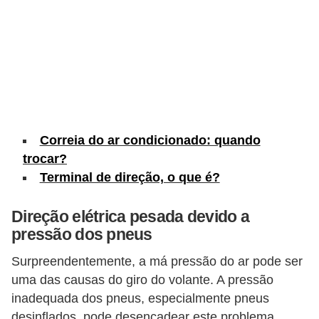
c
l
e
t
a
s
Correia do ar condicionado: quando
C
trocar?
a
Terminal de direção, o que é?
m
i
Direção elétrica pesada devido a
n
pressão dos pneus
h
Surpreendentemente, a má pressão do ar pode ser
õ
uma das causas do giro do volante. A pressão
e
inadequada dos pneus, especialmente pneus
s
desinflados, pode desencadear este problema.