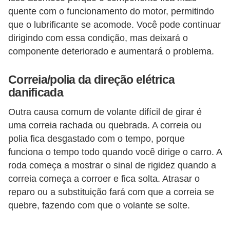
o
quente com o funcionamento do motor, permitindo
d
que o lubrificante se acomode. Você pode continuar
dirigindo com essa condição, mas deixará o
e
componente deteriorado e aumentará o problema.
a
c
Correia/polia da direção elétrica
e
danificada
s
Outra causa comum de volante difícil de girar é
s
uma correia rachada ou quebrada. A correia ou
ó
polia fica desgastado com o tempo, porque
r
funciona o tempo todo quando você dirige o carro. A
i
roda começa a mostrar o sinal de rigidez quando a
o
correia começa a corroer e fica solta. Atrasar o
s
reparo ou a substituição fará com que a correia se
quebre, fazendo com que o volante se solte.
a
u