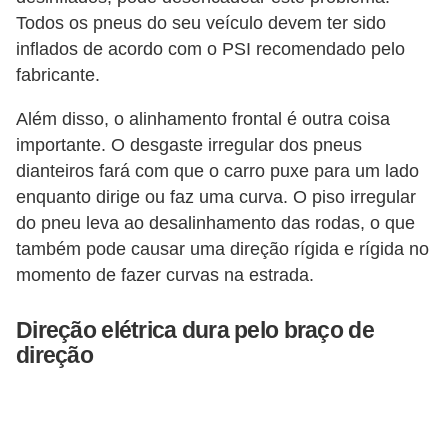
e
Todos os pneus do seu veículo devem ter sido
inflados de acordo com o PSI recomendado pelo
O
fabricante.
f
f
Além disso, o alinhamento frontal é outra coisa
r
importante. O desgaste irregular dos pneus
o
dianteiros fará com que o carro puxe para um lado
enquanto dirige ou faz uma curva. O piso irregular
a
do pneu leva ao desalinhamento das rodas, o que
d
também pode causar uma direção rígida e rígida no
C
momento de fazer curvas na estrada.
o
Direção elétrica dura pelo braço de
m
direção
p
r
a