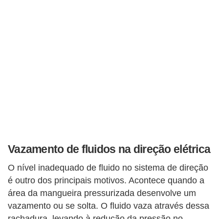
t
o
m
o
t
i
v
o
s
D
Vazamento de fluidos na direção elétrica
ú
O nível inadequado de fluido no sistema de direção
v
é outro dos principais motivos. Acontece quando a
i
área da mangueira pressurizada desenvolve um
d
vazamento ou se solta. O fluido vaza através dessa
a
rachadura, levando à redução da pressão no