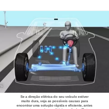
i
s
e
t
r
â
n
s
i
t
o
M
o
Se a direção elétrica do seu veículo estiver
t
muito dura, veja as possíveis causas para
encontrar uma solução rápida e eficiente, antes
o