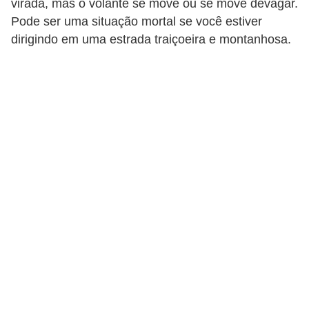
virada, mas o volante se move ou se move devagar.
i
Pode ser uma situação mortal se você estiver
o
dirigindo em uma estrada traiçoeira e montanhosa.
n
a
i
s
A
u
t
o
m
ó
v
e
i