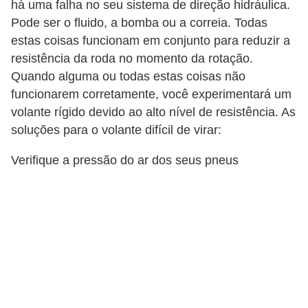
há uma falha no seu sistema de direção hidráulica.
g
Pode ser o fluido, a bomba ou a correia. Todas
u
estas coisas funcionam em conjunto para reduzir a
r
resistência da roda no momento da rotação.
a
Quando alguma ou todas estas coisas não
n
funcionarem corretamente, você experimentará um
volante rígido devido ao alto nível de resistência. As
ç
soluções para o volante difícil de virar:
a
e
Verifique a pressão do ar dos seus pneus
s
e
g
u
r
o
s