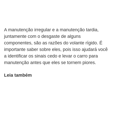
s
e
v
e
A manutenção irregular e a manutenção tardia,
juntamente com o desgaste de alguns
í
componentes, são as razões do volante rígido. É
c
importante saber sobre eles, pois isso ajudará você
u
a identificar os sinais cedo e levar o carro para
l
manutenção antes que eles se tornem piores.
o
s
Leia também
B
i
c
i