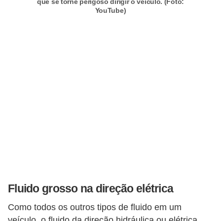
que se torne perigoso dirigir o veículo. (Foto:
s
YouTube)
e
s
c
o
o
t
e
r
s
R
e
Fluido grosso na direção elétrica
c
Como todos os outros tipos de fluido em um
a
veículo, o fluido da direção hidráulica ou elétrica