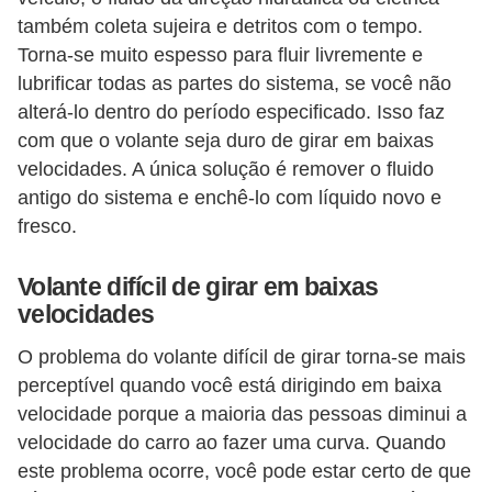
l
também coleta sujeira e detritos com o tempo.
l
Torna-se muito espesso para fluir livremente e
e
lubrificar todas as partes do sistema, se você não
m
alterá-lo dentro do período especificado. Isso faz
a
com que o volante seja duro de girar em baixas
n
velocidades. A única solução é remover o fluido
antigo do sistema e enchê-lo com líquido novo e
u
fresco.
t
e
Volante difícil de girar em baixas
n
velocidades
ç
O problema do volante difícil de girar torna-se mais
ã
perceptível quando você está dirigindo em baixa
o
velocidade porque a maioria das pessoas diminui a
velocidade do carro ao fazer uma curva. Quando
S
este problema ocorre, você pode estar certo de que
e