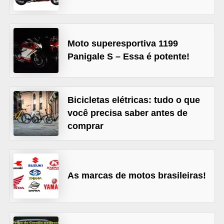
c
l
e
Moto superesportiva 1199
t
Panigale S – Essa é potente!
a
s
C
Bicicletas elétricas: tudo o que
você precisa saber antes de
a
comprar
m
i
n
h
As marcas de motos brasileiras!
õ
e
s