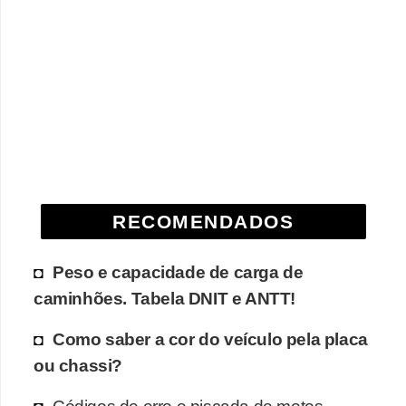
r
c
a
r
r
o
D
i
RECOMENDADOS
c
i
Peso e capacidade de carga de
o
caminhões. Tabela DNIT e ANTT!
n
á
Como saber a cor do veículo pela placa
r
ou chassi?
i
Códigos de erro e piscada de motos