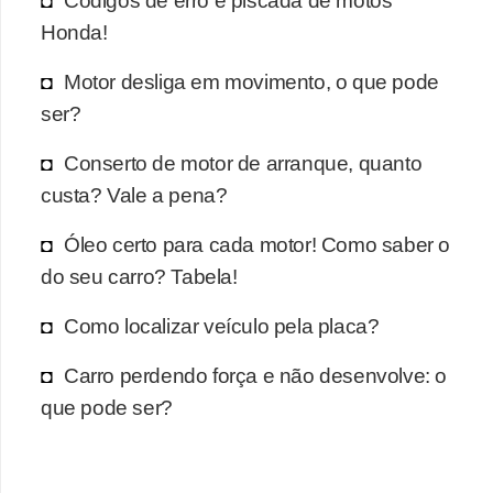
o
Honda!
d
Motor desliga em movimento, o que pode
e
ser?
a
c
Conserto de motor de arranque, quanto
e
custa? Vale a pena?
s
Óleo certo para cada motor! Como saber o
s
do seu carro? Tabela!
ó
r
Como localizar veículo pela placa?
i
Carro perdendo força e não desenvolve: o
o
que pode ser?
s
a
u