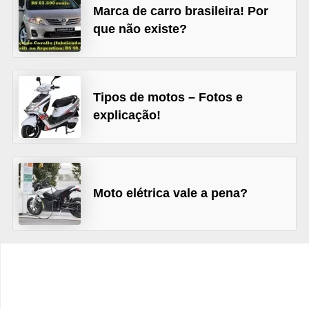
Marca de carro brasileira! Por
e
que não existe?
O
f
f
r
Tipos de motos – Fotos e
explicação!
o
a
d
C
Moto elétrica vale a pena?
o
m
p
r
a