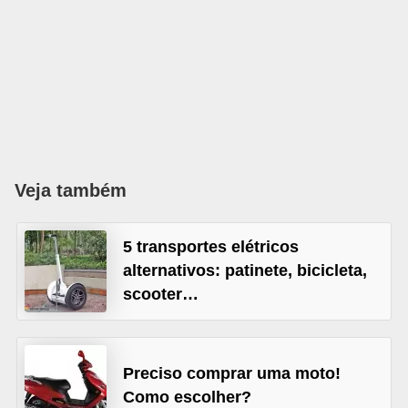
s
e
v
e
í
c
u
Veja também
l
o
5 transportes elétricos
s
alternativos: patinete, bicicleta,
scooter…
B
i
c
Preciso comprar uma moto!
i
Como escolher?