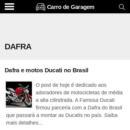
Carro de Garagem
A
c
e
s
DAFRA
s
ó
r
Dafra e motos Ducati no Brasil
i
o
O post de hoje é dedicado aos
s
adoradores de motocicletas de média
e
a alta cilindrada. A Famosa Ducati
firmou parceria com a Dafra do Brasil
o
que passará a montar as Ducatis no país. Saiba
p
mais detalhes...
c