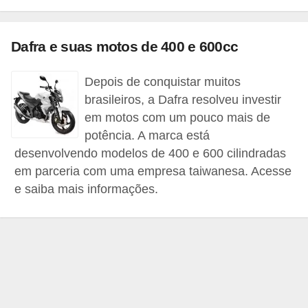
i
o
Dafra e suas motos de 400 e 600cc
n
a
Depois de conquistar muitos
i
brasileiros, a Dafra resolveu investir
s
em motos com um pouco mais de
potência. A marca está
A
desenvolvendo modelos de 400 e 600 cilindradas
u
em parceria com uma empresa taiwanesa. Acesse
t
e saiba mais informações.
o
m
ó
v
e
i