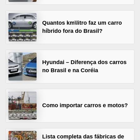
s
e
Quantos km\litro faz um carro
v
híbrido fora do Brasil?
e
í
c
Hyundai – Diferença dos carros
u
no Brasil e na Coréia
l
o
s
B
Como importar carros e motos?
i
c
i
Lista completa das fábricas de