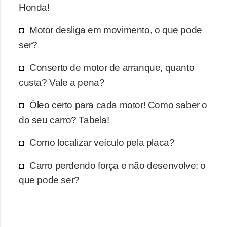
r
Honda!
c
Motor desliga em movimento, o que pode
a
ser?
r
r
Conserto de motor de arranque, quanto
o
custa? Vale a pena?
D
Óleo certo para cada motor! Como saber o
i
do seu carro? Tabela!
c
Como localizar veículo pela placa?
i
o
Carro perdendo força e não desenvolve: o
n
que pode ser?
á
r
i