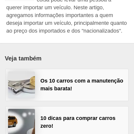
i
querer importar um veículo. Neste artigo,
o
agregamos informações importantes a quem
n
deseja importar um veículo, principalmente quanto
ao preço dos importados e dos "nacionalizados".
a
i
s
Veja também
A
u
t
Os 10 carros com a manutenção
o
mais barata!
m
ó
v
10 dicas para comprar carros
e
zero!
i