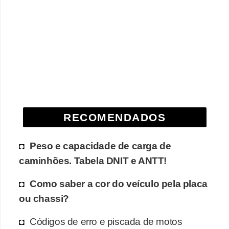
e
O
f
f
r
o
a
RECOMENDADOS
d
C
Peso e capacidade de carga de
o
caminhões. Tabela DNIT e ANTT!
m
Como saber a cor do veículo pela placa
p
ou chassi?
r
a
Códigos de erro e piscada de motos