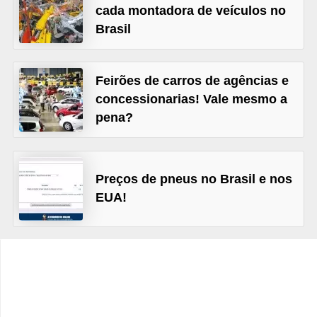
c
cada montadora de veículos no
l
Brasil
e
t
Feirões de carros de agências e
a
concessionarias! Vale mesmo a
s
pena?
C
a
Preços de pneus no Brasil e nos
m
EUA!
i
n
h
õ
e
s