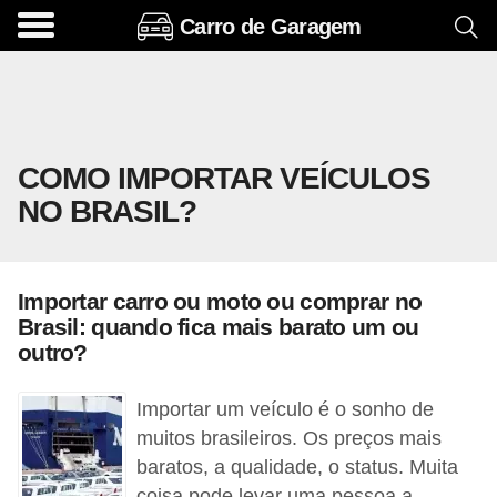
Carro de Garagem
A
c
e
s
COMO IMPORTAR VEÍCULOS
s
NO BRASIL?
ó
r
i
Importar carro ou moto ou comprar no
o
Brasil: quando fica mais barato um ou
s
outro?
e
Importar um veículo é o sonho de
o
muitos brasileiros. Os preços mais
p
baratos, a qualidade, o status. Muita
c
coisa pode levar uma pessoa a