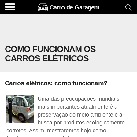
Carro de Garagem
A
c
e
s
COMO FUNCIONAM OS
s
CARROS ELÉTRICOS
ó
r
i
Carros elétricos: como funcionam?
o
s
Uma das preocupações mundiais
e
mais importantes atualmente é a
o
preservação do meio ambiente e a
busca por produtos ecologicamente
p
corretos. Assim, mostraremos hoje como
c