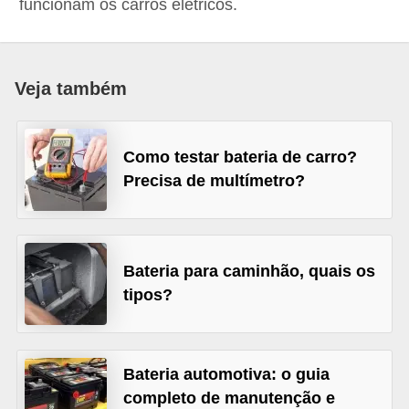
funcionam os carros elétricos.
i
o
n
Veja também
a
i
s
Como testar bateria de carro?
Precisa de multímetro?
A
u
t
o
Bateria para caminhão, quais os
tipos?
m
ó
v
Bateria automotiva: o guia
e
completo de manutenção e
i