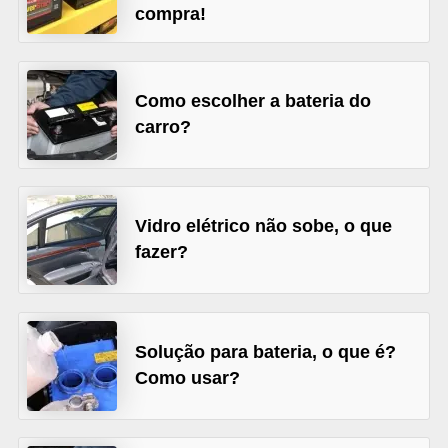
compra!
s
e
v
Como escolher a bateria do
e
carro?
í
c
u
Vidro elétrico não sobe, o que
l
fazer?
o
s
B
Solução para bateria, o que é?
i
Como usar?
c
i