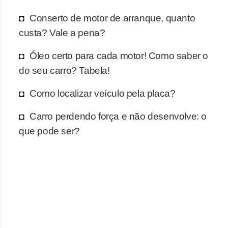
r
c
Conserto de motor de arranque, quanto
a
custa? Vale a pena?
r
Óleo certo para cada motor! Como saber o
r
do seu carro? Tabela!
o
Como localizar veículo pela placa?
D
i
Carro perdendo força e não desenvolve: o
c
que pode ser?
i
o
n
á
r
i