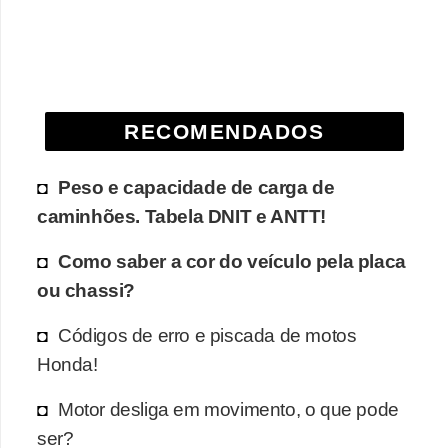
e
O
f
f
RECOMENDADOS
r
o
Peso e capacidade de carga de
a
caminhões. Tabela DNIT e ANTT!
d
Como saber a cor do veículo pela placa
C
ou chassi?
o
m
Códigos de erro e piscada de motos
p
Honda!
r
Motor desliga em movimento, o que pode
a
ser?