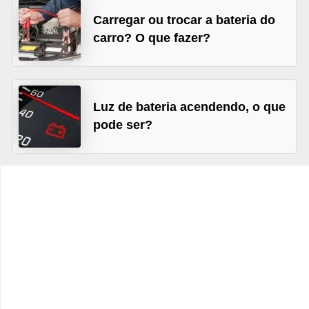
c
Carregar ou trocar a bateria do
l
carro? O que fazer?
e
t
a
Luz de bateria acendendo, o que
s
pode ser?
C
a
m
i
n
h
õ
e
s