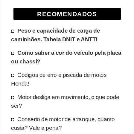
e
RECOMENDADOS
O
f
Peso e capacidade de carga de
f
caminhões. Tabela DNIT e ANTT!
r
o
Como saber a cor do veículo pela placa
a
ou chassi?
d
Códigos de erro e piscada de motos
C
Honda!
o
Motor desliga em movimento, o que pode
m
ser?
p
r
Conserto de motor de arranque, quanto
a
custa? Vale a pena?