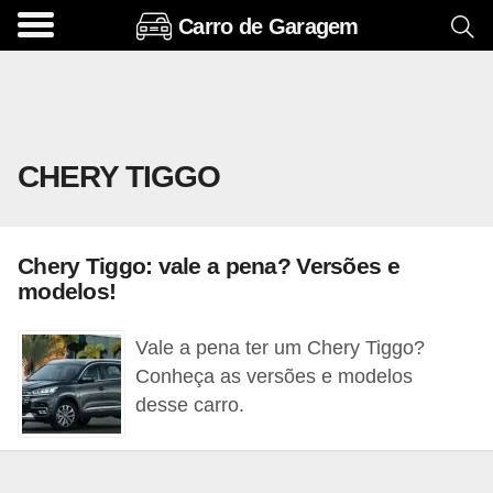
Carro de Garagem
A
c
e
s
CHERY TIGGO
s
ó
r
Chery Tiggo: vale a pena? Versões e
i
modelos!
o
s
Vale a pena ter um Chery Tiggo?
e
Conheça as versões e modelos
desse carro.
o
p
c