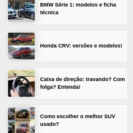
BMW Série 1: modelos e ficha
s
técnica
e
v
e
í
Honda CRV: versões e modelos!
c
u
l
o
Caixa de direção: travando? Com
folga? Entenda!
s
B
i
Como escolher o melhor SUV
c
usado?
i