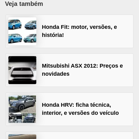
Veja também
i
o
n
Honda Fit: motor, versões, e
a
história!
i
s
A
Mitsubishi ASX 2012: Preços e
u
novidades
t
o
m
Honda HRV: ficha técnica,
ó
interior, e versões do veículo
v
e
i