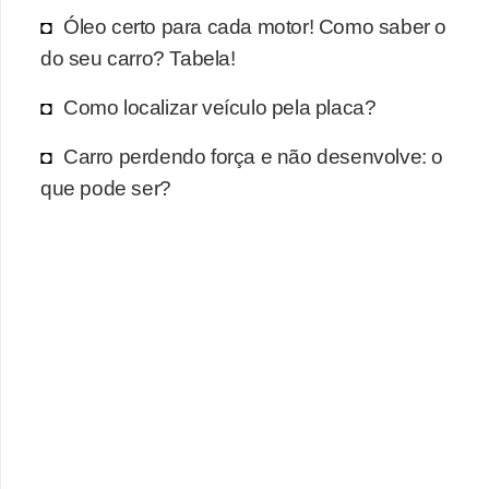
r
Óleo certo para cada motor! Como saber o
c
do seu carro? Tabela!
a
r
Como localizar veículo pela placa?
r
Carro perdendo força e não desenvolve: o
o
que pode ser?
D
i
c
i
o
n
á
r
i