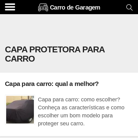
Carro de Garagem
A
c
e
s
CAPA PROTETORA PARA
s
CARRO
ó
r
i
Capa para carro: qual a melhor?
o
s
Capa para carro: como escolher?
e
Conheça as características e como
o
escolher um bom modelo para
proteger seu carro.
p
c