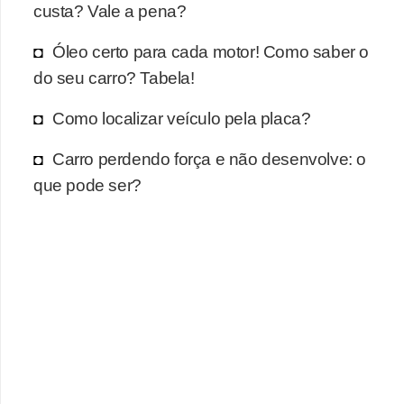
r
custa? Vale a pena?
c
Óleo certo para cada motor! Como saber o
a
do seu carro? Tabela!
r
r
Como localizar veículo pela placa?
o
Carro perdendo força e não desenvolve: o
D
que pode ser?
i
c
i
o
n
á
r
i