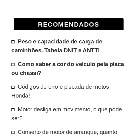
e
O
RECOMENDADOS
f
f
Peso e capacidade de carga de
r
caminhões. Tabela DNIT e ANTT!
o
a
Como saber a cor do veículo pela placa
d
ou chassi?
C
Códigos de erro e piscada de motos
o
Honda!
m
Motor desliga em movimento, o que pode
p
ser?
r
a
Conserto de motor de arranque, quanto