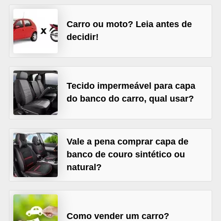
s
Carro ou moto? Leia antes de
e
decidir!
v
e
í
Tecido impermeável para capa
c
do banco do carro, qual usar?
u
l
o
Vale a pena comprar capa de
s
banco de couro sintético ou
B
natural?
i
c
i
Como vender um carro?