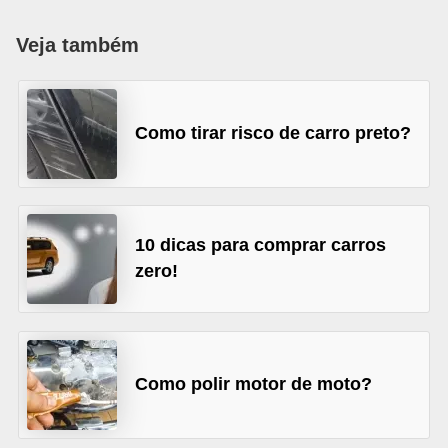
i
o
Veja também
n
a
Como tirar risco de carro preto?
i
s
A
u
10 dicas para comprar carros
t
zero!
o
m
ó
v
Como polir motor de moto?
e
i