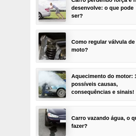
i
desenvolve: o que pode
o
ser?
n
a
i
Como regular válvula de
s
moto?
A
u
Aquecimento do motor: 
t
possíveis causas,
o
consequências e sinais!
m
ó
v
Carro vazando água, o q
e
fazer?
i