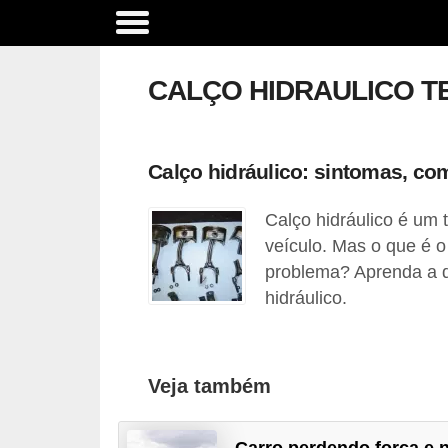
A
c
CALÇO HIDRAULICO 
e
s
s
Calço hidráulico: sintomas, com
ó
Calço hidráulico é um
r
veículo. Mas o que é o
i
problema? Aprenda a di
o
hidráulico.
s
e
o
Veja também
p
c
Carro perdendo força e 