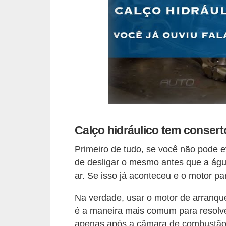
o
d
e
a
c
e
s
s
ó
Calço hidráulico tem consert
r
Primeiro de tudo, se você não pode e
i
de desligar o mesmo antes que a águ
o
ar. Se isso já aconteceu e o motor par
s
Na verdade, usar o motor de arranque
a
é a maneira mais comum para resolv
u
apenas após a câmara de combustão t