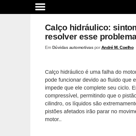
A
c
Calço hidráulico: sinto
e
resolver esse problem
s
Em
Dúvidas automotivas
por
André M. Coelho
s
ó
r
Calço hidráulico é uma falha do moto
i
pode funcionar devido ao fluido que
o
impede que ele complete seu ciclo. E
s
compressível, permitindo que o pist
cilindro, os líquidos são extremamente
e
pistões afetados irão parar no movi
o
motor..
p
c