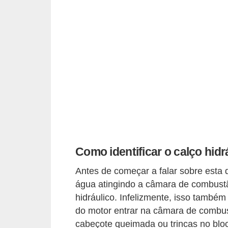
i
o
n
a
i
s
A
u
t
o
Como identificar o calço hidr
m
Antes de começar a falar sobre esta 
ó
água atingindo a câmara de combustã
v
hidráulico. Infelizmente, isso também
e
do motor entrar na câmara de combus
cabeçote queimada ou trincas no bloc
i