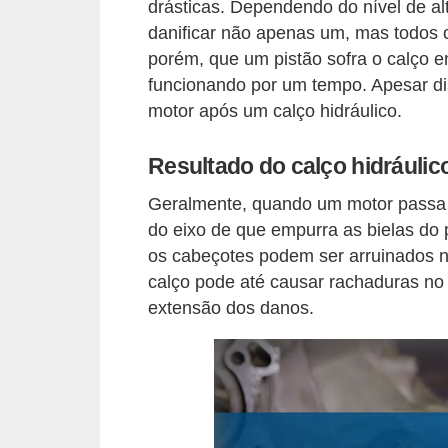
r
drásticas. Dependendo do nível de alt
c
danificar não apenas um, mas todos o
porém, que um pistão sofra o calço 
a
funcionando por um tempo. Apesar d
r
motor após um calço hidráulico.
r
o
Resultado do calço hidráulic
D
Geralmente, quando um motor passa pe
i
do eixo de que empurra as bielas do
c
os cabeçotes podem ser arruinados n
i
calço pode até causar rachaduras no 
extensão dos danos.
o
n
á
r
i