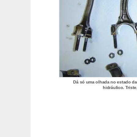
c
l
e
t
a
s
C
a
m
Dá só uma olhada no estado da
i
hidráulico. Trist
n
h
õ
e
s