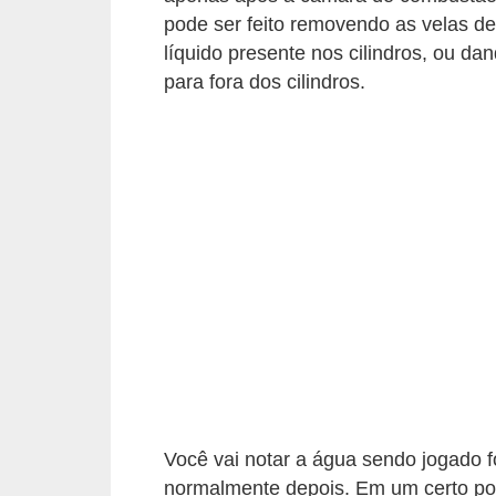
t
pode ser feito removendo as velas de
o
líquido presente nos cilindros, ou dan
para fora dos cilindros.
m
o
t
i
v
o
s
D
ú
v
i
Você vai notar a água sendo jogado fo
d
normalmente depois. Em um certo po
a