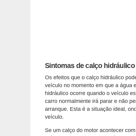
e
O
f
f
r
o
a
Sintomas de calço hidráulico
d
Os efeitos que o calço hidráulico p
C
veículo no momento em que a água e
o
hidráulico ocorre quando o veículo e
m
carro normalmente irá parar e não pe
arranque. Esta é a situação ideal, o
p
veículo.
r
a
Se um calço do motor acontecer com