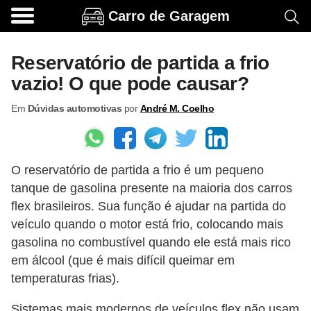
Carro de Garagem
A
c
Reservatório de partida a frio
e
vazio! O que pode causar?
s
Em
Dúvidas automotivas
por
André M. Coelho
s
ó
r
O reservatório de partida a frio é um pequeno
i
tanque de gasolina presente na maioria dos carros
o
flex brasileiros. Sua função é ajudar na partida do
s
veículo quando o motor está frio, colocando mais
e
gasolina no combustível quando ele está mais rico
o
em álcool (que é mais difícil queimar em
temperaturas frias).
p
c
Sistemas mais modernos de veículos flex não usam