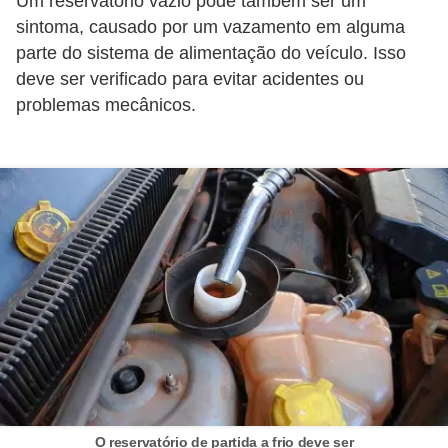
Um reservatório vazio pode também ser um
e
sintoma, causado por um vazamento em alguma
O
parte do sistema de alimentação do veículo. Isso
deve ser verificado para evitar acidentes ou
f
problemas mecânicos.
f
r
o
a
d
C
o
m
p
r
a
O reservatório de partida a frio deve ser