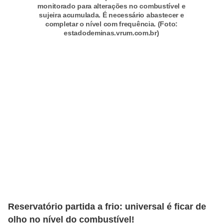
r
monitorado para alterações no combustível e
c
sujeira acumulada. É necessário abastecer e
completar o nível com frequência. (Foto:
a
estadodeminas.vrum.com.br)
r
r
o
D
i
c
i
o
n
á
r
Reservatório partida a frio: universal é ficar de
i
olho no nível do combustível!