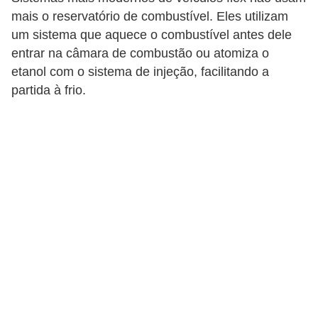
i
mais o reservatório de combustível. Eles utilizam
o
um sistema que aquece o combustível antes dele
n
entrar na câmara de combustão ou atomiza o
etanol com o sistema de injeção, facilitando a
a
partida à frio.
i
s
A
u
t
o
m
ó
v
e
i