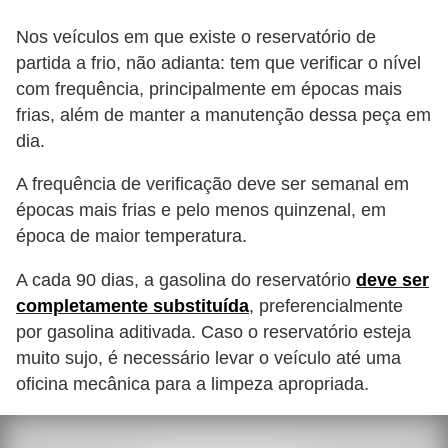
o
Nos veículos em que existe o reservatório de
d
partida a frio, não adianta: tem que verificar o nível
e
com frequência, principalmente em épocas mais
a
frias, além de manter a manutenção dessa peça em
c
dia.
e
A frequência de verificação deve ser semanal em
s
épocas mais frias e pelo menos quinzenal, em
s
época de maior temperatura.
ó
A cada 90 dias, a gasolina do reservatório
deve ser
r
completamente substituída
, preferencialmente
i
por gasolina aditivada. Caso o reservatório esteja
o
muito sujo, é necessário levar o veículo até uma
s
oficina mecânica para a limpeza apropriada.
a
u