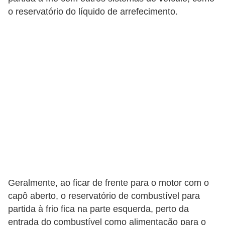
o reservatório do líquido de arrefecimento.
s
a
u
t
o
m
o
t
i
v
a
s
Geralmente, ao ficar de frente para o motor com o
capô aberto, o reservatório de combustível para
L
partida à frio fica na parte esquerda, perto da
e
entrada do combustível como alimentação para o