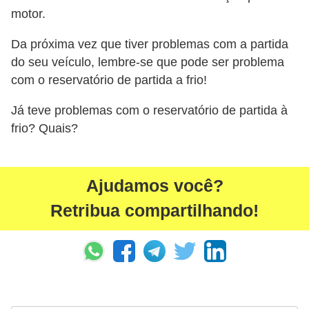
i
motor.
s
Da próxima vez que tiver problemas com a partida
e
do seu veículo, lembre-se que pode ser problema
t
com o reservatório de partida a frio!
r
â
Já teve problemas com o reservatório de partida à
frio? Quais?
n
s
i
Ajudamos você?
t
Retribua compartilhando!
o
M
o
t
o