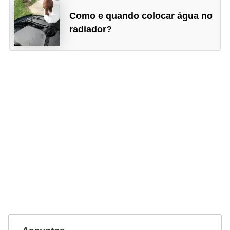
g
Como e quando colocar água no
u
radiador?
r
a
n
ç
a
e
s
e
g
u
r
o
s