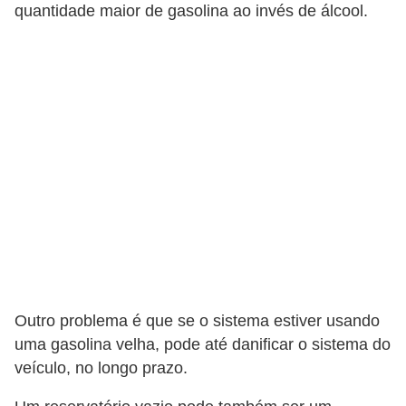
c
quantidade maior de gasolina ao invés de álcool.
l
e
t
a
s
C
a
m
i
n
h
Outro problema é que se o sistema estiver usando
õ
uma gasolina velha, pode até danificar o sistema do
veículo, no longo prazo.
e
s