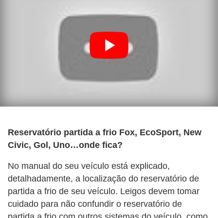
t
o
m
o
t
i
v
o
s
Reservatório partida a frio Fox, EcoSport, New
D
Civic, Gol, Uno…onde fica?
ú
No manual do seu veículo está explicado,
v
detalhadamente, a localização do reservatório de
i
partida a frio de seu veículo. Leigos devem tomar
d
cuidado para não confundir o reservatório de
partida a frio com outros sistemas do veículo, como
a