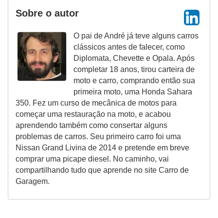
s
Sobre o autor
e
O pai de André já teve alguns carros
s
clássicos antes de falecer, como
c
Diplomata, Chevette e Opala. Após
o
completar 18 anos, tirou carteira de
moto e carro, comprando então sua
o
primeira moto, uma Honda Sahara
t
350. Fez um curso de mecânica de motos para
e
começar uma restauração na moto, e acabou
aprendendo também como consertar alguns
r
problemas de carros. Seu primeiro carro foi uma
s
Nissan Grand Livina de 2014 e pretende em breve
comprar uma picape diesel. No caminho, vai
R
compartilhando tudo que aprende no site Carro de
e
Garagem.
c
a