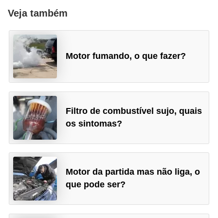
l
Veja também
l
e
m
Motor fumando, o que fazer?
a
n
u
t
Filtro de combustível sujo, quais
e
os sintomas?
n
ç
ã
Motor da partida mas não liga, o
o
que pode ser?
S
e