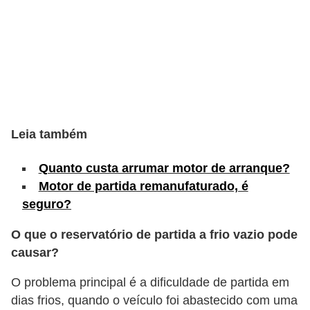
s
e
v
e
í
c
Leia também
u
l
Quanto custa arrumar motor de arranque?
o
Motor de partida remanufaturado, é
seguro?
s
B
O que o reservatório de partida a frio vazio pode
causar?
i
c
O problema principal é a dificuldade de partida em
i
dias frios, quando o veículo foi abastecido com uma