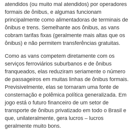
atendidos (ou muito mal atendidos) por operadores
s
formais de ônibus, e algumas funcionam
e
principalmente como alimentadoras de terminais de
s
ônibus e trens. Semelhante aos ônibus, as vans
c
cobram tarifas fixas (geralmente mais altas que os
o
ônibus) e não permitem transferências gratuitas.
o
Como as vans competem diretamente com os
t
serviços ferroviários suburbanos e de ônibus
e
franqueados, elas reduziram seriamente o número
r
de passageiros em muitas linhas de ônibus formais.
Previsivelmente, elas se tornaram uma fonte de
s
consternação e polêmica política generalizada. Em
R
jogo está o futuro financeiro de um setor de
e
transporte de ônibus privatizado em todo o Brasil e
c
que, unilateralmente, gera lucros – lucros
geralmente muito bons.
a