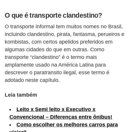
s
O que é transporte clandestino?
e
v
O transporte informal tem muitos nomes no Brasil,
e
incluindo clandestino, pirata, fantasma, perueiros e
kombistas, com certos apelidos preferidos em
í
algumas cidades do que em outras. Como
c
transporte “clandestino” é o termo mais
u
amplamente usado na América Latina para
l
descrever o paratransito ilegal, esse termo é
o
adotado neste capítulo.
s
Leia também
B
i
Leito x Semi leito x Executivo x
c
Convencional – Diferenças entre ônibus!
Como escolher os melhores carros para
i