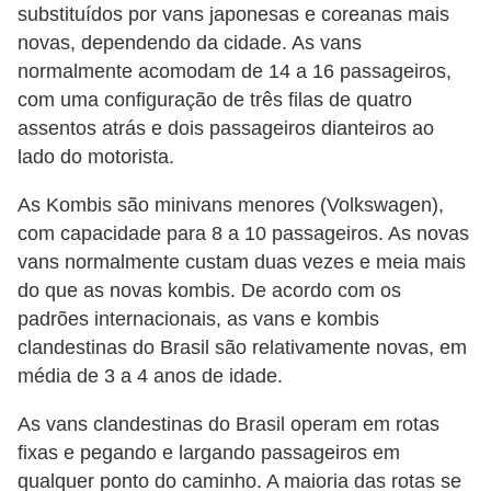
substituídos por vans japonesas e coreanas mais
s
novas, dependendo da cidade. As vans
a
normalmente acomodam de 14 a 16 passageiros,
u
com uma configuração de três filas de quatro
assentos atrás e dois passageiros dianteiros ao
t
lado do motorista.
o
m
As Kombis são minivans menores (Volkswagen),
o
com capacidade para 8 a 10 passageiros. As novas
t
vans normalmente custam duas vezes e meia mais
do que as novas kombis. De acordo com os
i
padrões internacionais, as vans e kombis
v
clandestinas do Brasil são relativamente novas, em
a
média de 3 a 4 anos de idade.
s
As vans clandestinas do Brasil operam em rotas
L
fixas e pegando e largando passageiros em
e
qualquer ponto do caminho. A maioria das rotas se