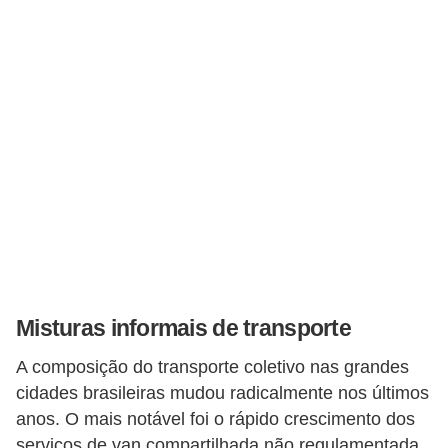
r
c
a
r
r
o
D
i
c
i
o
Misturas informais de transporte
n
A composição do transporte coletivo nas grandes
á
cidades brasileiras mudou radicalmente nos últimos
r
anos. O mais notável foi o rápido crescimento dos
i
serviços de van compartilhada não regulamentada.