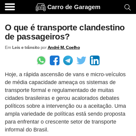
Carro de Garagem
A
c
O que é transporte clandestino
e
de passageiros?
s
Em
Leis e trânsito
por
André M. Coelho
s
ó
r
Hoje, a rápida ascensão de vans e micro-veículos
i
de média capacidade ameaça os sistemas de
o
transporte formal e regulamentado de muitas
s
cidades brasileiras e gerou acalorados debates
e
políticos sobre a intervenção ou a aceitação. Uma
o
ampla variedade de políticas está sendo proposta
para enfrentar o crescente setor de transporte
p
informal do Brasil.
c