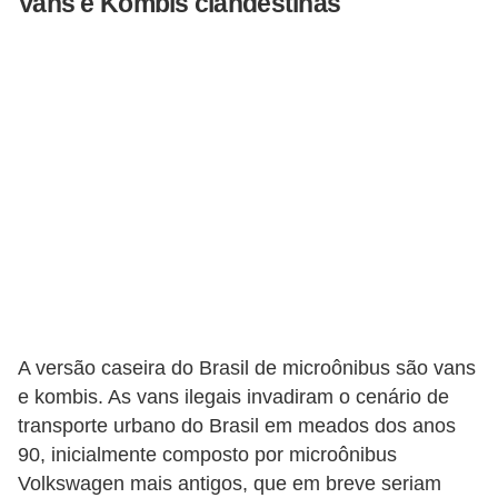
Vans e Kombis clandestinas
t
o
m
o
t
i
v
o
s
D
ú
A versão caseira do Brasil de microônibus são vans
v
e kombis. As vans ilegais invadiram o cenário de
transporte urbano do Brasil em meados dos anos
i
90, inicialmente composto por microônibus
d
Volkswagen mais antigos, que em breve seriam
a