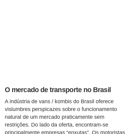
g
u
r
a
n
ç
a
e
s
e
O mercado de transporte no Brasil
g
A indústria de vans / kombis do Brasil oferece
u
vislumbres perspicazes sobre o funcionamento
r
natural de um mercado praticamente sem
o
restrições. Do lado da oferta, encontram-se
s
principalmente empresas “enxutas”. Os motoristas