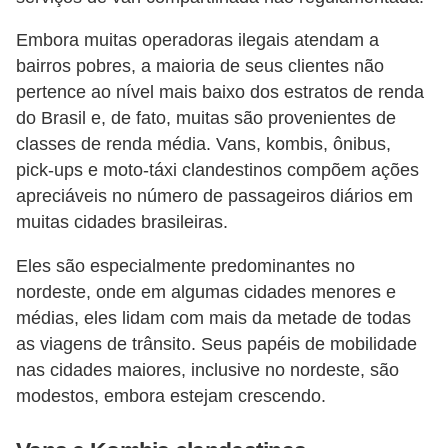
o
Embora muitas operadoras ilegais atendam a
d
bairros pobres, a maioria de seus clientes não
e
pertence ao nível mais baixo dos estratos de renda
a
do Brasil e, de fato, muitas são provenientes de
c
classes de renda média. Vans, kombis, ônibus,
e
pick-ups e moto-táxi clandestinos compõem ações
s
apreciáveis ​​no número de passageiros diários em
muitas cidades brasileiras.
s
ó
Eles são especialmente predominantes no
r
nordeste, onde em algumas cidades menores e
i
médias, eles lidam com mais da metade de todas
o
as viagens de trânsito. Seus papéis de mobilidade
nas cidades maiores, inclusive no nordeste, são
s
modestos, embora estejam crescendo.
a
u