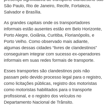
e
São Paulo, Rio de Janeiro, Recife, Fortaleza,
O
Salvador e Brasília.
f
As grandes capitais onde os transportadores
f
informais estão ausentes estão em Belo Horizonte,
r
Porto Alegre, Goiânia, Curitiba, Florianópolis, e
o
Porto Velho. Como observado mais adiante,
algumas dessas cidades “livres de clandestinos”
a
conseguiram integrar com sucesso ex-operadores
d
informais em suas redes formais de transporte.
C
Esses transportes são clandestinos pois não
o
passam pelo devido processo legal para o registro,
m
como licitações públicas, registro dos motoristas
p
como motoristas habilitados para o transporte
r
profissional, e o registro dos veículos no
a
Departamento Nacional de Trânsito.