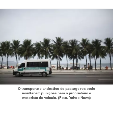
l
l
e
m
a
n
u
t
e
n
ç
ã
O transporte clandestino de passageiros pode
o
resultar em punições para o proprietário e
motorista do veículo. (Foto: Yahoo News)
S
e