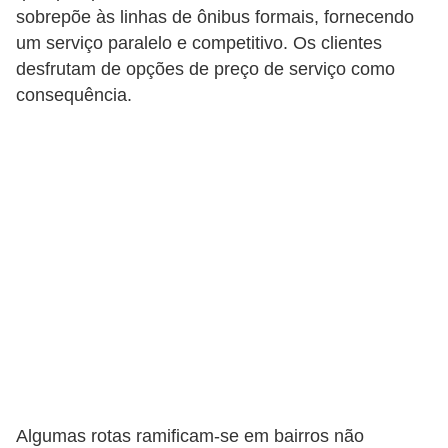
i
sobrepõe às linhas de ônibus formais, fornecendo
s
um serviço paralelo e competitivo. Os clientes
desfrutam de opções de preço de serviço como
e
consequência.
t
r
â
n
s
i
t
o
M
o
t
Algumas rotas ramificam-se em bairros não
o