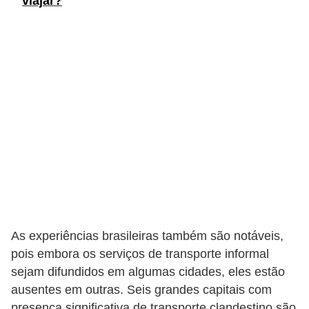
viajar?
c
l
e
t
a
s
C
a
m
i
n
As experiências brasileiras também são notáveis,
h
pois embora os serviços de transporte informal
õ
sejam difundidos em algumas cidades, eles estão
e
ausentes em outras. Seis grandes capitais com
s
presença significativa de transporte clandestino são