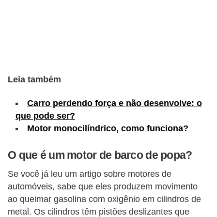
s
e
v
e
í
Leia também
c
u
Carro perdendo força e não desenvolve: o
l
que pode ser?
Motor monocilíndrico, como funciona?
o
s
O que é um motor de barco de popa?
B
Se você já leu um artigo sobre motores de
i
automóveis, sabe que eles produzem movimento
c
ao queimar gasolina com oxigênio em cilindros de
i
metal. Os cilindros têm pistões deslizantes que