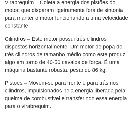
Virabrequim – Coleta a energia dos pistões do
s
motor, que disparam ligeiramente fora de sintonia
e
para manter o motor funcionando a uma velocidade
s
constante
c
Cilindros – Este motor possui três cilindros
o
dispostos horizontalmente. Um motor de popa de
o
três cilindros de tamanho médio como este produz
t
algo em torno de 40-50 cavalos de força. É uma
e
máquina bastante robusta, pesando 86 kg.
r
Pistões – Movem-se para frente e para trás nos
s
cilindros, impulsionados pela energia liberada pela
queima de combustível e transferindo essa energia
R
para o virabrequim.
e
c
a