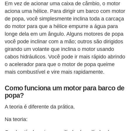
Em vez de acionar uma caixa de câmbio, o motor
e
aciona uma hélice. Para dirigir um barco com motor
O
de popa, você simplesmente inclina toda a carcaça
f
do motor para que a hélice empurre a água para
f
longe dela em um ângulo. Alguns motores de popa
r
você pode inclinar com a mão; outros são dirigidos
girando um volante que inclina o motor usando
o
cabos hidráulicos. Você pode ir mais rápido abrindo
a
o acelerador para que o motor de popa queime
d
mais combustível e vire mais rapidamente.
C
Como funciona um motor para barco de
o
popa?
m
p
A teoria é diferente da prática.
r
Na teoria:
a