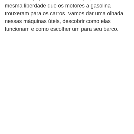
i
mesma liberdade que os motores a gasolina
o
trouxeram para os carros. Vamos dar uma olhada
nessas máquinas úteis, descobrir como elas
n
funcionam e como escolher um para seu barco.
a
i
s
A
u
t
o
m
ó
v
e
i