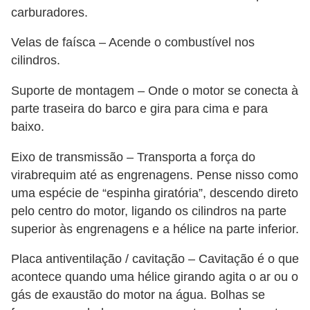
g
carburadores.
u
Velas de faísca – Acende o combustível nos
r
cilindros.
a
Suporte de montagem – Onde o motor se conecta à
n
parte traseira do barco e gira para cima e para
ç
baixo.
a
e
Eixo de transmissão – Transporta a força do
virabrequim até as engrenagens. Pense nisso como
s
uma espécie de “espinha giratória”, descendo direto
e
pelo centro do motor, ligando os cilindros na parte
g
superior às engrenagens e a hélice na parte inferior.
u
Placa antiventilação / cavitação – Cavitação é o que
r
acontece quando uma hélice girando agita o ar ou o
o
gás de exaustão do motor na água. Bolhas se
s