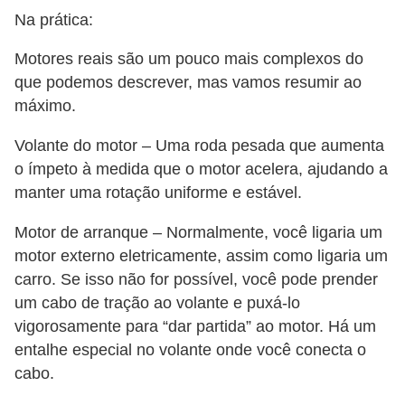
i
Na prática:
s
Motores reais são um pouco mais complexos do
e
que podemos descrever, mas vamos resumir ao
t
máximo.
r
â
Volante do motor – Uma roda pesada que aumenta
o ímpeto à medida que o motor acelera, ajudando a
n
manter uma rotação uniforme e estável.
s
i
Motor de arranque – Normalmente, você ligaria um
t
motor externo eletricamente, assim como ligaria um
carro. Se isso não for possível, você pode prender
o
um cabo de tração ao volante e puxá-lo
M
vigorosamente para “dar partida” ao motor. Há um
o
entalhe especial no volante onde você conecta o
t
cabo.
o