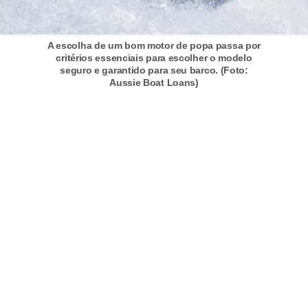
s
a
A escolha de um bom motor de popa passa por
critérios essenciais para escolher o modelo
u
seguro e garantido para seu barco. (Foto:
t
Aussie Boat Loans)
o
m
o
t
i
v
a
s
L
e