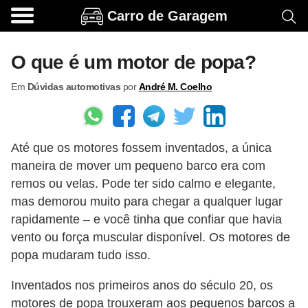
Carro de Garagem
A
c
O que é um motor de popa?
e
Em
Dúvidas automotivas
por
André M. Coelho
s
s
ó
Até que os motores fossem inventados, a única
r
maneira de mover um pequeno barco era com
i
remos ou velas. Pode ter sido calmo e elegante,
o
mas demorou muito para chegar a qualquer lugar
s
rapidamente – e você tinha que confiar que havia
e
vento ou força muscular disponível. Os motores de
popa mudaram tudo isso.
o
p
Inventados nos primeiros anos do século 20, os
c
motores de popa trouxeram aos pequenos barcos a