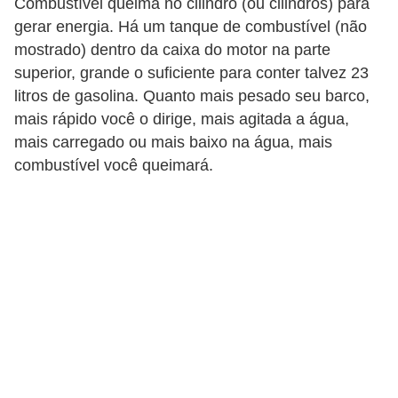
r
Combustível queima no cilindro (ou cilindros) para
gerar energia. Há um tanque de combustível (não
c
mostrado) dentro da caixa do motor na parte
a
superior, grande o suficiente para conter talvez 23
r
litros de gasolina. Quanto mais pesado seu barco,
r
mais rápido você o dirige, mais agitada a água,
o
mais carregado ou mais baixo na água, mais
combustível você queimará.
D
i
c
i
o
n
á
r
i