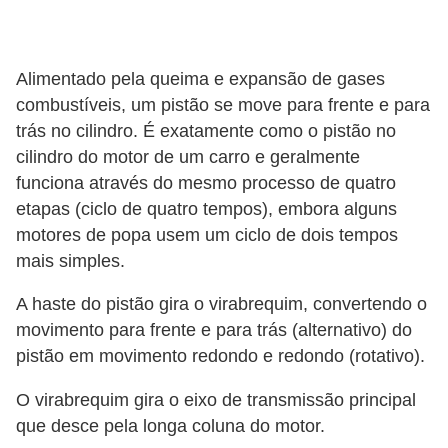
o
d
e
Alimentado pela queima e expansão de gases
a
combustíveis, um pistão se move para frente e para
trás no cilindro. É exatamente como o pistão no
c
cilindro do motor de um carro e geralmente
e
funciona através do mesmo processo de quatro
s
etapas (ciclo de quatro tempos), embora alguns
s
motores de popa usem um ciclo de dois tempos
ó
mais simples.
r
A haste do pistão gira o virabrequim, convertendo o
i
movimento para frente e para trás (alternativo) do
o
pistão em movimento redondo e redondo (rotativo).
s
O virabrequim gira o eixo de transmissão principal
a
que desce pela longa coluna do motor.
u