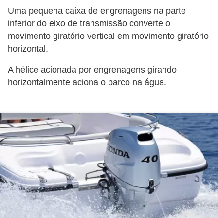
t
Uma pequena caixa de engrenagens na parte
o
inferior do eixo de transmissão converte o
movimento giratório vertical em movimento giratório
m
horizontal.
o
t
A hélice acionada por engrenagens girando
i
horizontalmente aciona o barco na água.
v
o
s
D
ú
v
i
d
a