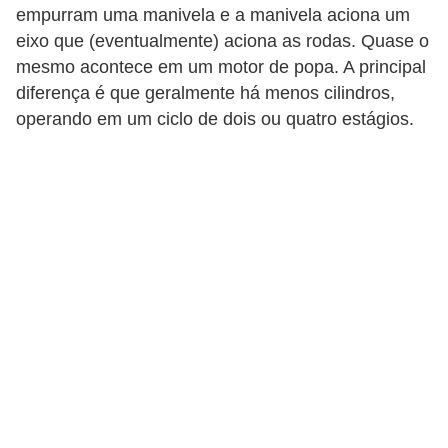
c
empurram uma manivela e a manivela aciona um
l
eixo que (eventualmente) aciona as rodas. Quase o
mesmo acontece em um motor de popa. A principal
e
diferença é que geralmente há menos cilindros,
t
operando em um ciclo de dois ou quatro estágios.
a
s
C
a
m
i
n
h
õ
e
s