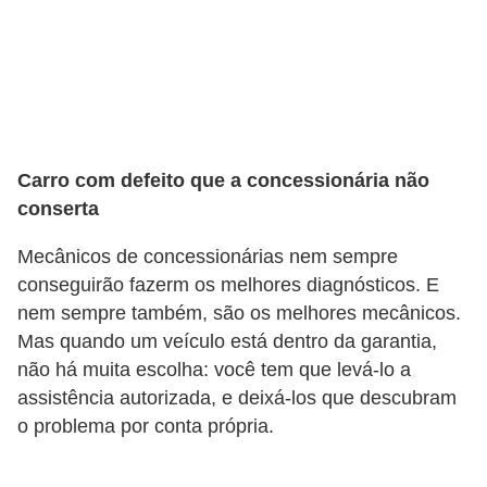
s
e
v
e
í
Carro com defeito que a concessionária não
c
conserta
u
Mecânicos de concessionárias nem sempre
l
conseguirão fazerm os melhores diagnósticos. E
o
nem sempre também, são os melhores mecânicos.
s
Mas quando um veículo está dentro da garantia,
B
não há muita escolha: você tem que levá-lo a
assistência autorizada, e deixá-los que descubram
i
o problema por conta própria.
c
i