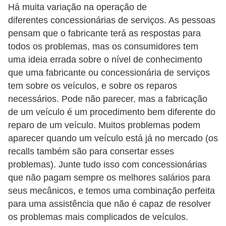
Há muita variação na operação de
e
diferentes concessionárias de serviços. As pessoas
O
pensam que o fabricante terá as respostas para
f
todos os problemas, mas os consumidores tem
f
uma ideia errada sobre o nível de conhecimento
r
que uma fabricante ou concessionária de serviços
tem sobre os veículos, e sobre os reparos
o
necessários. Pode não parecer, mas a fabricação
a
de um veículo é um procedimento bem diferente do
d
reparo de um veículo. Muitos problemas podem
C
aparecer quando um veículo está já no mercado (os
recalls também são para consertar esses
o
problemas). Junte tudo isso com concessionárias
m
que não pagam sempre os melhores salários para
p
seus mecânicos, e temos uma combinação perfeita
r
para uma assistência que não é capaz de resolver
a
os problemas mais complicados de veículos.