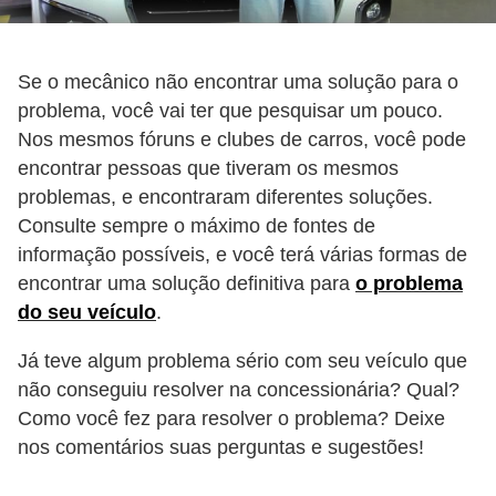
l
l
e
Se o mecânico não encontrar uma solução para o
m
problema, você vai ter que pesquisar um pouco.
a
Nos mesmos fóruns e clubes de carros, você pode
encontrar pessoas que tiveram os mesmos
n
problemas, e encontraram diferentes soluções.
u
Consulte sempre o máximo de fontes de
t
informação possíveis, e você terá várias formas de
e
encontrar uma solução definitiva para
o problema
n
do seu veículo
.
ç
Já teve algum problema sério com seu veículo que
ã
não conseguiu resolver na concessionária? Qual?
o
Como você fez para resolver o problema? Deixe
S
nos comentários suas perguntas e sugestões!
e