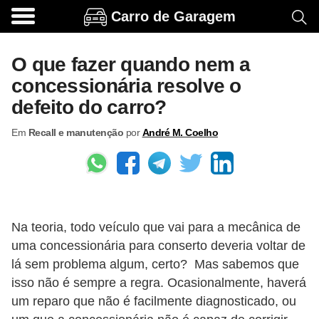
Carro de Garagem
A
c
O que fazer quando nem a
e
concessionária resolve o
s
defeito do carro?
s
Em
Recall e manutenção
por
André M. Coelho
ó
r
i
o
s
Na teoria, todo veículo que vai para a mecânica de
e
uma concessionária para conserto deveria voltar de
lá sem problema algum, certo? Mas sabemos que
o
isso não é sempre a regra. Ocasionalmente, haverá
p
um reparo que não é facilmente diagnosticado, ou
c