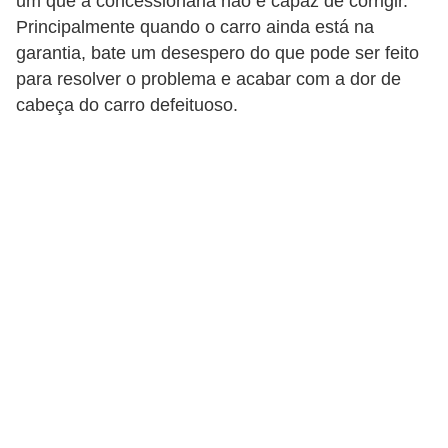
um que a concessionária não é capaz de corrigir.
i
Principalmente quando o carro ainda está na
o
garantia, bate um desespero do que pode ser feito
n
para resolver o problema e acabar com a dor de
a
cabeça do carro defeituoso.
i
s
A
u
t
o
m
ó
v
e
i