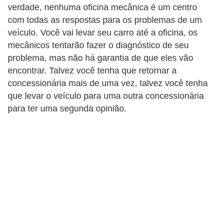
verdade, nenhuma oficina mecânica é um centro
t
com todas as respostas para os problemas de um
o
veículo. Você vai levar seu carro até a oficina, os
m
mecânicos tentarão fazer o diagnóstico de seu
o
problema, mas não há garantia de que eles vão
t
encontrar. Talvez você tenha que retornar a
i
concessionária mais de uma vez, talvez você tenha
v
que levar o veículo para uma outra concessionária
para ter uma segunda opinião.
o
s
D
ú
v
i
d
a