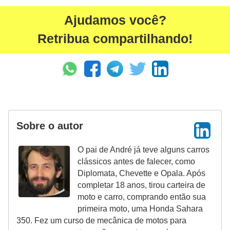
g
Ajudamos você?
u
Retribua compartilhando!
r
a
n
ç
a
e
Sobre o autor
s
e
O pai de André já teve alguns carros
g
clássicos antes de falecer, como
Diplomata, Chevette e Opala. Após
u
completar 18 anos, tirou carteira de
r
moto e carro, comprando então sua
o
primeira moto, uma Honda Sahara
350. Fez um curso de mecânica de motos para
s