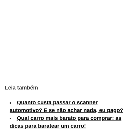
c
l
e
t
a
s
C
a
m
i
Leia também
n
Quanto custa passar o scanner
h
automotivo? E se não achar nada, eu pago?
õ
Qual carro mais barato para comprar: as
e
dicas para baratear um carro!
s