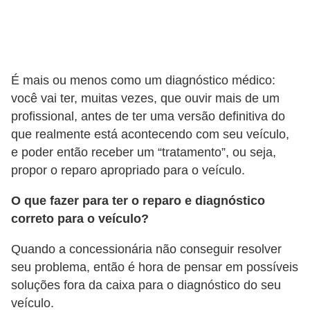
s
a
u
É mais ou menos como um diagnóstico médico:
t
você vai ter, muitas vezes, que ouvir mais de um
o
profissional, antes de ter uma versão definitiva do
m
que realmente está acontecendo com seu veículo,
o
e poder então receber um “tratamento”, ou seja,
t
propor o reparo apropriado para o veículo.
i
O que fazer para ter o reparo e diagnóstico
v
correto para o veículo?
a
s
Quando a concessionária não conseguir resolver
seu problema, então é hora de pensar em possíveis
L
soluções fora da caixa para o diagnóstico do seu
e
veículo.