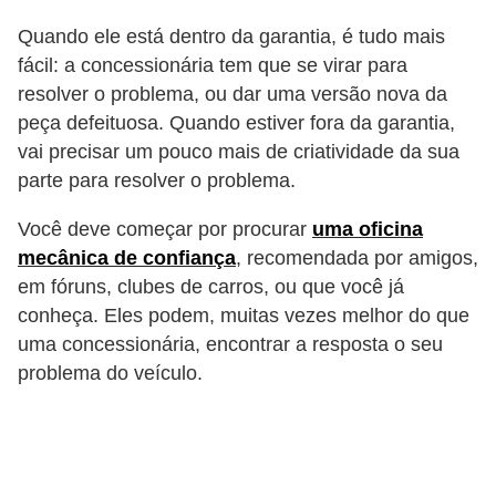
i
Quando ele está dentro da garantia, é tudo mais
s
fácil: a concessionária tem que se virar para
e
resolver o problema, ou dar uma versão nova da
t
peça defeituosa. Quando estiver fora da garantia,
r
vai precisar um pouco mais de criatividade da sua
â
parte para resolver o problema.
n
Você deve começar por procurar
uma oficina
s
mecânica de confiança
, recomendada por amigos,
i
em fóruns, clubes de carros, ou que você já
t
conheça. Eles podem, muitas vezes melhor do que
o
uma concessionária, encontrar a resposta o seu
problema do veículo.
M
o
t
o