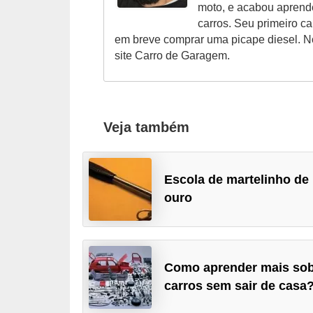
moto, e acabou aprend
o
carros. Seu primeiro c
d
em breve comprar uma picape diesel. N
e
site Carro de Garagem.
a
c
e
Veja também
s
s
ó
Escola de martelinho de
ouro
r
i
o
s
Como aprender mais so
a
carros sem sair de casa
u