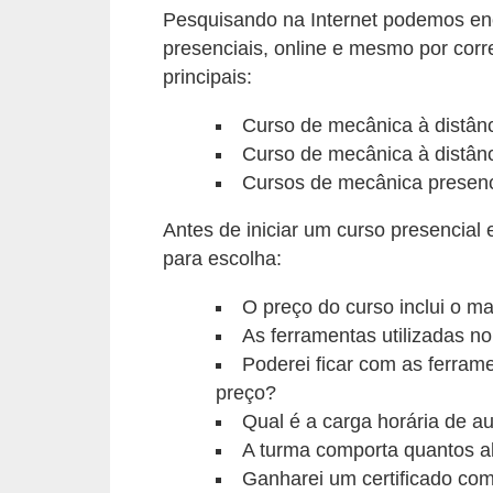
Pesquisando na Internet podemos en
e
presenciais, online e mesmo por cor
O
principais:
f
f
Curso de mecânica à distânci
Curso de mecânica à distân
r
Cursos de mecânica presenci
o
a
Antes de iniciar um curso presencial
d
para escolha:
C
O preço do curso inclui o mat
o
As ferramentas utilizadas no
m
Poderei ficar com as ferram
preço?
p
Qual é a carga horária de au
r
A turma comporta quantos a
a
Ganharei um certificado com