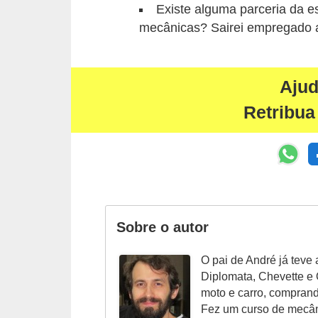
r
Existe alguma parceria da 
c
mecânicas? Sairei empregado 
a
r
Aju
r
o
Retribua
D
i
c
i
o
Sobre o autor
n
O pai de André já teve 
á
Diplomata, Chevette e O
r
moto e carro, compran
i
Fez um curso de mecân