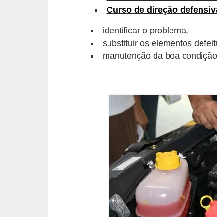
Curso de direção defensiv
s
e
identificar o problema,
v
substituir os elementos defei
manutenção da boa condição 
e
í
c
u
l
o
s
B
i
c
i