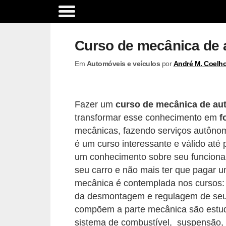
A
c
Curso de mecânica de
e
Em
Automóveis e veículos
por
André M. Coelh
s
s
ó
Fazer um
curso de mecânica de au
r
transformar esse conhecimento em
f
i
mecânicas, fazendo serviços autôno
o
é um curso interessante e válido até
um conhecimento sobre seu funcion
s
seu carro e não mais ter que pagar um
e
mecânica é contemplada nos cursos: 
o
da desmontagem e regulagem de seu
p
compõem a parte mecânica são estuda
c
sistema de combustível, suspensão, 