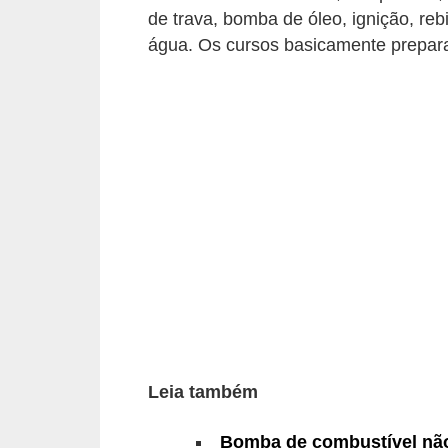
i
de trava, bomba de óleo, ignição, re
o
água. Os cursos basicamente prepar
n
a
i
s
A
u
t
o
m
ó
v
Leia também
e
Bomba de combustível não
i