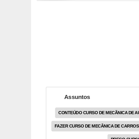
t
o
m
o
t
i
v
o
s
D
Assuntos
ú
v
CONTEÚDO CURSO DE MECÃNICA DE A
i
FAZER CURSO DE MECÂNICA DE CARROS
d
a