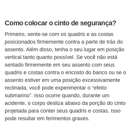
s
e
Como colocar o cinto de segurança?
v
e
Primeiro, sente-se com os quadris e as costas
posicionados firmemente contra a parte de trás do
í
assento. Além disso, tenha o seu lugar em posição
c
vertical tanto quanto possível. Se você não está
u
sentado firmemente em seu assento com seus
l
quadris e costas contra o encosto do banco ou se o
o
assento estiver em uma posição excessivamente
s
reclinada, você pode experimentar o “efeito
submarino”. Isso ocorre quando, durante um
B
acidente, o corpo desliza abaixo da porção do cinto
i
projetada para conter seus quadris e costas. Isso
c
pode resultar em ferimentos graves.
i