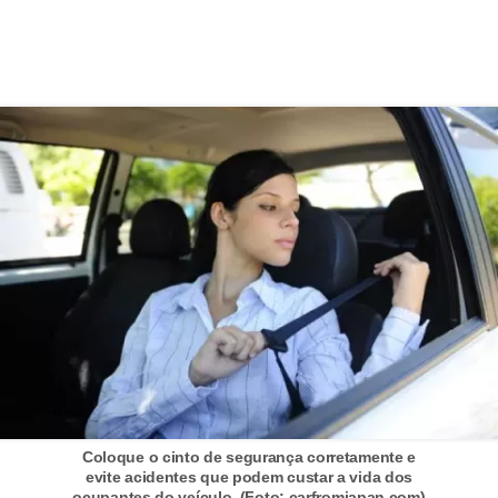
o
d
e
a
c
e
s
s
ó
r
i
o
s
a
Coloque o cinto de segurança corretamente e
evite acidentes que podem custar a vida dos
u
ocupantes do veículo. (Foto: carfromjapan.com)