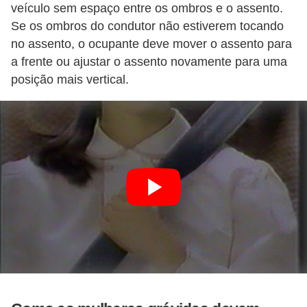
i
veículo sem espaço entre os ombros e o assento.
Se os ombros do condutor não estiverem tocando
s
no assento, o ocupante deve mover o assento para
e
a frente ou ajustar o assento novamente para uma
t
posição mais vertical.
r
â
n
s
i
t
o
M
o
t
o