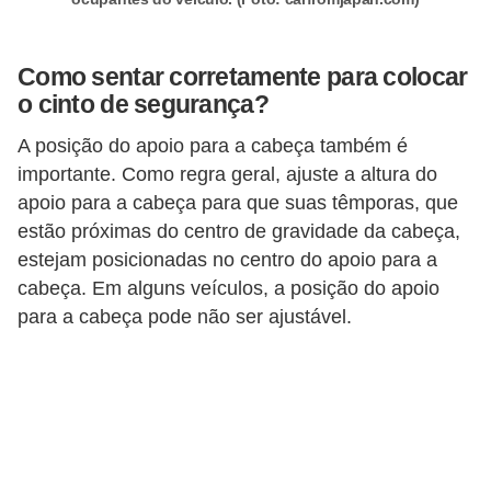
t
o
Como sentar corretamente para colocar
m
o cinto de segurança?
o
A posição do apoio para a cabeça também é
t
importante. Como regra geral, ajuste a altura do
i
apoio para a cabeça para que suas têmporas, que
v
estão próximas do centro de gravidade da cabeça,
o
estejam posicionadas no centro do apoio para a
s
cabeça. Em alguns veículos, a posição do apoio
para a cabeça pode não ser ajustável.
D
ú
v
i
d
a