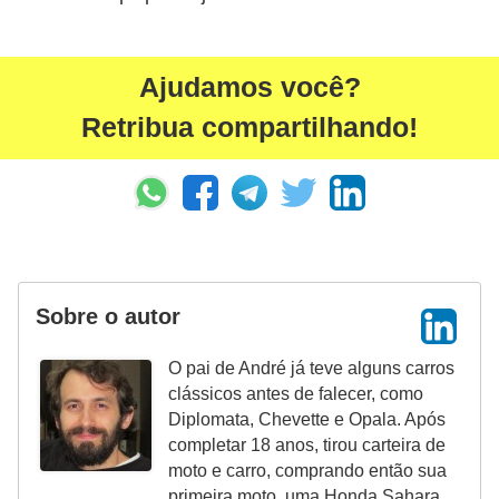
g
u
Ajudamos você?
r
a
Retribua compartilhando!
n
ç
a
e
s
Sobre o autor
e
g
O pai de André já teve alguns carros
u
clássicos antes de falecer, como
r
Diplomata, Chevette e Opala. Após
completar 18 anos, tirou carteira de
o
moto e carro, comprando então sua
s
primeira moto, uma Honda Sahara