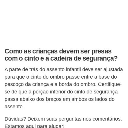
l
l
e
m
a
n
Como as crianças devem ser presas
u
com o cinto e a cadeira de segurança?
t
A parte de trás do assento infantil deve ser ajustada
e
para que o cinto do ombro passe entre a base do
n
pescoço da criança e a borda do ombro. Certifique-
ç
se de que a porção inferior do cinto de segurança
ã
passa abaixo dos braços em ambos os lados do
o
assento.
S
Dúvidas? Deixem suas perguntas nos comentários.
e
Estamos aqui para ajudar!