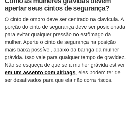
Como as mulheres grávidas devem
s
apertar seus cintos de segurança?
e
O cinto de ombro deve ser centrado na clavícula. A
s
porção do cinto de segurança deve ser posicionada
c
para evitar qualquer pressão no estômago da
o
mulher. Aperte o cinto de segurança na posição
mais baixa possível, abaixo da barriga da mulher
o
grávida. Isso vale para qualquer tempo de gravidez.
t
Não se esqueça de que se a mulher grávida estiver
e
em um assento com airbags
, eles podem ter de
r
ser desativados para que ela não corra riscos.
s
R
e
c
a