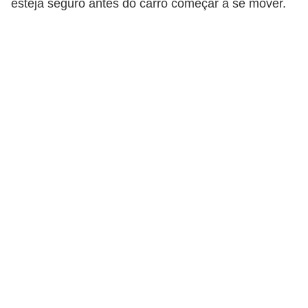
esteja seguro antes do carro começar a se mover.
i
o
n
a
i
s
A
u
t
o
m
ó
v
e
i