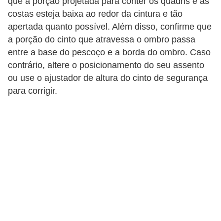
que a porção projetada para conter os quadris e as
r
costas esteja baixa ao redor da cintura e tão
c
apertada quanto possível. Além disso, confirme que
a
a porção do cinto que atravessa o ombro passa
r
entre a base do pescoço e a borda do ombro. Caso
r
contrário, altere o posicionamento do seu assento
o
ou use o ajustador de altura do cinto de segurança
para corrigir.
D
i
c
i
o
n
á
r
i