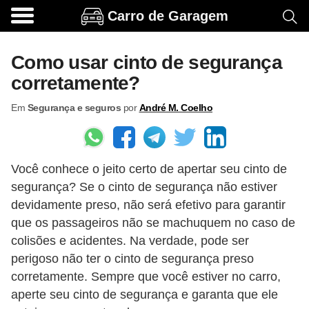
Carro de Garagem
A
c
Como usar cinto de segurança
e
corretamente?
s
Em
Segurança e seguros
por
André M. Coelho
s
ó
r
Você conhece o jeito certo de apertar seu cinto de
i
segurança? Se o cinto de segurança não estiver
o
devidamente preso, não será efetivo para garantir
s
que os passageiros não se machuquem no caso de
e
colisões e acidentes. Na verdade, pode ser
o
perigoso não ter o cinto de segurança preso
corretamente. Sempre que você estiver no carro,
p
aperte seu cinto de segurança e garanta que ele
c