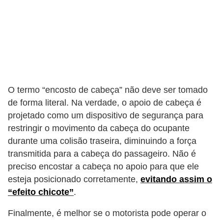
s
a
u
t
o
m
O termo “encosto de cabeça” não deve ser tomado
o
de forma literal. Na verdade, o apoio de cabeça é
projetado como um dispositivo de segurança para
t
restringir o movimento da cabeça do ocupante
i
durante uma colisão traseira, diminuindo a força
v
transmitida para a cabeça do passageiro. Não é
a
preciso encostar a cabeça no apoio para que ele
s
esteja posicionado corretamente,
evitando assim o
“efeito chicote”
.
L
e
Finalmente, é melhor se o motorista pode operar o