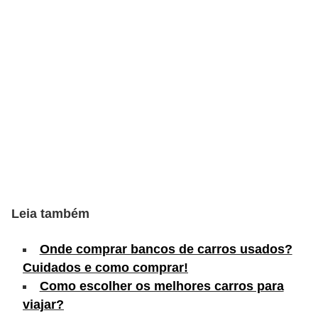
c
l
e
t
a
s
C
a
m
i
Leia também
n
h
Onde comprar bancos de carros usados?
Cuidados e como comprar!
õ
Como escolher os melhores carros para
e
viajar?
s