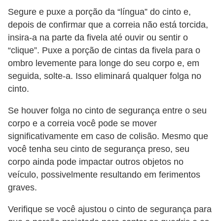
e
Segure e puxe a porção da “língua” do cinto e,
O
depois de confirmar que a correia não está torcida,
insira-a na parte da fivela até ouvir ou sentir o
f
“clique”. Puxe a porção de cintas da fivela para o
f
ombro levemente para longe do seu corpo e, em
r
seguida, solte-a. Isso eliminará qualquer folga no
o
cinto.
a
Se houver folga no cinto de segurança entre o seu
d
corpo e a correia você pode se mover
C
significativamente em caso de colisão. Mesmo que
o
você tenha seu cinto de segurança preso, seu
corpo ainda pode impactar outros objetos no
m
veículo, possivelmente resultando em ferimentos
p
graves.
r
a
Verifique se você ajustou o cinto de segurança para