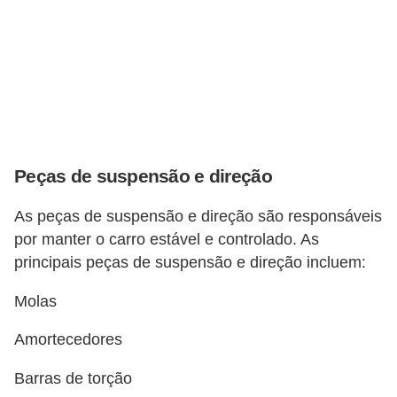
o
d
e
a
c
e
s
Peças de suspensão e direção
s
As peças de suspensão e direção são responsáveis
ó
por manter o carro estável e controlado. As
r
principais peças de suspensão e direção incluem:
i
Molas
o
s
Amortecedores
a
Barras de torção
u