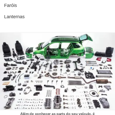
Faróis
s
e
Lanternas
s
c
o
o
t
e
r
s
R
e
c
a
Além de conhecer as parts do seu veículo, é