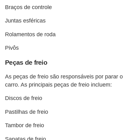
t
Braços de controle
o
Juntas esféricas
m
o
Rolamentos de roda
t
Pivôs
i
v
Peças de freio
o
As peças de freio são responsáveis por parar o
s
carro. As principais peças de freio incluem:
D
Discos de freio
ú
v
Pastilhas de freio
i
Tambor de freio
d
Sapatas de freio
a