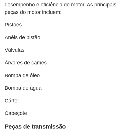
desempenho e eficiência do motor. As principais
e
peças do motor incluem:
O
f
Pistões
f
Anéis de pistão
r
o
Válvulas
a
Árvores de cames
d
Bomba de óleo
C
o
Bomba de água
m
Cárter
p
r
Cabeçote
a
Peças de transmissão