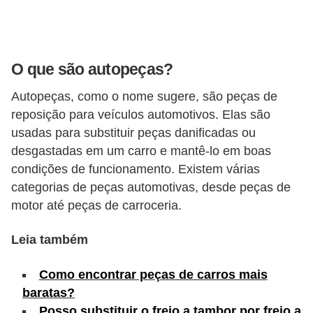
s
e
v
O que são autopeças?
e
Autopeças, como o nome sugere, são peças de
í
reposição para veículos automotivos. Elas são
c
usadas para substituir peças danificadas ou
u
desgastadas em um carro e mantê-lo em boas
l
condições de funcionamento. Existem várias
o
categorias de peças automotivas, desde peças de
motor até peças de carroceria.
s
B
Leia também
i
Como encontrar peças de carros mais
c
baratas?
i
Posso substituir o freio a tambor por freio a