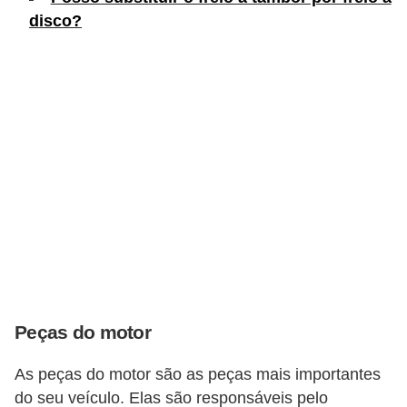
c
disco?
l
e
t
a
s
C
a
m
i
n
h
Peças do motor
õ
e
As peças do motor são as peças mais importantes
do seu veículo. Elas são responsáveis pelo
s