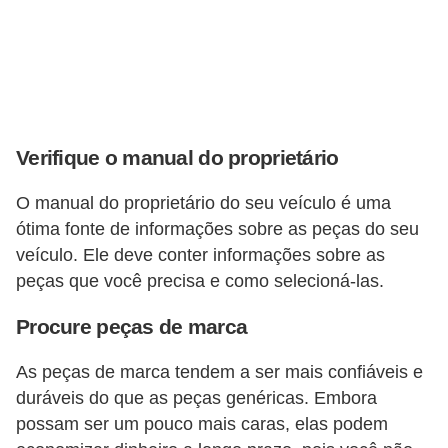
g
u
r
a
n
Verifique o manual do proprietário
ç
a
O manual do proprietário do seu veículo é uma
e
ótima fonte de informações sobre as peças do seu
veículo. Ele deve conter informações sobre as
s
peças que você precisa e como selecioná-las.
e
g
Procure peças de marca
u
As peças de marca tendem a ser mais confiáveis e
r
duráveis do que as peças genéricas. Embora
o
possam ser um pouco mais caras, elas podem
s