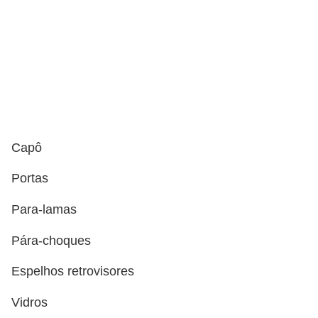
i
s
e
t
r
â
n
Capô
s
i
Portas
t
Para-lamas
o
Pára-choques
M
o
Espelhos retrovisores
t
Vidros
o