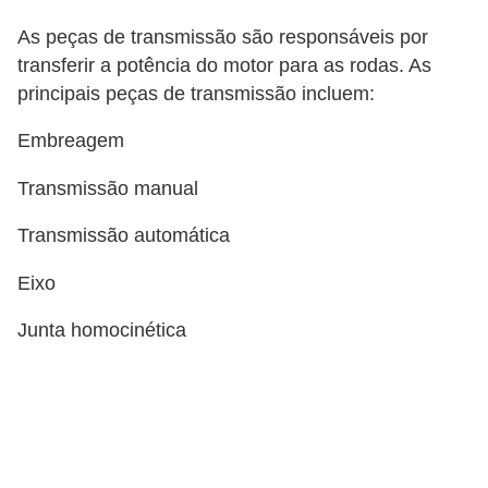
r
c
As peças de transmissão são responsáveis por
transferir a potência do motor para as rodas. As
a
principais peças de transmissão incluem:
r
r
Embreagem
o
Transmissão manual
D
Transmissão automática
i
c
Eixo
i
Junta homocinética
o
n
á
r
i