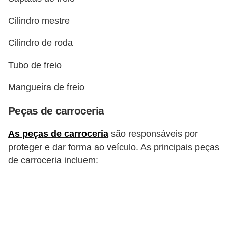
s
Cilindro mestre
a
Cilindro de roda
u
t
Tubo de freio
o
Mangueira de freio
m
o
Peças de carroceria
t
As peças de carroceria
são responsáveis por
i
proteger e dar forma ao veículo. As principais peças
v
de carroceria incluem:
a
s
L
e