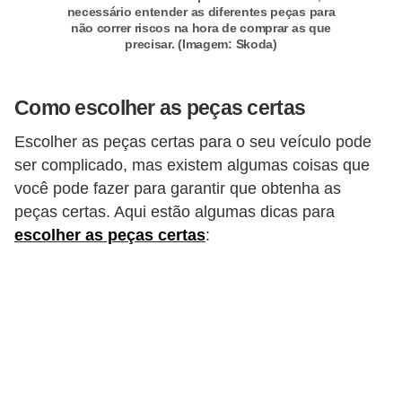
l
necessário entender as diferentes peças para
não correr riscos na hora de comprar as que
l
precisar. (Imagem: Skoda)
e
m
Como escolher as peças certas
a
n
Escolher as peças certas para o seu veículo pode
u
ser complicado, mas existem algumas coisas que
você pode fazer para garantir que obtenha as
t
peças certas. Aqui estão algumas dicas para
e
escolher as peças certas
:
n
ç
ã
o
S
e