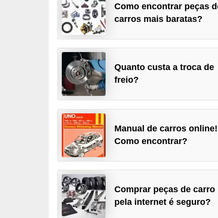
Como encontrar peças d
i
carros mais baratas?
o
n
a
i
Quanto custa a troca de
s
freio?
A
u
t
Manual de carros online!
Como encontrar?
o
m
ó
v
Comprar peças de carro
e
pela internet é seguro?
i