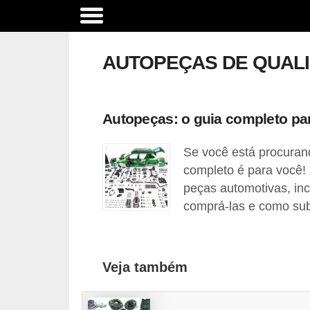
A
c
AUTOPEÇAS DE QUALI
e
s
s
Autopeças: o guia completo par
ó
Se você está procuran
r
completo é para você!
i
peças automotivas, in
o
comprá-las e como sub
s
e
o
Veja também
p
c