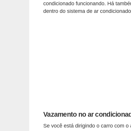
c
condicionado funcionando. Há també
l
dentro do sistema de ar condicionado
e
t
a
s
C
a
m
i
n
h
õ
Vazamento no ar condiciona
e
Se você está dirigindo o carro com o
s