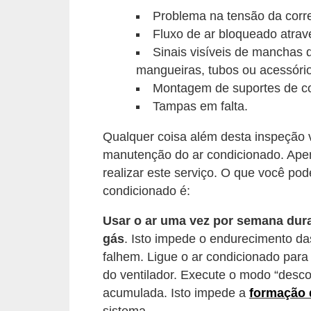
t
Problema na tensão da corre
o
Fluxo de ar bloqueado atrav
Sinais visíveis de manchas 
m
mangueiras, tubos ou acessóri
o
Montagem de suportes de co
t
Tampas em falta.
i
v
Qualquer coisa além desta inspeção 
manutenção do ar condicionado. Apen
o
realizar este serviço. O que você po
s
condicionado é:
D
Usar o ar uma vez por semana dur
ú
gás
. Isto impede o endurecimento d
v
falhem. Ligue o ar condicionado para
i
do ventilador. Execute o modo “desco
d
acumulada. Isto impede a
formação 
a