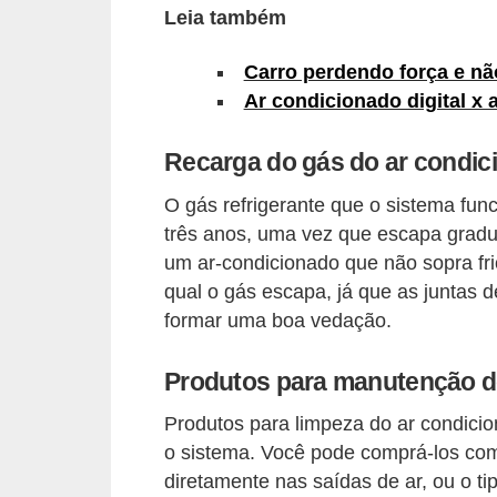
Leia também
s
e
Carro perdendo força e nã
v
Ar condicionado digital x 
e
Recarga do gás do ar condic
í
c
O gás refrigerante que o sistema fun
u
três anos, uma vez que escapa gradu
l
um ar-condicionado que não sopra frio
qual o gás escapa, já que as juntas
o
formar uma boa vedação.
s
B
Produtos para manutenção d
i
Produtos para limpeza do ar condicio
c
o sistema. Você pode comprá-los com
i
diretamente nas saídas de ar, ou o ti