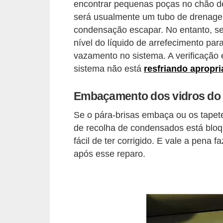
encontrar pequenas poças no chão de
e
será usualmente um tubo de drenage
O
condensação escapar. No entanto, se 
f
nível do líquido de arrefecimento par
f
vazamento no sistema. A verificação
sistema não está
resfriando apropr
r
o
Embaçamento dos vidros do 
a
d
Se o pára-brisas embaça ou os tapet
de recolha de condensados está blo
C
fácil de ter corrigido. E vale a pena 
o
após esse reparo.
m
p
r
a