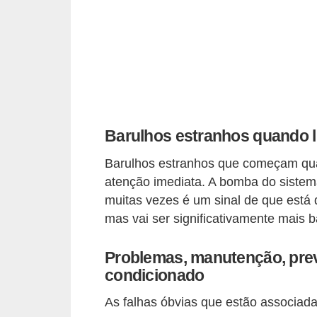
o
d
e
a
c
e
Barulhos estranhos quando l
s
s
Barulhos estranhos que começam qua
ó
atenção imediata. A bomba do siste
muitas vezes é um sinal de que está 
r
mas vai ser significativamente mais b
i
o
Problemas, manutenção, prev
s
condicionado
a
As falhas óbvias que estão associad
u