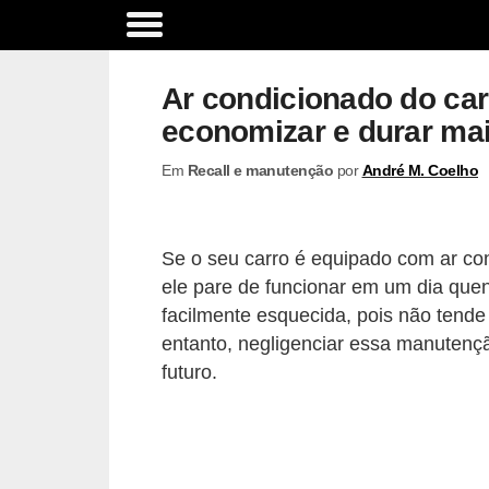
A
c
Ar condicionado do ca
e
economizar e durar mai
s
Em
Recall e manutenção
por
André M. Coelho
s
ó
r
Se o seu carro é equipado com ar con
i
ele pare de funcionar em um dia que
o
facilmente esquecida, pois não tende 
s
entanto, negligenciar essa manutenç
futuro.
e
o
p
c