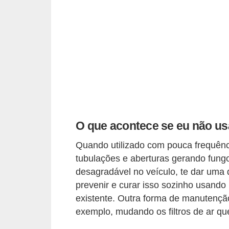
i
o
n
a
i
s
A
u
O que acontece se eu não us
t
Quando utilizado com pouca frequên
o
tubulações e aberturas gerando fungo
m
desagradável no veículo, te dar uma
ó
prevenir e curar isso sozinho usando 
v
existente. Outra forma de manutenção 
e
exemplo, mudando os filtros de ar q
i