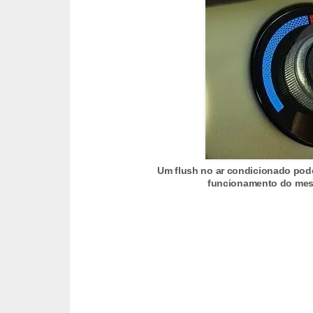
r
c
a
r
r
o
D
i
Um flush no ar condicionado pode
c
funcionamento do mes
i
o
n
á
r
i