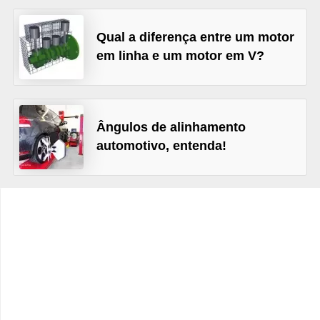
c
l
Qual a diferença entre um motor
e
em linha e um motor em V?
t
a
s
Ângulos de alinhamento
C
automotivo, entenda!
a
m
i
n
h
õ
e
s