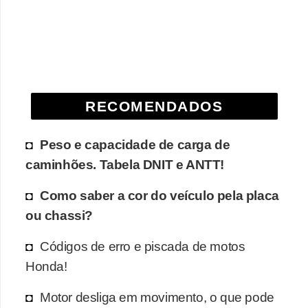
e
O
f
f
r
RECOMENDADOS
o
a
Peso e capacidade de carga de
d
caminhões. Tabela DNIT e ANTT!
C
Como saber a cor do veículo pela placa
o
ou chassi?
m
Códigos de erro e piscada de motos
p
Honda!
r
a
Motor desliga em movimento, o que pode