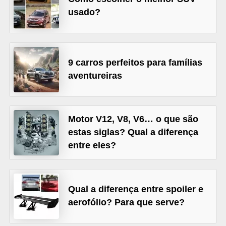
usado?
s
e
v
e
9 carros perfeitos para famílias
í
aventureiras
c
u
l
Motor V12, V8, V6… o que são
estas siglas? Qual a diferença
o
entre eles?
s
B
i
Qual a diferença entre spoiler e
c
aerofólio? Para que serve?
i