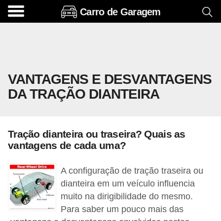
Carro de Garagem
A
c
e
s
VANTAGENS E DESVANTAGENS
s
DA TRAÇÃO DIANTEIRA
ó
r
i
Tração dianteira ou traseira? Quais as
o
vantagens de cada uma?
s
e
A configuração de tração traseira ou
o
dianteira em um veículo influencia
muito na dirigibilidade do mesmo.
p
Para saber um pouco mais das
c