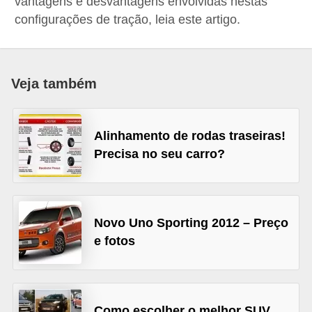
vantagens e desvantagens envolvidas nestas
i
configurações de tração, leia este artigo.
o
n
a
Veja também
i
s
Alinhamento de rodas traseiras!
A
Precisa no seu carro?
u
t
o
Novo Uno Sporting 2012 – Preço
m
e fotos
ó
v
e
i
Como escolher o melhor SUV