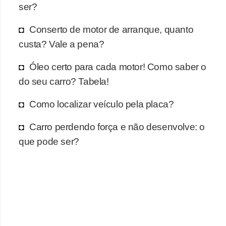
r
ser?
c
Conserto de motor de arranque, quanto
a
custa? Vale a pena?
r
r
Óleo certo para cada motor! Como saber o
o
do seu carro? Tabela!
D
Como localizar veículo pela placa?
i
Carro perdendo força e não desenvolve: o
c
que pode ser?
i
o
n
á
r
i