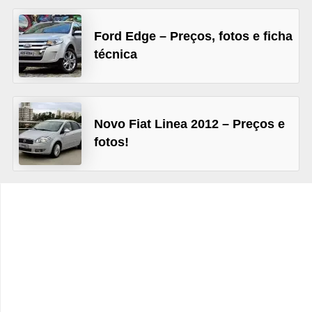
c
l
Ford Edge – Preços, fotos e ficha
e
técnica
t
a
s
Novo Fiat Linea 2012 – Preços e
C
fotos!
a
m
i
n
h
õ
e
s