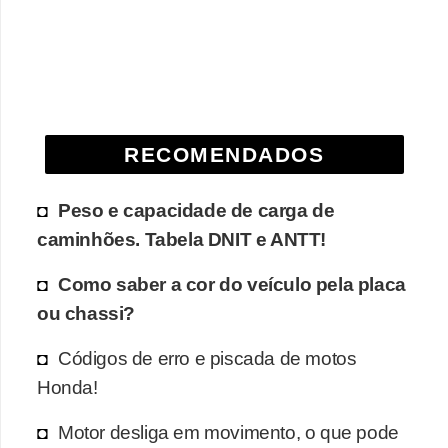
e
O
f
f
r
RECOMENDADOS
o
a
Peso e capacidade de carga de
d
caminhões. Tabela DNIT e ANTT!
C
Como saber a cor do veículo pela placa
o
ou chassi?
m
Códigos de erro e piscada de motos
p
Honda!
r
a
Motor desliga em movimento, o que pode