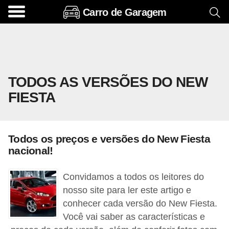
Carro de Garagem
A
c
e
s
TODOS AS VERSÕES DO NEW
s
FIESTA
ó
r
i
Todos os preços e versões do New Fiesta
o
nacional!
s
e
Convidamos a todos os leitores do
o
nosso site para ler este artigo e
conhecer cada versão do New Fiesta.
p
Você vai saber as características e
c