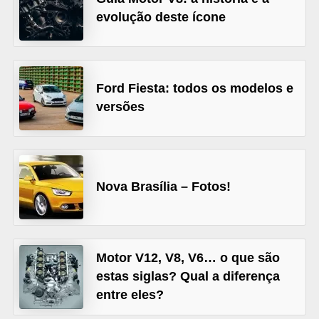
evolução deste ícone
s
e
v
e
Ford Fiesta: todos os modelos e
í
versões
c
u
l
Nova Brasília – Fotos!
o
s
B
Motor V12, V8, V6… o que são
i
estas siglas? Qual a diferença
c
entre eles?
i