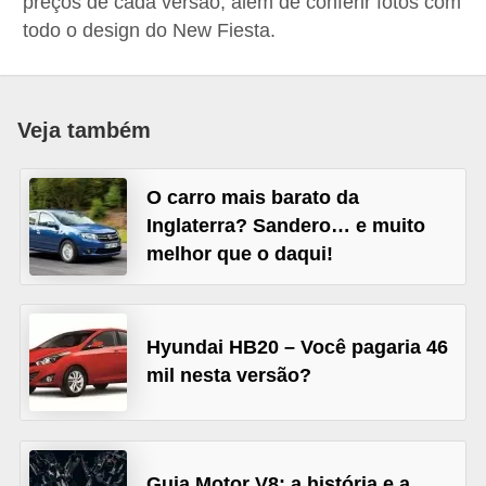
preços de cada versão, além de conferir fotos com
i
todo o design do New Fiesta.
o
n
a
Veja também
i
s
O carro mais barato da
A
Inglaterra? Sandero… e muito
u
melhor que o daqui!
t
o
Hyundai HB20 – Você pagaria 46
m
mil nesta versão?
ó
v
e
i
Guia Motor V8: a história e a