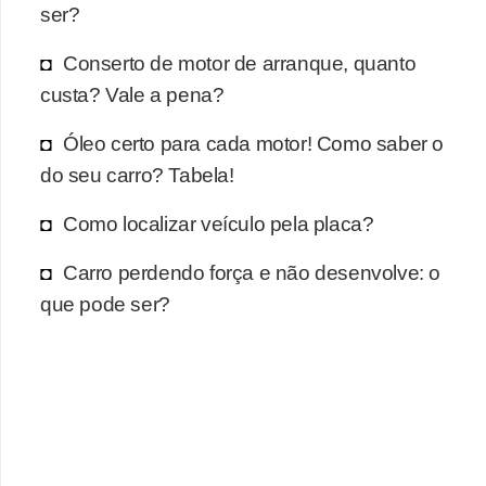
r
ser?
c
Conserto de motor de arranque, quanto
a
custa? Vale a pena?
r
r
Óleo certo para cada motor! Como saber o
o
do seu carro? Tabela!
D
Como localizar veículo pela placa?
i
Carro perdendo força e não desenvolve: o
c
que pode ser?
i
o
n
á
r
i