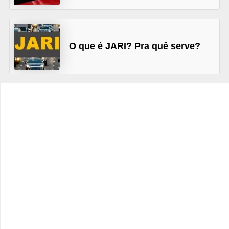
c
l
e
O que é JARI? Pra quê serve?
t
a
s
C
a
m
i
n
h
õ
e
s