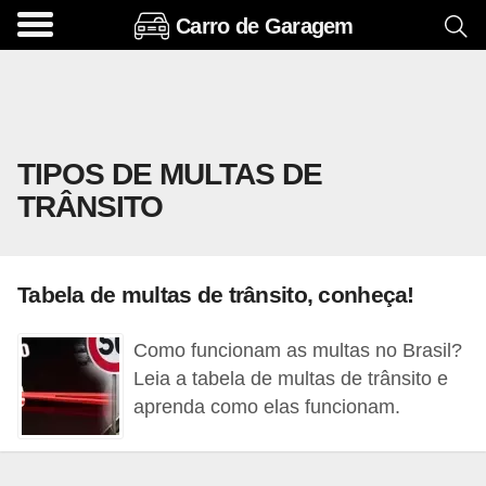
Carro de Garagem
A
c
e
s
TIPOS DE MULTAS DE
s
TRÂNSITO
ó
r
i
Tabela de multas de trânsito, conheça!
o
s
Como funcionam as multas no Brasil?
e
Leia a tabela de multas de trânsito e
o
aprenda como elas funcionam.
p
c