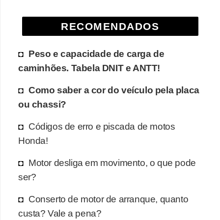
e
O
RECOMENDADOS
f
Peso e capacidade de carga de
f
caminhões. Tabela DNIT e ANTT!
r
o
Como saber a cor do veículo pela placa
a
ou chassi?
d
Códigos de erro e piscada de motos
C
Honda!
o
m
Motor desliga em movimento, o que pode
ser?
p
r
Conserto de motor de arranque, quanto
a
custa? Vale a pena?