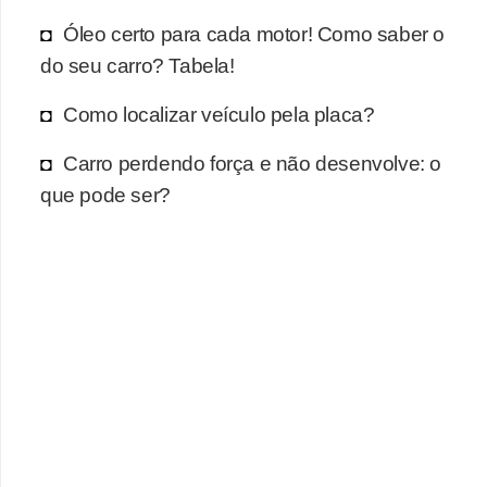
r
Óleo certo para cada motor! Como saber o
c
do seu carro? Tabela!
a
r
Como localizar veículo pela placa?
r
Carro perdendo força e não desenvolve: o
o
que pode ser?
D
i
c
i
o
n
á
r
i