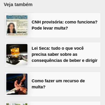
i
Veja também
o
n
CNH provisória: como funciona?
a
Pode levar multa?
i
s
A
Lei Seca: tudo o que você
precisa saber sobre as
u
consequências de beber e dirigir
t
o
m
Como fazer um recurso de
ó
multa?
v
e
i