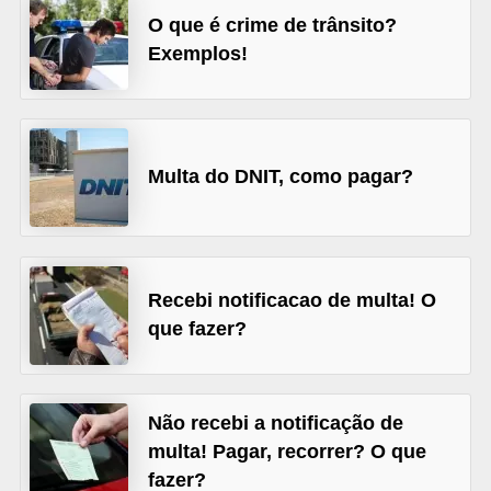
O que é crime de trânsito?
s
Exemplos!
e
v
e
í
Multa do DNIT, como pagar?
c
u
l
o
Recebi notificacao de multa! O
s
que fazer?
B
i
Não recebi a notificação de
c
multa! Pagar, recorrer? O que
i
fazer?