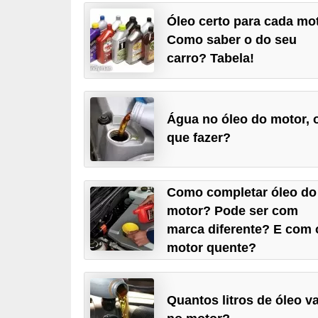
i
Óleo certo para cada mo
o
Como saber o do seu
n
carro? Tabela!
a
i
s
Água no óleo do motor, 
que fazer?
A
u
t
Como completar óleo do
o
motor? Pode ser com
marca diferente? E com 
m
motor quente?
ó
v
e
Quantos litros de óleo va
i