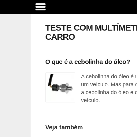
A
c
TESTE COM MULTÍMET
e
CARRO
s
s
ó
O que é a cebolinha do óleo?
r
A cebolinha do óleo é
i
um veículo. Mas para 
o
a cebolinha do óleo e
s
veículo.
e
o
p
Veja também
c