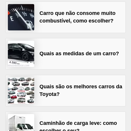
s
Carro que não consome muito
e
combustível, como escolher?
v
e
í
c
Quais as medidas de um carro?
u
l
o
s
Quais são os melhores carros da
Toyota?
B
i
c
Caminhão de carga leve: como
i
escolher o seu?