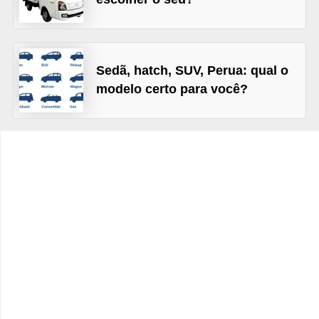
c
l
e
t
Sedã, hatch, SUV, Perua: qual o
modelo certo para você?
a
s
C
a
m
i
n
h
õ
e
s