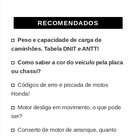
e
O
RECOMENDADOS
f
f
Peso e capacidade de carga de
r
caminhões. Tabela DNIT e ANTT!
o
a
Como saber a cor do veículo pela placa
d
ou chassi?
C
Códigos de erro e piscada de motos
o
Honda!
m
Motor desliga em movimento, o que pode
p
ser?
r
a
Conserto de motor de arranque, quanto