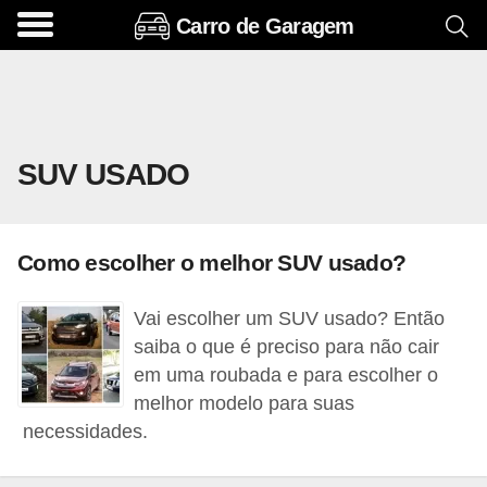
Carro de Garagem
A
c
e
s
SUV USADO
s
ó
r
Como escolher o melhor SUV usado?
i
o
Vai escolher um SUV usado? Então
s
saiba o que é preciso para não cair
e
em uma roubada e para escolher o
melhor modelo para suas
o
necessidades.
p
c