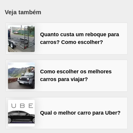
i
Veja também
o
n
a
Quanto custa um reboque para
i
carros? Como escolher?
s
A
u
Como escolher os melhores
t
carros para viajar?
o
m
ó
Qual o melhor carro para Uber?
v
e
i