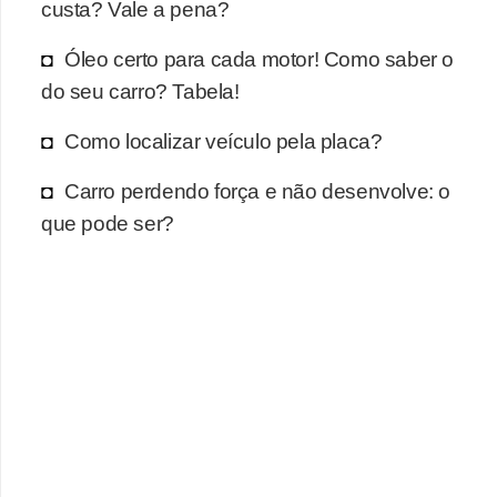
r
custa? Vale a pena?
c
Óleo certo para cada motor! Como saber o
a
do seu carro? Tabela!
r
r
Como localizar veículo pela placa?
o
Carro perdendo força e não desenvolve: o
D
que pode ser?
i
c
i
o
n
á
r
i