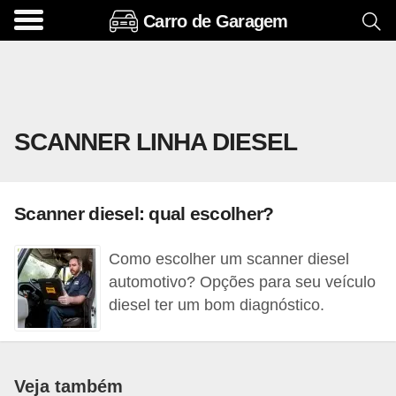
Carro de Garagem
A
c
e
s
SCANNER LINHA DIESEL
s
ó
r
Scanner diesel: qual escolher?
i
o
Como escolher um scanner diesel
s
automotivo? Opções para seu veículo
e
diesel ter um bom diagnóstico.
o
p
c
Veja também