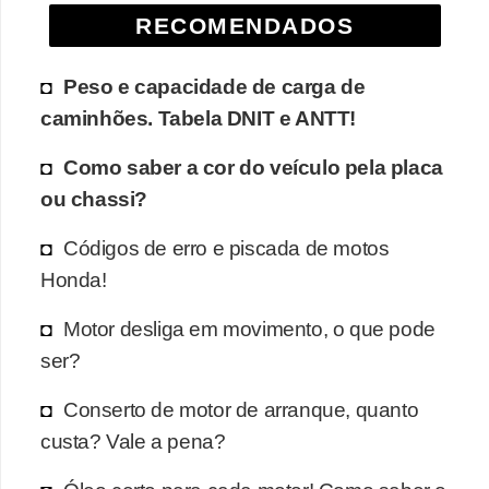
e
RECOMENDADOS
O
Peso e capacidade de carga de
f
caminhões. Tabela DNIT e ANTT!
f
r
Como saber a cor do veículo pela placa
o
ou chassi?
a
Códigos de erro e piscada de motos
d
Honda!
C
o
Motor desliga em movimento, o que pode
ser?
m
p
Conserto de motor de arranque, quanto
r
custa? Vale a pena?
a