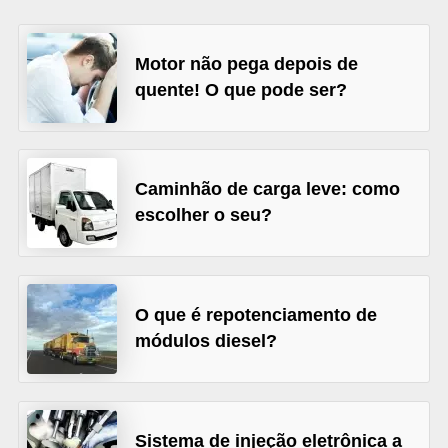
i
o
Motor não pega depois de
n
quente! O que pode ser?
a
i
s
Caminhão de carga leve: como
A
escolher o seu?
u
t
o
O que é repotenciamento de
m
módulos diesel?
ó
v
e
Sistema de injeção eletrônica a
i