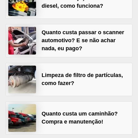
diesel, como funciona?
s
e
v
Quanto custa passar o scanner
e
automotivo? E se não achar
í
nada, eu pago?
c
u
l
Limpeza de filtro de partículas,
o
como fazer?
s
B
i
Quanto custa um caminhão?
Compra e manutenção!
c
i