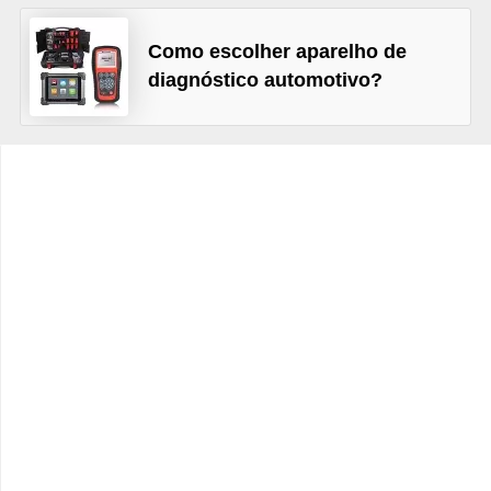
c
l
Como escolher aparelho de
e
diagnóstico automotivo?
t
a
s
C
a
m
i
n
h
õ
e
s