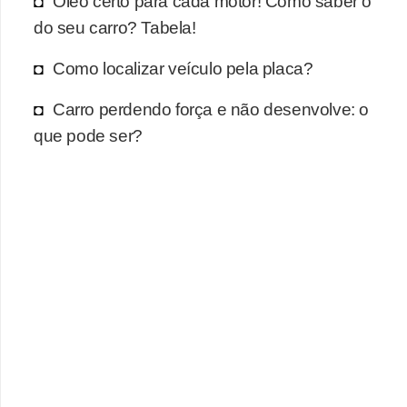
Óleo certo para cada motor! Como saber o
r
do seu carro? Tabela!
c
a
Como localizar veículo pela placa?
r
Carro perdendo força e não desenvolve: o
r
que pode ser?
o
D
i
c
i
o
n
á
r
i