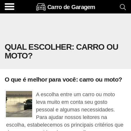
Carro de Garagem
A
c
e
s
QUAL ESCOLHER: CARRO OU
s
MOTO?
ó
r
i
O que é melhor para você: carro ou moto?
o
s
A escolha entre um carro ou moto
e
leva muito em conta seu gosto
o
pessoal e algumas necessidades.
Para ajudar nossos leitores na
p
escolha, estabelecemos os principais critérios que
c