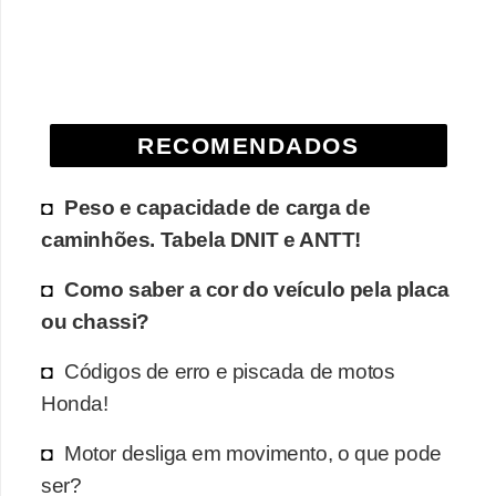
e
O
f
f
RECOMENDADOS
r
o
Peso e capacidade de carga de
a
caminhões. Tabela DNIT e ANTT!
d
Como saber a cor do veículo pela placa
C
ou chassi?
o
m
Códigos de erro e piscada de motos
p
Honda!
r
Motor desliga em movimento, o que pode
a
ser?