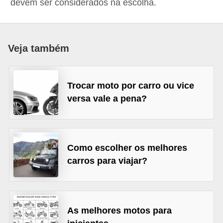
devem ser considerados na escolha.
i
o
n
Veja também
a
i
s
Trocar moto por carro ou vice
versa vale a pena?
A
u
t
o
Como escolher os melhores
carros para viajar?
m
ó
v
e
As melhores motos para
i