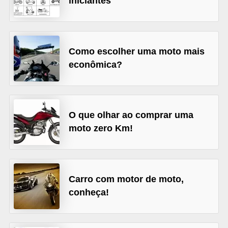
iniciantes
s
e
v
Como escolher uma moto mais
e
econômica?
í
c
u
O que olhar ao comprar uma
l
moto zero Km!
o
s
B
Carro com motor de moto,
i
conheça!
c
i