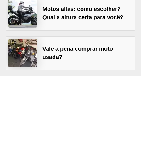
c
Motos altas: como escolher?
l
Qual a altura certa para você?
e
t
a
Vale a pena comprar moto
s
usada?
C
a
m
i
n
h
õ
e
s