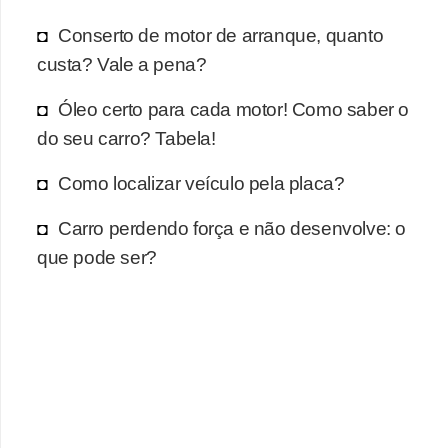
r
c
Conserto de motor de arranque, quanto
a
custa? Vale a pena?
r
Óleo certo para cada motor! Como saber o
r
do seu carro? Tabela!
o
Como localizar veículo pela placa?
D
i
Carro perdendo força e não desenvolve: o
c
que pode ser?
i
o
n
á
r
i