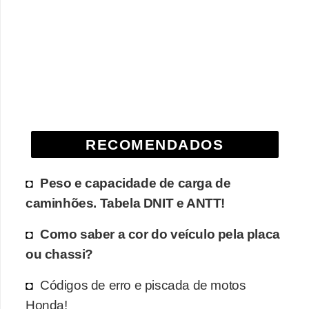
e
O
f
f
r
o
a
RECOMENDADOS
d
Peso e capacidade de carga de
C
caminhões. Tabela DNIT e ANTT!
o
m
Como saber a cor do veículo pela placa
p
ou chassi?
r
Códigos de erro e piscada de motos
a
Honda!