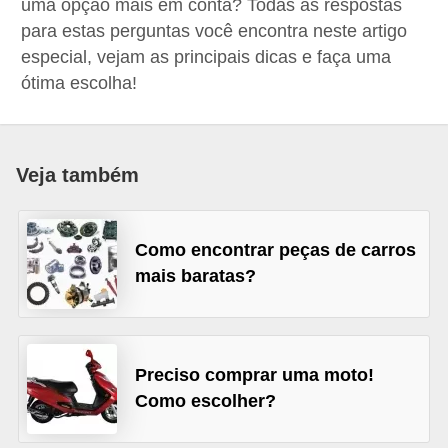
uma opção mais em conta? Todas as respostas
i
para estas perguntas você encontra neste artigo
o
especial, vejam as principais dicas e faça uma
n
ótima escolha!
a
i
s
Veja também
A
u
Como encontrar peças de carros
t
mais baratas?
o
m
ó
Preciso comprar uma moto!
v
Como escolher?
e
i