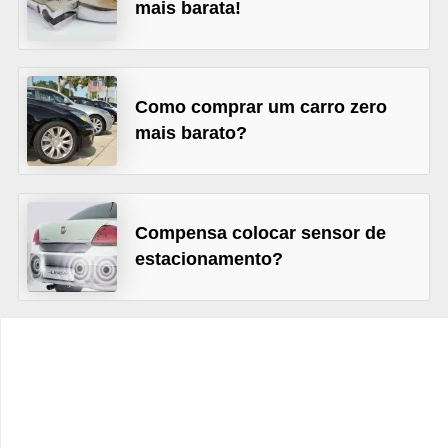
c
mais barata!
l
e
t
Como comprar um carro zero
a
mais barato?
s
C
a
Compensa colocar sensor de
m
estacionamento?
i
n
h
õ
e
s