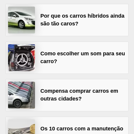
s
Por que os carros híbridos ainda
e
são tão caros?
v
e
í
c
Como escolher um som para seu
carro?
u
l
o
s
Compensa comprar carros em
outras cidades?
B
i
c
i
Os 10 carros com a manutenção