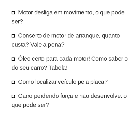
r
c
Motor desliga em movimento, o que pode
a
ser?
r
Conserto de motor de arranque, quanto
r
custa? Vale a pena?
o
Óleo certo para cada motor! Como saber o
D
do seu carro? Tabela!
i
c
Como localizar veículo pela placa?
i
Carro perdendo força e não desenvolve: o
o
que pode ser?
n
á
r
i