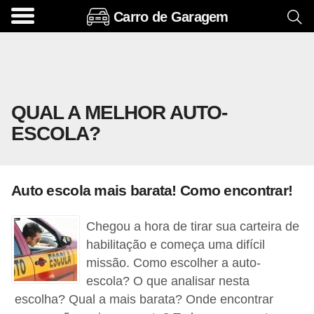
Carro de Garagem
A
c
e
s
QUAL A MELHOR AUTO-
s
ESCOLA?
ó
r
i
Auto escola mais barata! Como encontrar!
o
s
Chegou a hora de tirar sua carteira de
e
habilitação e começa uma difícil
o
missão. Como escolher a auto-
escola? O que analisar nesta
p
escolha? Qual a mais barata? Onde encontrar
c