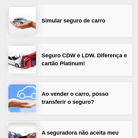
s
e
Simular seguro de carro
v
e
í
c
Seguro CDW e LDW. Diferença e
cartão Platinum!
u
l
o
s
Ao vender o carro, posso
transferir o seguro?
B
i
c
i
A seguradora não aceita meu