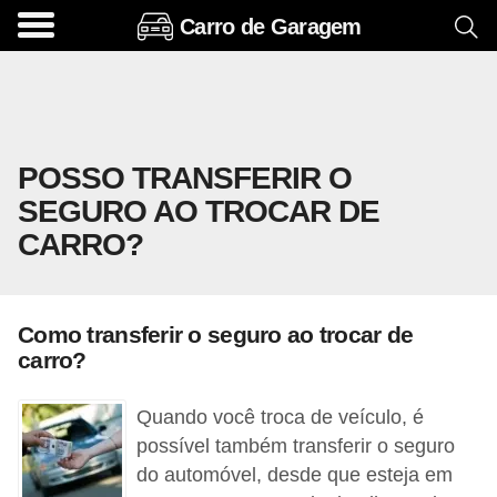
Carro de Garagem
A
c
e
s
POSSO TRANSFERIR O
s
SEGURO AO TROCAR DE
ó
CARRO?
r
i
o
Como transferir o seguro ao trocar de
s
carro?
e
o
Quando você troca de veículo, é
p
possível também transferir o seguro
do automóvel, desde que esteja em
c