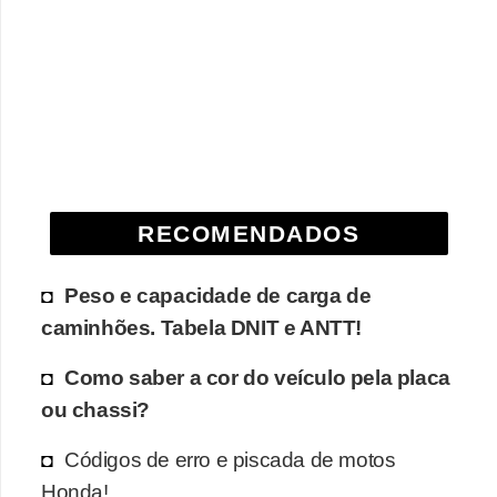
e
O
f
f
r
o
a
RECOMENDADOS
d
Peso e capacidade de carga de
C
caminhões. Tabela DNIT e ANTT!
o
m
Como saber a cor do veículo pela placa
p
ou chassi?
r
Códigos de erro e piscada de motos
a
Honda!