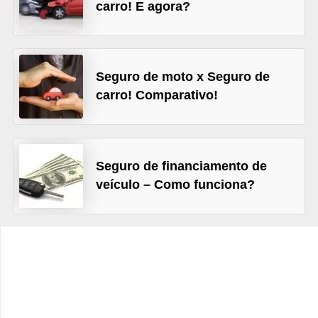
c
carro! E agora?
l
e
t
Seguro de moto x Seguro de
a
carro! Comparativo!
s
C
a
Seguro de financiamento de
m
veículo – Como funciona?
i
n
h
õ
e
s