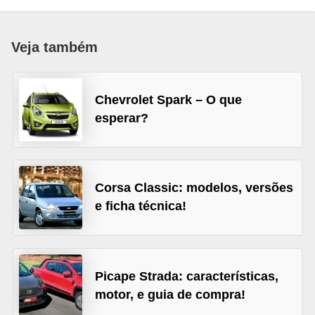
i
o
Veja também
n
a
i
Chevrolet Spark – O que
s
esperar?
A
u
t
Corsa Classic: modelos, versões
e ficha técnica!
o
m
ó
v
Picape Strada: características,
e
motor, e guia de compra!
i