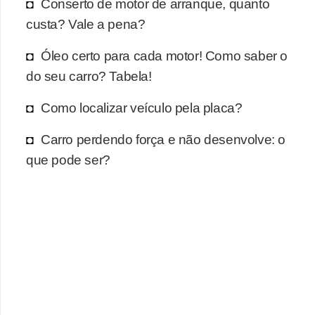
r
Conserto de motor de arranque, quanto
c
custa? Vale a pena?
a
Óleo certo para cada motor! Como saber o
r
do seu carro? Tabela!
r
o
Como localizar veículo pela placa?
D
Carro perdendo força e não desenvolve: o
i
que pode ser?
c
i
o
n
á
r
i