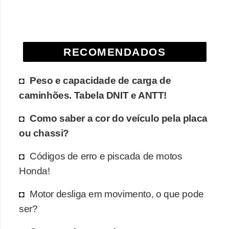
e
O
f
RECOMENDADOS
f
r
Peso e capacidade de carga de
o
caminhões. Tabela DNIT e ANTT!
a
d
Como saber a cor do veículo pela placa
ou chassi?
C
o
Códigos de erro e piscada de motos
m
Honda!
p
Motor desliga em movimento, o que pode
r
ser?
a