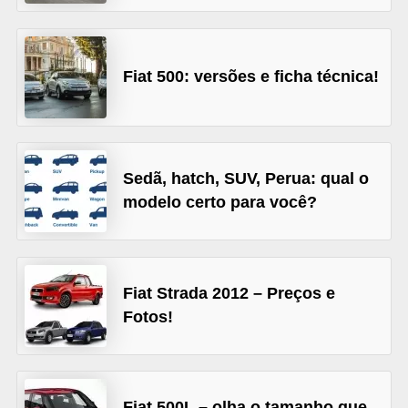
s
e
Fiat 500: versões e ficha técnica!
v
e
í
c
Sedã, hatch, SUV, Perua: qual o
u
modelo certo para você?
l
o
s
Fiat Strada 2012 – Preços e
B
Fotos!
i
c
i
Fiat 500L – olha o tamanho que