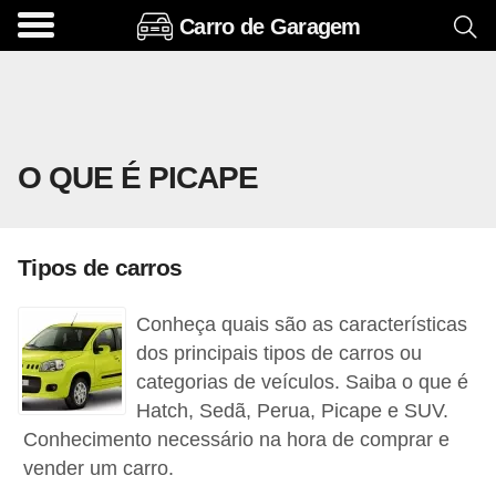
Carro de Garagem
A
c
e
s
O QUE É PICAPE
s
ó
r
Tipos de carros
i
o
Conheça quais são as características
s
dos principais tipos de carros ou
e
categorias de veículos. Saiba o que é
Hatch, Sedã, Perua, Picape e SUV.
o
Conhecimento necessário na hora de comprar e
p
vender um carro.
c