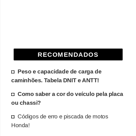
e
O
f
f
r
o
RECOMENDADOS
a
d
Peso e capacidade de carga de
caminhões. Tabela DNIT e ANTT!
C
o
Como saber a cor do veículo pela placa
m
ou chassi?
p
Códigos de erro e piscada de motos
r
Honda!
a