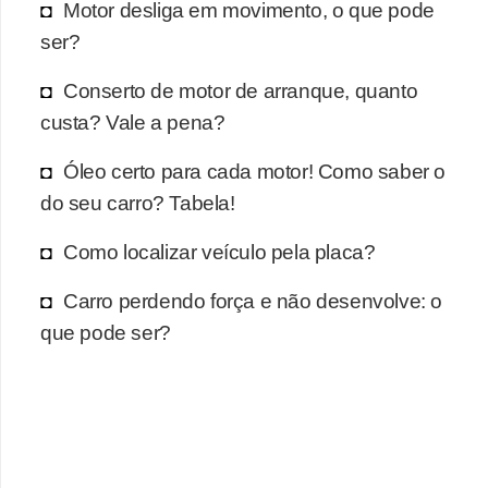
r
Motor desliga em movimento, o que pode
c
ser?
a
Conserto de motor de arranque, quanto
r
custa? Vale a pena?
r
o
Óleo certo para cada motor! Como saber o
do seu carro? Tabela!
D
i
Como localizar veículo pela placa?
c
Carro perdendo força e não desenvolve: o
i
que pode ser?
o
n
á
r
i