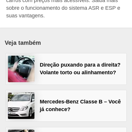
carros com preços mais acessíveis. Saiba mais
i
sobre o funcionamento do sistema ASR e ESP e
o
suas vantagens.
n
a
i
Veja também
s
A
Direção puxando para a direita?
u
Volante torto ou alinhamento?
t
o
m
Mercedes-Benz Classe B – Você
ó
já conhece?
v
e
i