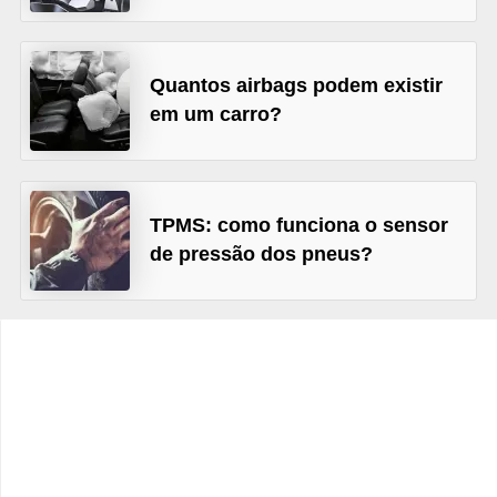
c
l
e
Quantos airbags podem existir
t
em um carro?
a
s
C
TPMS: como funciona o sensor
a
de pressão dos pneus?
m
i
n
h
õ
e
s