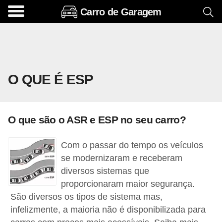
Carro de Garagem
A
c
e
s
O QUE É ESP
s
ó
r
O que são o ASR e ESP no seu carro?
i
o
Com o passar do tempo os veículos
s
se modernizaram e receberam
e
diversos sistemas que
proporcionaram maior segurança.
o
São diversos os tipos de sistema mas,
p
infelizmente, a maioria não é disponibilizada para
c