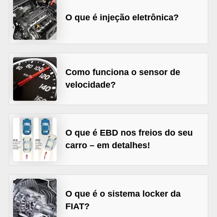
s
O que é injeção eletrônica?
e
v
e
í
Como funciona o sensor de
velocidade?
c
u
l
o
O que é EBD nos freios do seu
s
carro – em detalhes!
B
i
c
O que é o sistema locker da
i
FIAT?