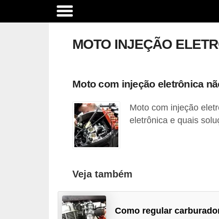
A
c
MOTO INJEÇÃO ELETR
e
s
s
Moto com injeção eletrônica não
ó
Moto com injeção eletr
r
eletrônica e quais sol
i
o
s
e
Veja também
o
p
Como regular carburado
c