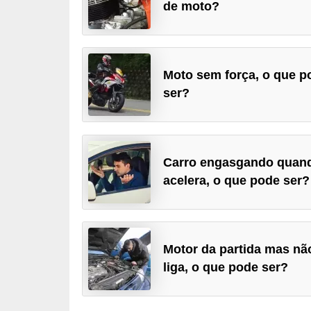
de moto?
i
o
n
a
Moto sem força, o que p
i
ser?
s
A
u
Carro engasgando quan
acelera, o que pode ser?
t
o
m
ó
Motor da partida mas nã
v
liga, o que pode ser?
e
i