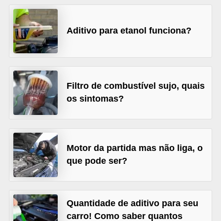
s
e
Aditivo para etanol funciona?
v
e
í
Filtro de combustível sujo, quais
c
os sintomas?
u
l
o
s
Motor da partida mas não liga, o
que pode ser?
B
i
c
Quantidade de aditivo para seu
i
carro! Como saber quantos