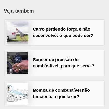
i
o
Veja também
n
a
Carro perdendo força e não
i
desenvolve: o que pode ser?
s
A
u
Sensor de pressão do
t
combústivel, para que serve?
o
m
ó
Bomba de combustível não
v
funciona, o que fazer?
e
i