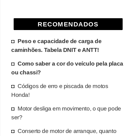
e
O
RECOMENDADOS
f
f
Peso e capacidade de carga de
r
caminhões. Tabela DNIT e ANTT!
o
a
Como saber a cor do veículo pela placa
d
ou chassi?
C
Códigos de erro e piscada de motos
o
Honda!
m
Motor desliga em movimento, o que pode
p
ser?
r
a
Conserto de motor de arranque, quanto