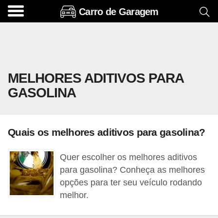
Carro de Garagem
A
c
e
s
MELHORES ADITIVOS PARA
s
GASOLINA
ó
r
i
Quais os melhores aditivos para gasolina?
o
s
Quer escolher os melhores aditivos
e
para gasolina? Conheça as melhores
o
opções para ter seu veículo rodando
melhor.
p
c