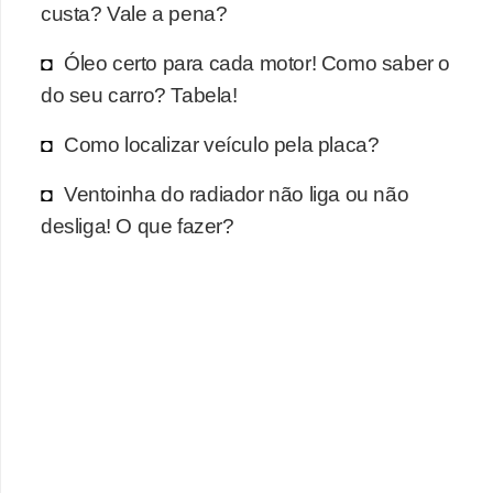
r
custa? Vale a pena?
c
Óleo certo para cada motor! Como saber o
a
do seu carro? Tabela!
r
r
Como localizar veículo pela placa?
o
Ventoinha do radiador não liga ou não
D
desliga! O que fazer?
i
c
i
o
n
á
r
i