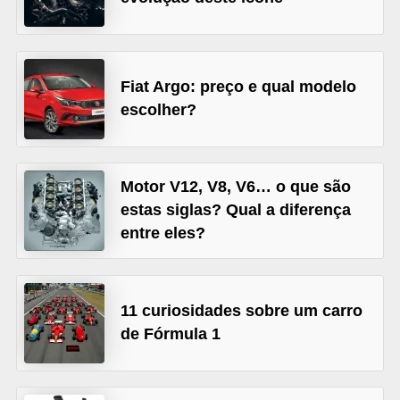
s
e
v
Fiat Argo: preço e qual modelo
e
escolher?
í
c
u
Motor V12, V8, V6… o que são
estas siglas? Qual a diferença
l
entre eles?
o
s
B
11 curiosidades sobre um carro
i
de Fórmula 1
c
i