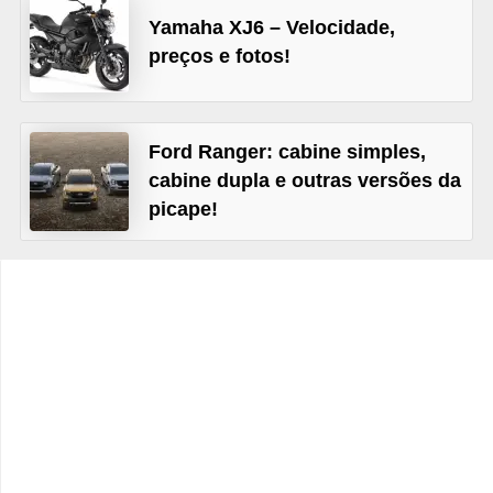
c
Yamaha XJ6 – Velocidade,
l
preços e fotos!
e
t
a
Ford Ranger: cabine simples,
s
cabine dupla e outras versões da
picape!
C
a
m
i
n
h
õ
e
s