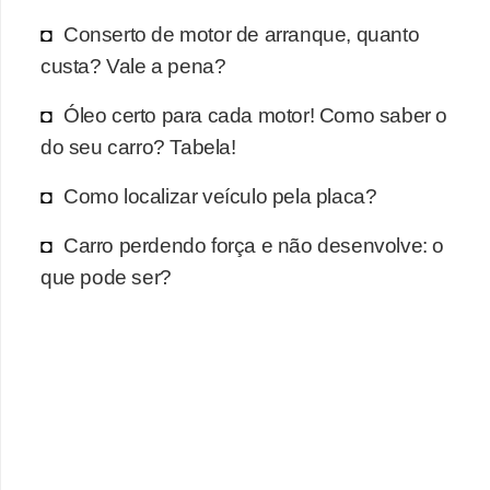
r
Conserto de motor de arranque, quanto
c
custa? Vale a pena?
a
r
Óleo certo para cada motor! Como saber o
r
do seu carro? Tabela!
o
Como localizar veículo pela placa?
D
i
Carro perdendo força e não desenvolve: o
c
que pode ser?
i
o
n
á
r
i