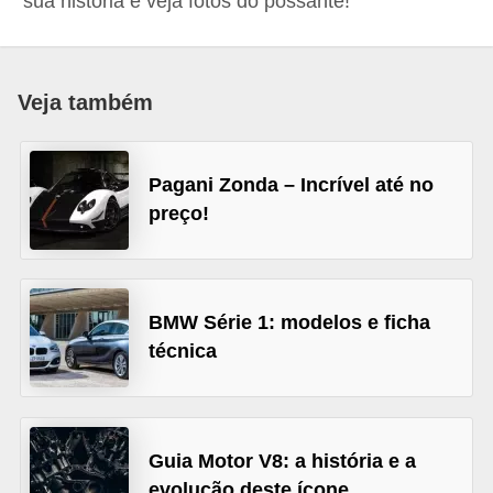
sua história e veja fotos do possante!
i
o
n
Veja também
a
i
s
Pagani Zonda – Incrível até no
preço!
A
u
t
BMW Série 1: modelos e ficha
o
técnica
m
ó
v
e
Guia Motor V8: a história e a
i
evolução deste ícone