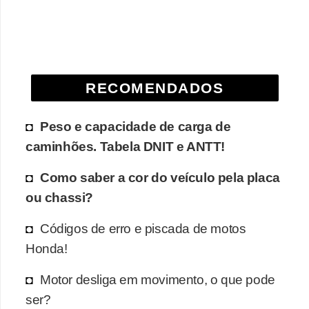
e
O
f
f
RECOMENDADOS
r
o
Peso e capacidade de carga de
a
caminhões. Tabela DNIT e ANTT!
d
Como saber a cor do veículo pela placa
C
ou chassi?
o
m
Códigos de erro e piscada de motos
Honda!
p
r
Motor desliga em movimento, o que pode
a
ser?