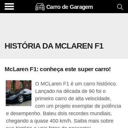
Carro de Garagem
A
c
e
s
HISTÓRIA DA MCLAREN F1
s
ó
r
McLaren F1: conheça este super carro!
i
o
O MCLaren F1 é um carro histórico.
s
Lançado na década de 90 foi o
e
primeiro carro de alta velocidade,
com um projeto exemplar de potência
o
e desempenho. Bateu dois recordes mundiais,
p
chegando a quase 400 km/h. Saiba mais sobre
c