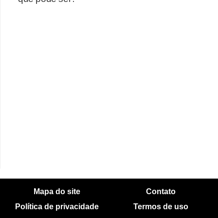
t
o
m
o
t
i
v
o
s
D
ú
v
i
Mapa do site
Contato
d
Política de privacidade
Termos de uso
a