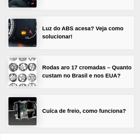
e
O
f
Luz do ABS acesa? Veja como
f
solucionar!
r
o
a
Rodas aro 17 cromadas – Quanto
d
custam no Brasil e nos EUA?
C
o
m
Cuíca de freio, como funciona?
p
r
a