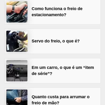
c
Como funciona o freio de
l
estacionamento?
e
t
a
s
Servo do freio, o que é?
C
a
m
i
Em um carro, o que é um “item
de série”?
n
h
õ
e
Quanto custa para arrumar o
s
freio de mão?