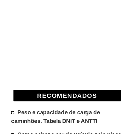
r
c
a
r
r
o
D
i
c
i
o
RECOMENDADOS
n
á
Peso e capacidade de carga de
r
caminhões. Tabela DNIT e ANTT!
i