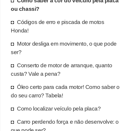
Como saber a cor do veículo pela placa
o
ou chassi?
d
e
Códigos de erro e piscada de motos
Honda!
a
c
Motor desliga em movimento, o que pode
e
ser?
s
Conserto de motor de arranque, quanto
s
custa? Vale a pena?
ó
r
Óleo certo para cada motor! Como saber o
i
do seu carro? Tabela!
o
Como localizar veículo pela placa?
s
a
Carro perdendo força e não desenvolve: o
u
que pode ser?