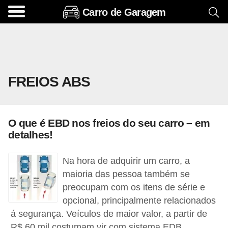
Carro de Garagem
A
c
e
s
FREIOS ABS
s
ó
r
O que é EBD nos freios do seu carro – em
i
detalhes!
o
s
Na hora de adquirir um carro, a
e
maioria das pessoa também se
preocupam com os itens de série e
o
opcional, principalmente relacionados
p
á segurança. Veículos de maior valor, a partir de
c
R$ 60 mil costumam vir com sistema EDB,