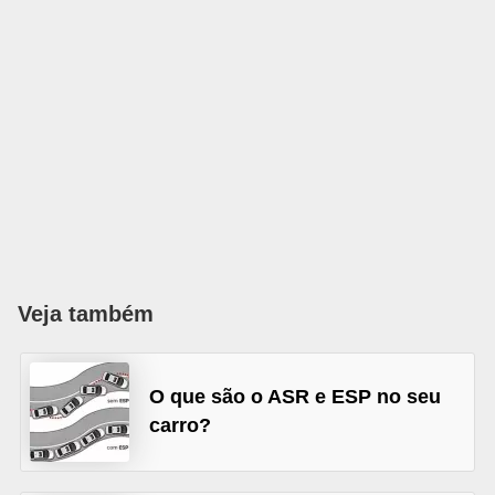
s
e
v
e
í
c
u
l
o
Veja também
s
B
O que são o ASR e ESP no seu
i
carro?
c
i