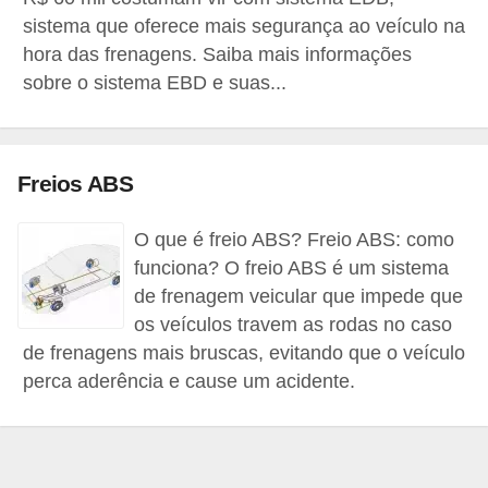
i
sistema que oferece mais segurança ao veículo na
o
hora das frenagens. Saiba mais informações
n
sobre o sistema EBD e suas...
a
i
s
Freios ABS
A
O que é freio ABS? Freio ABS: como
u
funciona? O freio ABS é um sistema
t
de frenagem veicular que impede que
o
os veículos travem as rodas no caso
m
de frenagens mais bruscas, evitando que o veículo
perca aderência e cause um acidente.
ó
v
e
i