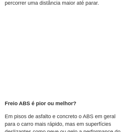
r
percorrer uma distância maior até parar.
c
a
r
r
o
D
i
c
i
o
n
Freio ABS é pior ou melhor?
á
Em pisos de asfalto e concreto o ABS em geral
r
para o carro mais rápido, mas em superfícies
i
deslizantes como neve ou gelo a performance do