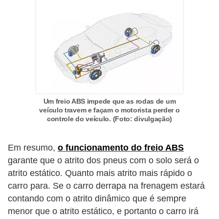
e
O
f
f
r
o
a
Um freio ABS impede que as rodas de um
veículo travem e façam o motorista perder o
d
controle do veículo. (Foto: divulgação)
C
o
Em resumo,
o funcionamento do freio ABS
garante que o atrito dos pneus com o solo será o
m
atrito estático. Quanto mais atrito mais rápido o
p
carro para. Se o carro derrapa na frenagem estará
r
contando com o atrito dinâmico que é sempre
a
menor que o atrito estático, e portanto o carro irá