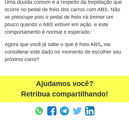
Uma dúvida comum é a respeito da trepidação que
s
ocorre no pedal de freio dos carros com ABS. Não
a
se preocupe pois o pedal de freio irá tremer um
pouco quando o ABS estiver em ação, e este
u
comportamento é normal e esperado.
t
o
Agora que você já sabe o que é freio ABS
,
vai
m
considerar este dado no momento de escolher seu
próximo carro?
o
t
i
Ajudamos você?
v
Retribua compartilhando!
a
s
L
e