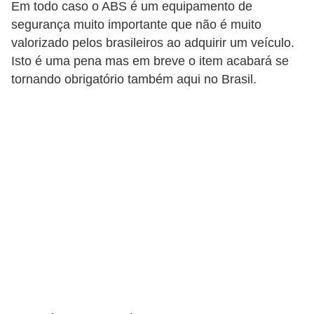
Em todo caso o ABS é um equipamento de
t
segurança muito importante que não é muito
o
valorizado pelos brasileiros ao adquirir um veículo.
m
Isto é uma pena mas em breve o item acabará se
o
tornando obrigatório também aqui no Brasil.
t
i
v
o
s
D
ú
v
i
d
a