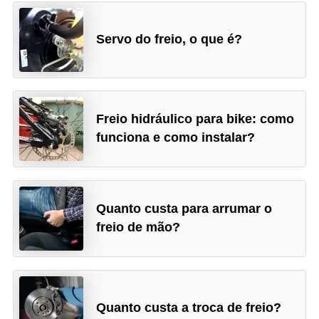
s
e
Servo do freio, o que é?
s
c
o
Freio hidráulico para bike: como
o
funciona e como instalar?
t
e
r
s
Quanto custa para arrumar o
freio de mão?
R
e
c
a
Quanto custa a troca de freio?