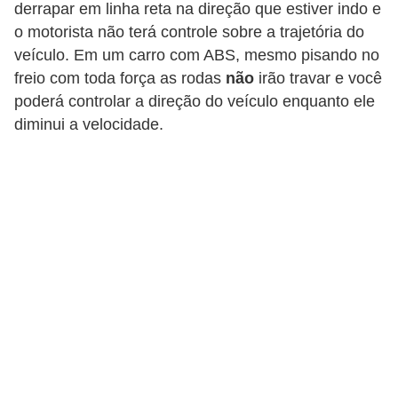
derrapar em linha reta na direção que estiver indo e
i
o motorista não terá controle sobre a trajetória do
o
veículo. Em um carro com ABS, mesmo pisando no
n
freio com toda força as rodas
não
irão travar e você
a
poderá controlar a direção do veículo enquanto ele
i
diminui a velocidade.
s
A
u
t
o
m
ó
v
e
i