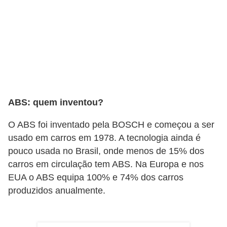
c
l
e
t
a
s
C
ABS: quem inventou?
a
O ABS foi inventado pela BOSCH e começou a ser
m
usado em carros em 1978. A tecnologia ainda é
i
pouco usada no Brasil, onde menos de 15% dos
n
carros em circulação tem ABS. Na Europa e nos
h
EUA o ABS equipa 100% e 74% dos carros
produzidos anualmente.
õ
e
s