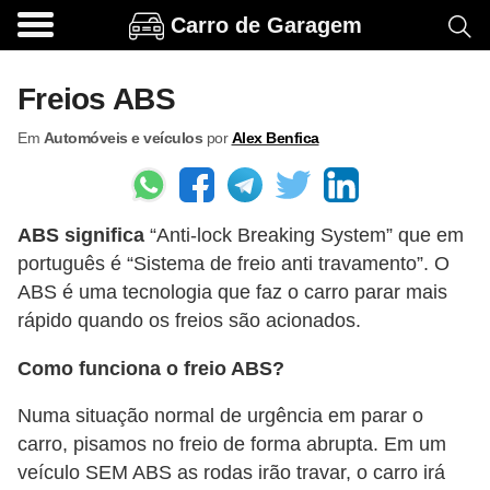
Carro de Garagem
A
c
Freios ABS
e
Em
Automóveis e veículos
por
Alex Benfica
s
s
ó
ABS significa
“Anti-lock Breaking System” que em
r
português é “Sistema de freio anti travamento”. O
i
ABS é uma tecnologia que faz o carro parar mais
o
rápido quando os freios são acionados.
s
Como funciona o freio ABS?
e
o
Numa situação normal de urgência em parar o
p
carro, pisamos no freio de forma abrupta. Em um
c
veículo SEM ABS as rodas irão travar, o carro irá