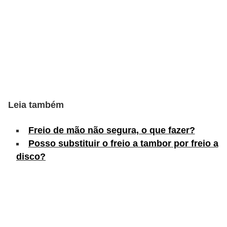
s
e
v
e
í
c
u
Leia também
l
Freio de mão não segura, o que fazer?
o
Posso substituir o freio a tambor por freio a
s
disco?
B
i
c
i