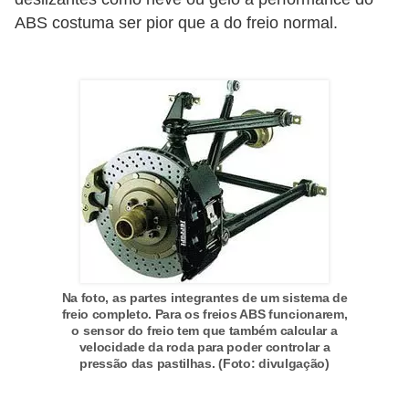
o
ABS costuma ser pior que a do freio normal.
d
e
a
c
e
s
s
ó
r
i
Na foto, as partes integrantes de um sistema de
o
freio completo. Para os freios ABS funcionarem,
o sensor do freio tem que também calcular a
s
velocidade da roda para poder controlar a
pressão das pastilhas. (Foto: divulgação)
a
u