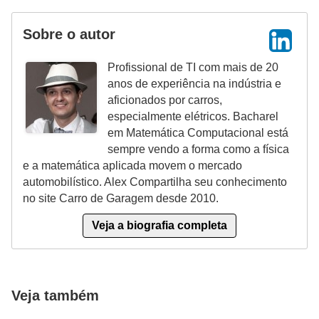
i
s
Sobre o autor
e
Profissional de TI com mais de 20
t
anos de experiência na indústria e
r
aficionados por carros,
â
especialmente elétricos. Bacharel
em Matemática Computacional está
n
sempre vendo a forma como a física
s
e a matemática aplicada movem o mercado
i
automobilístico. Alex Compartilha seu conhecimento
t
no site Carro de Garagem desde 2010.
o
Veja a biografia completa
M
o
t
Veja também
o