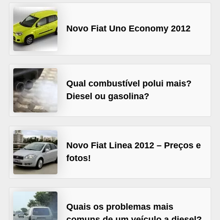
s
e
Novo Fiat Uno Economy 2012
v
e
í
Qual combustível polui mais?
c
Diesel ou gasolina?
u
l
o
s
Novo Fiat Linea 2012 – Preços e
fotos!
B
i
c
Quais os problemas mais
i
comuns de um veículo a diesel?