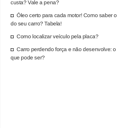
r
custa? Vale a pena?
c
Óleo certo para cada motor! Como saber o
a
do seu carro? Tabela!
r
r
Como localizar veículo pela placa?
o
Carro perdendo força e não desenvolve: o
D
que pode ser?
i
c
i
o
n
á
r
i