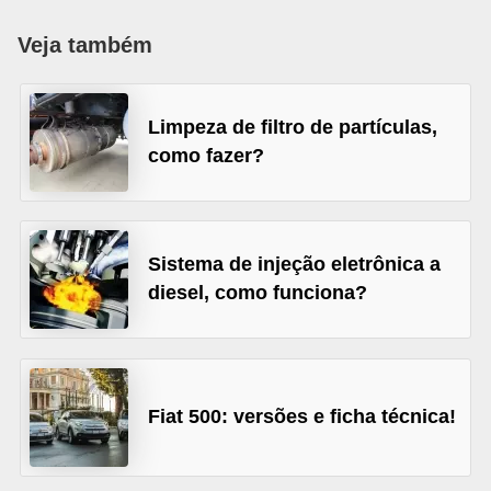
i
Veja também
o
n
a
Limpeza de filtro de partículas,
i
como fazer?
s
A
u
Sistema de injeção eletrônica a
t
diesel, como funciona?
o
m
ó
Fiat 500: versões e ficha técnica!
v
e
i