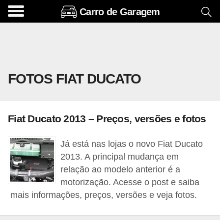
Carro de Garagem
A
c
e
s
FOTOS FIAT DUCATO
s
ó
r
Fiat Ducato 2013 – Preços, versões e fotos
i
o
Já está nas lojas o novo Fiat Ducato
s
2013. A principal mudança em
e
relação ao modelo anterior é a
motorização. Acesse o post e saiba
o
mais informações, preços, versões e veja fotos.
p
c