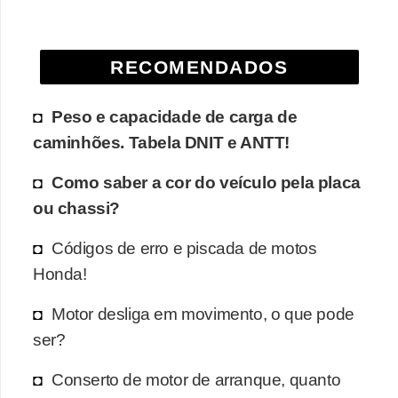
e
O
RECOMENDADOS
f
f
Peso e capacidade de carga de
r
caminhões. Tabela DNIT e ANTT!
o
a
Como saber a cor do veículo pela placa
d
ou chassi?
C
Códigos de erro e piscada de motos
o
Honda!
m
Motor desliga em movimento, o que pode
p
ser?
r
a
Conserto de motor de arranque, quanto