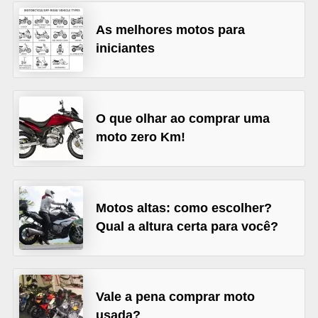
s
As melhores motos para
e
iniciantes
v
e
í
O que olhar ao comprar uma
c
moto zero Km!
u
l
o
Motos altas: como escolher?
s
Qual a altura certa para você?
B
i
c
Vale a pena comprar moto
i
usada?