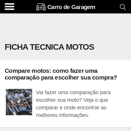
Carro de Garagem
A
c
e
s
FICHA TECNICA MOTOS
s
ó
r
Compare motos: como fazer uma
i
comparação para escolher sua compra?
o
s
Vai fazer uma comparação para
e
escolher sua moto? Veja o que
comparar e onde encontrar as
o
melhores informações.
p
c