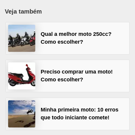
i
Veja também
o
n
a
Qual a melhor moto 250cc?
i
Como escolher?
s
A
u
Preciso comprar uma moto!
t
Como escolher?
o
m
ó
Minha primeira moto: 10 erros
v
que todo iniciante comete!
e
i