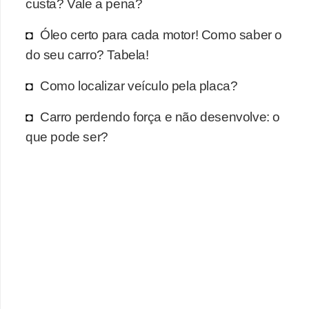
r
custa? Vale a pena?
c
Óleo certo para cada motor! Como saber o
a
do seu carro? Tabela!
r
r
Como localizar veículo pela placa?
o
Carro perdendo força e não desenvolve: o
D
que pode ser?
i
c
i
o
n
á
r
i