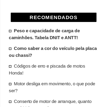
e
O
RECOMENDADOS
f
f
Peso e capacidade de carga de
r
caminhões. Tabela DNIT e ANTT!
o
a
Como saber a cor do veículo pela placa
d
ou chassi?
C
Códigos de erro e piscada de motos
o
Honda!
m
Motor desliga em movimento, o que pode
p
ser?
r
a
Conserto de motor de arranque, quanto