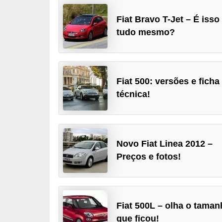
i
Fiat Bravo T-Jet – É isso
o
tudo mesmo?
n
a
i
s
Fiat 500: versões e ficha
técnica!
A
u
t
Novo Fiat Linea 2012 –
o
Preços e fotos!
m
ó
v
e
Fiat 500L – olha o tama
que ficou!
i