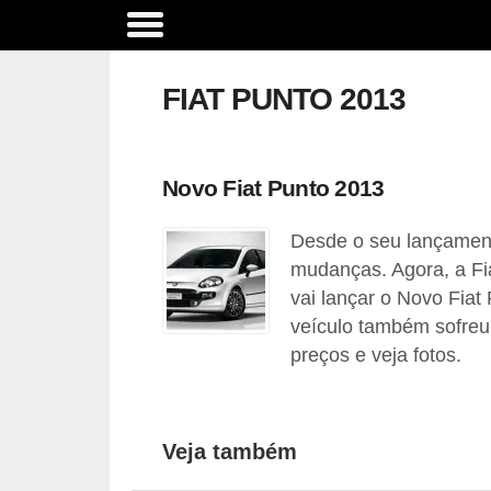
A
c
FIAT PUNTO 2013
e
s
s
Novo Fiat Punto 2013
ó
Desde o seu lançament
r
mudanças. Agora, a Fia
i
vai lançar o Novo Fiat
o
veículo também sofreu 
s
preços e veja fotos.
e
o
p
Veja também
c