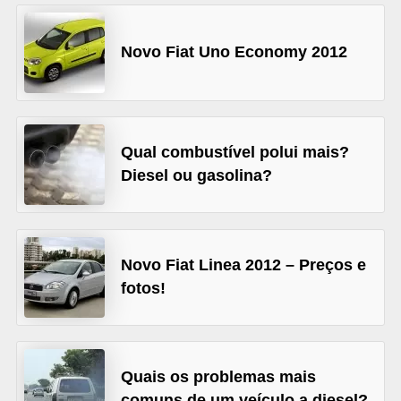
s
e
Novo Fiat Uno Economy 2012
v
e
í
Qual combustível polui mais?
c
Diesel ou gasolina?
u
l
o
s
Novo Fiat Linea 2012 – Preços e
fotos!
B
i
c
Quais os problemas mais
i
comuns de um veículo a diesel?