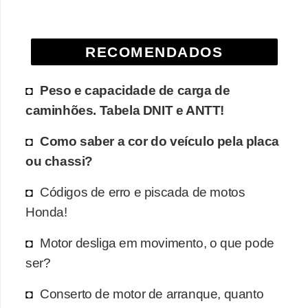
e
O
RECOMENDADOS
f
f
Peso e capacidade de carga de
r
caminhões. Tabela DNIT e ANTT!
o
a
Como saber a cor do veículo pela placa
d
ou chassi?
C
Códigos de erro e piscada de motos
o
Honda!
m
Motor desliga em movimento, o que pode
p
ser?
r
a
Conserto de motor de arranque, quanto