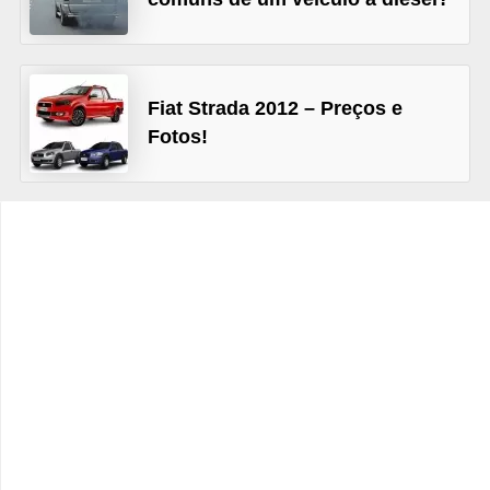
c
l
e
t
Fiat Strada 2012 – Preços e
Fotos!
a
s
C
a
m
i
n
h
õ
e
s