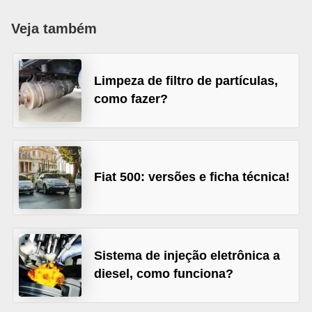
i
Veja também
o
n
a
Limpeza de filtro de partículas,
i
como fazer?
s
A
u
Fiat 500: versões e ficha técnica!
t
o
m
ó
Sistema de injeção eletrônica a
v
diesel, como funciona?
e
i