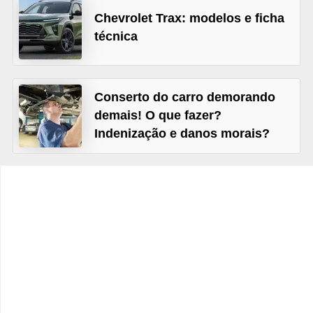
c
Chevrolet Trax: modelos e ficha
l
técnica
e
t
a
Conserto do carro demorando
s
demais! O que fazer?
Indenização e danos morais?
C
a
m
i
n
h
õ
e
s