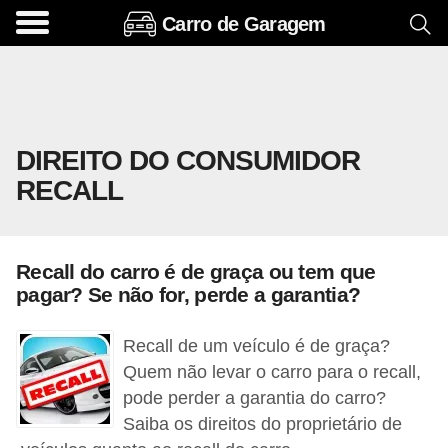
Carro de Garagem
A
c
e
s
DIREITO DO CONSUMIDOR
s
RECALL
ó
r
i
Recall do carro é de graça ou tem que
o
pagar? Se não for, perde a garantia?
s
e
Recall de um veículo é de graça?
o
Quem não levar o carro para o recall,
pode perder a garantia do carro?
p
Saiba os direitos do proprietário de
c