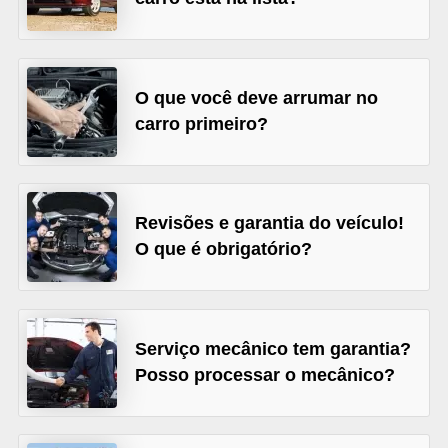
s
e
v
O que você deve arrumar no
e
carro primeiro?
í
c
u
Revisões e garantia do veículo!
l
O que é obrigatório?
o
s
B
Serviço mecânico tem garantia?
i
Posso processar o mecânico?
c
i