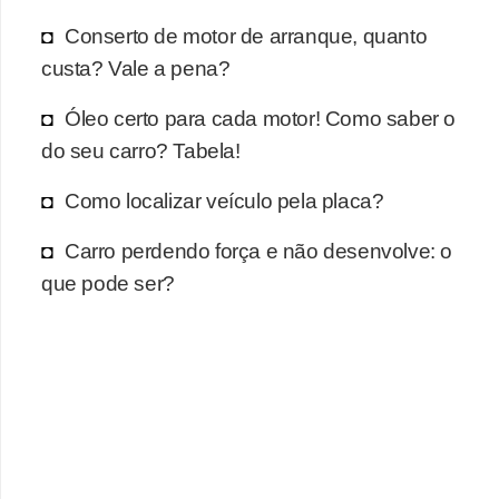
r
Conserto de motor de arranque, quanto
c
custa? Vale a pena?
a
r
Óleo certo para cada motor! Como saber o
r
do seu carro? Tabela!
o
Como localizar veículo pela placa?
D
i
Carro perdendo força e não desenvolve: o
c
que pode ser?
i
o
n
á
r
i