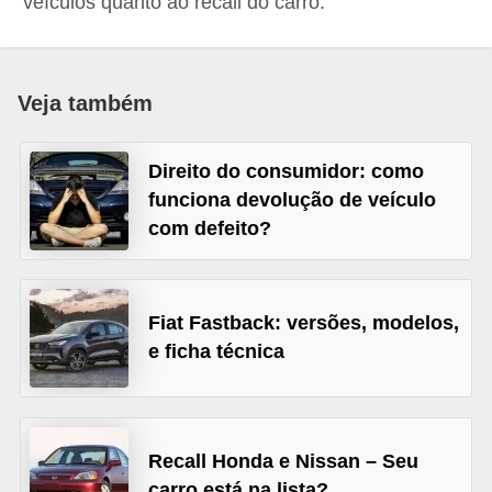
veículos quanto ao recall do carro.
i
o
n
Veja também
a
i
Direito do consumidor: como
s
funciona devolução de veículo
A
com defeito?
u
t
o
Fiat Fastback: versões, modelos,
e ficha técnica
m
ó
v
e
Recall Honda e Nissan – Seu
i
carro está na lista?