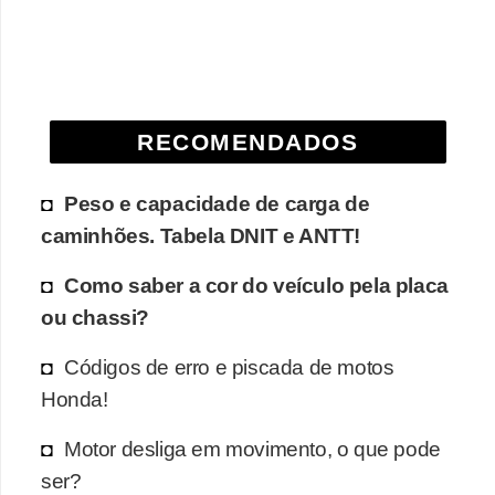
e
O
f
f
RECOMENDADOS
r
o
Peso e capacidade de carga de
a
caminhões. Tabela DNIT e ANTT!
d
Como saber a cor do veículo pela placa
C
ou chassi?
o
m
Códigos de erro e piscada de motos
p
Honda!
r
Motor desliga em movimento, o que pode
a
ser?