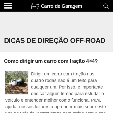
Carro de Garagem
A
c
e
s
DICAS DE DIREÇÃO OFF-ROAD
s
ó
r
Como dirigir um carro com tração 4×4?
i
o
Dirigir um carro com tração nas
s
quatro rodas não é um feito para
e
qualquer um. Por isso, é importante
dedicar algum tempo para estudar o
o
veículo e entender melhor como funciona. Para
p
ajudar nossos leitores a aprender mais sobre este
c