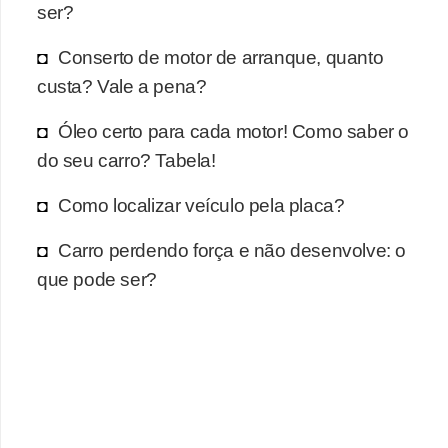
r
ser?
c
Conserto de motor de arranque, quanto
a
custa? Vale a pena?
r
r
Óleo certo para cada motor! Como saber o
o
do seu carro? Tabela!
D
Como localizar veículo pela placa?
i
Carro perdendo força e não desenvolve: o
c
que pode ser?
i
o
n
á
r
i