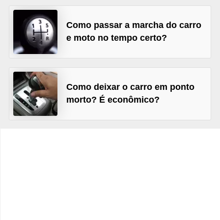
c
l
Como passar a marcha do carro
e
e moto no tempo certo?
t
a
s
Como deixar o carro em ponto
C
morto? É econômico?
a
m
i
n
h
õ
e
s