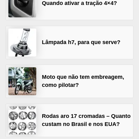
Quando ativar a tração 4×4?
s
e
v
e
Lâmpada h7, para que serve?
í
c
u
l
Moto que não tem embreagem,
o
como pilotar?
s
B
i
Rodas aro 17 cromadas – Quanto
c
custam no Brasil e nos EUA?
i