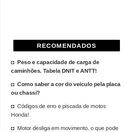
e
O
f
f
r
RECOMENDADOS
o
a
Peso e capacidade de carga de
d
caminhões. Tabela DNIT e ANTT!
C
Como saber a cor do veículo pela placa
o
ou chassi?
m
Códigos de erro e piscada de motos
p
Honda!
r
a
Motor desliga em movimento, o que pode