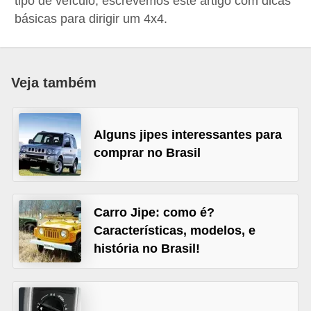
tipo de veículo, escrevemos este artigo com dicas
i
básicas para dirigir um 4x4.
o
n
a
Veja também
i
s
Alguns jipes interessantes para
A
comprar no Brasil
u
t
o
Carro Jipe: como é?
m
Características, modelos, e
ó
história no Brasil!
v
e
i