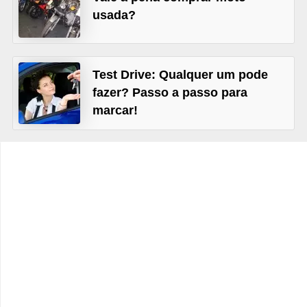
c
usada?
l
e
t
Test Drive: Qualquer um pode
a
fazer? Passo a passo para
s
marcar!
C
a
m
i
n
h
õ
e
s