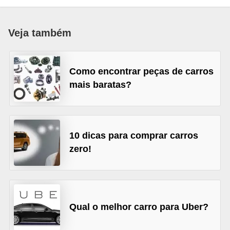
i
o
Veja também
n
a
i
Como encontrar peças de carros
s
mais baratas?
A
u
t
10 dicas para comprar carros
zero!
o
m
ó
v
Qual o melhor carro para Uber?
e
i