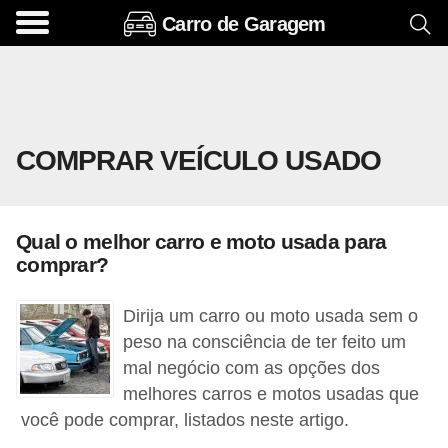
Carro de Garagem
A
c
e
s
COMPRAR VEÍCULO USADO
s
ó
r
Qual o melhor carro e moto usada para
i
comprar?
o
s
Dirija um carro ou moto usada sem o
e
peso na consciência de ter feito um
mal negócio com as opções dos
o
melhores carros e motos usadas que
p
você pode comprar, listados neste artigo.
c