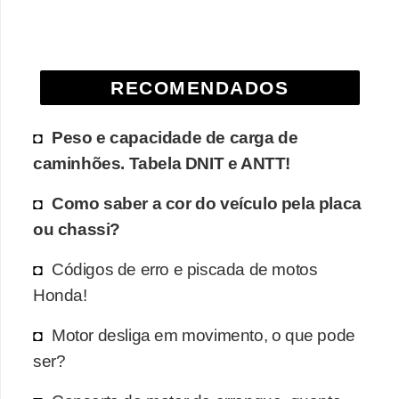
e
O
f
RECOMENDADOS
f
r
Peso e capacidade de carga de
o
caminhões. Tabela DNIT e ANTT!
a
Como saber a cor do veículo pela placa
d
ou chassi?
C
o
Códigos de erro e piscada de motos
m
Honda!
p
Motor desliga em movimento, o que pode
r
ser?
a