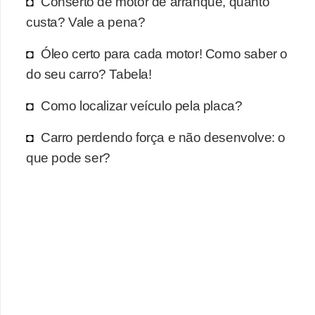
Conserto de motor de arranque, quanto
r
custa? Vale a pena?
c
a
Óleo certo para cada motor! Como saber o
r
do seu carro? Tabela!
r
Como localizar veículo pela placa?
o
D
Carro perdendo força e não desenvolve: o
i
que pode ser?
c
i
o
n
á
r
i