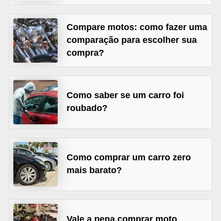
s
Compare motos: como fazer uma
e
comparação para escolher sua
v
compra?
e
í
c
Como saber se um carro foi
u
roubado?
l
o
s
Como comprar um carro zero
B
mais barato?
i
c
i
Vale a pena comprar moto