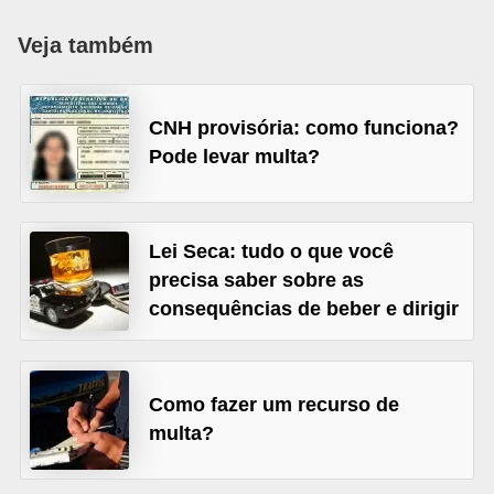
i
Veja também
o
n
a
CNH provisória: como funciona?
i
Pode levar multa?
s
A
Lei Seca: tudo o que você
u
precisa saber sobre as
t
consequências de beber e dirigir
o
m
ó
Como fazer um recurso de
v
multa?
e
i