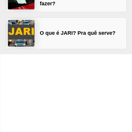
c
fazer?
l
e
t
O que é JARI? Pra quê serve?
a
s
C
a
m
i
n
h
õ
e
s