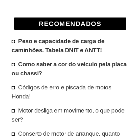
e
O
RECOMENDADOS
f
f
Peso e capacidade de carga de
r
caminhões. Tabela DNIT e ANTT!
o
a
Como saber a cor do veículo pela placa
d
ou chassi?
C
Códigos de erro e piscada de motos
o
Honda!
m
Motor desliga em movimento, o que pode
p
ser?
r
a
Conserto de motor de arranque, quanto