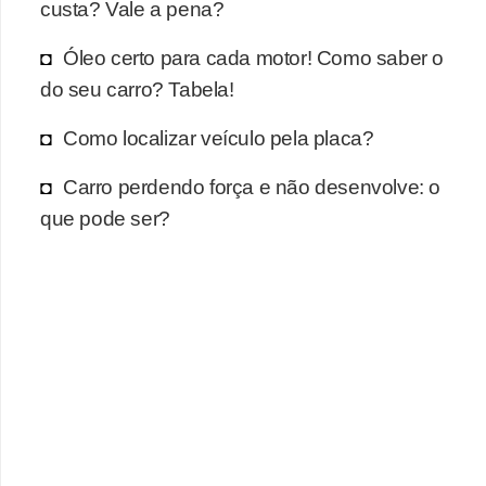
r
custa? Vale a pena?
c
Óleo certo para cada motor! Como saber o
a
do seu carro? Tabela!
r
r
Como localizar veículo pela placa?
o
Carro perdendo força e não desenvolve: o
D
que pode ser?
i
c
i
o
n
á
r
i