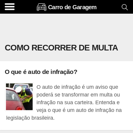
Carro de Garagem
A
c
e
s
COMO RECORRER DE MULTA
s
ó
r
O que é auto de infração?
i
o
O auto de infração é um aviso que
s
poderá se transformar em multa ou
e
infração na sua carteira. Entenda e
veja o que é um auto de infração na
o
legislação brasileira.
p
c