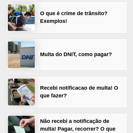
s
O que é crime de trânsito?
e
Exemplos!
v
e
í
c
Multa do DNIT, como pagar?
u
l
o
s
Recebi notificacao de multa! O
que fazer?
B
i
c
Não recebi a notificação de
i
multa! Pagar, recorrer? O que