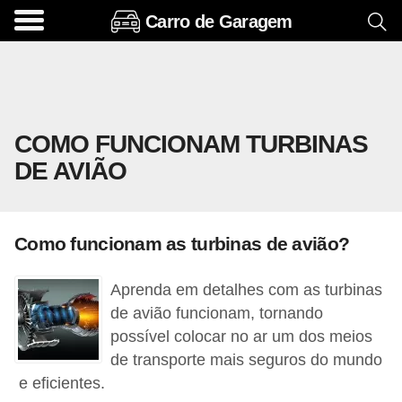
Carro de Garagem
A
c
e
s
COMO FUNCIONAM TURBINAS
s
DE AVIÃO
ó
r
i
Como funcionam as turbinas de avião?
o
s
Aprenda em detalhes com as turbinas
e
de avião funcionam, tornando
o
possível colocar no ar um dos meios
de transporte mais seguros do mundo
p
e eficientes.
c