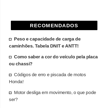
e
O
f
RECOMENDADOS
f
r
Peso e capacidade de carga de
o
caminhões. Tabela DNIT e ANTT!
a
d
Como saber a cor do veículo pela placa
ou chassi?
C
o
Códigos de erro e piscada de motos
m
Honda!
p
Motor desliga em movimento, o que pode
r
ser?
a