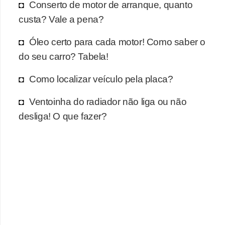
r
Conserto de motor de arranque, quanto
c
custa? Vale a pena?
a
Óleo certo para cada motor! Como saber o
r
do seu carro? Tabela!
r
o
Como localizar veículo pela placa?
D
Ventoinha do radiador não liga ou não
i
desliga! O que fazer?
c
i
o
n
á
r
i