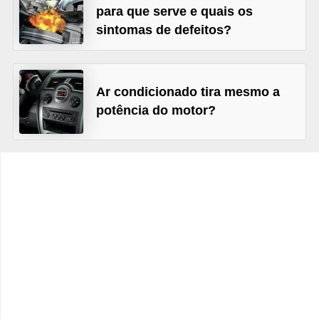
c
para que serve e quais os
l
sintomas de defeitos?
e
t
a
Ar condicionado tira mesmo a
potência do motor?
s
C
a
m
i
n
h
õ
e
s