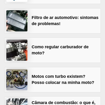
s
e
Filtro de ar automotivo: sintomas
v
de problemas!
e
í
c
Como regular carburador de
u
moto?
l
o
s
Motos com turbo existem?
B
Posso colocar na minha moto?
i
c
i
Câmara de combustão: o que é,