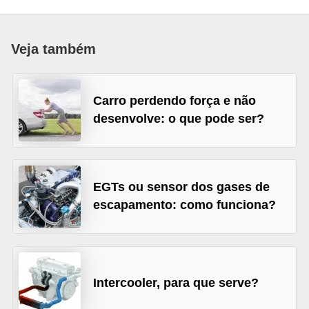
i
o
Veja também
n
a
i
Carro perdendo força e não
s
desenvolve: o que pode ser?
A
u
t
EGTs ou sensor dos gases de
o
escapamento: como funciona?
m
ó
v
Intercooler, para que serve?
e
i